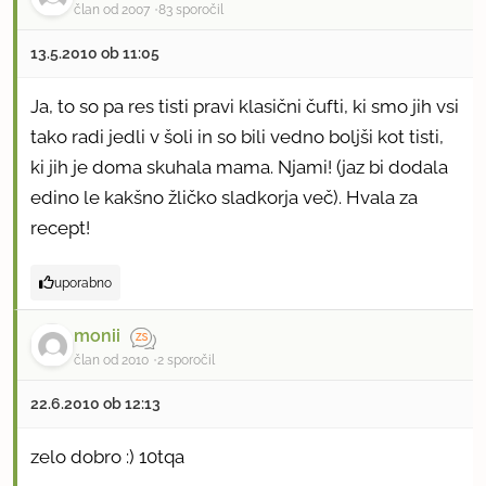
član od 2007
83 sporočil
13.5.2010 ob 11:05
Ja, to so pa res tisti pravi klasični čufti, ki smo jih vsi
tako radi jedli v šoli in so bili vedno boljši kot tisti,
ki jih je doma skuhala mama. Njami! (jaz bi dodala
edino le kakšno žličko sladkorja več). Hvala za
recept!
uporabno
monii
član od 2010
2 sporočil
22.6.2010 ob 12:13
zelo dobro :) 10tqa