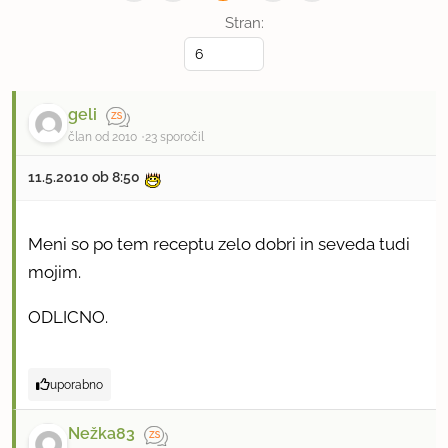
Stran:
geli
član od 2010
23 sporočil
11.5.2010 ob 8:50
Meni so po tem receptu zelo dobri in seveda tudi
mojim.
ODLICNO.
uporabno
Nežka83