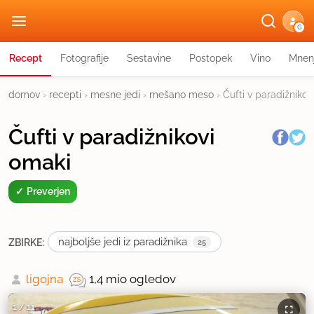
G
Recept
Fotografije
Sestavine
Postopek
Vino
Mnen
domov
›
recepti
›
mesne jedi
›
mešano meso
›
Čufti v paradižnikov
Čufti v paradižnikovi
omaki
Preverjen
najboljše jedi iz paradižnika
ZBIRKE:
25
ligojna
1,4 mio ogledov
1
/
11