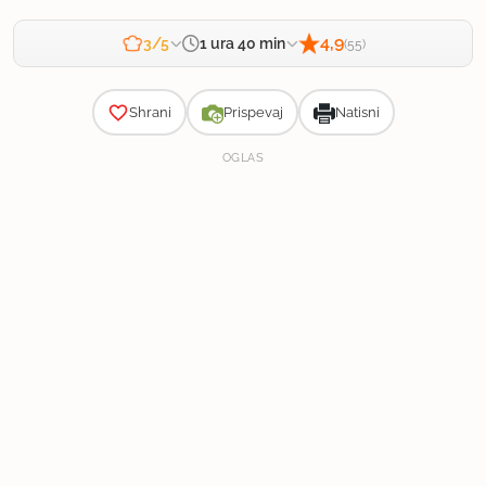
4,9
1 ura 40 min
3/5
(55)
Zahtevnost
25 min
|
45 min
|
30 min
Priprava:
Kuhanje:
Počitek:
Shrani
Prispevaj
Natisni
OGLAS