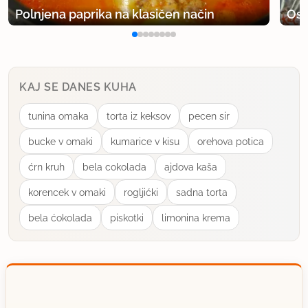
Polnjena paprika na klasičen način
Osv
KAJ SE DANES KUHA
tunina omaka
torta iz keksov
pecen sir
bucke v omaki
kumarice v kisu
orehova potica
ćrn kruh
bela cokolada
ajdova kaša
korencek v omaki
rogljićki
sadna torta
bela ćokolada
piskotki
limonina krema