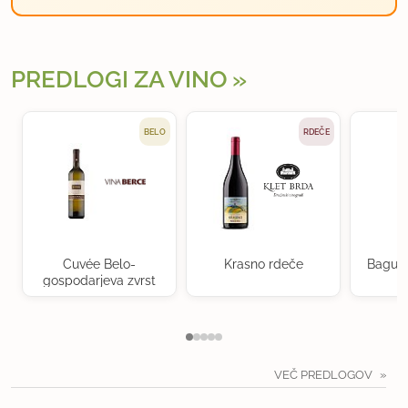
PREDLOGI ZA VINO
BELO
RDEČE
Cuvée Belo-
Krasno rdeče
Baguer
gospodarjeva zvrst
VEČ PREDLOGOV