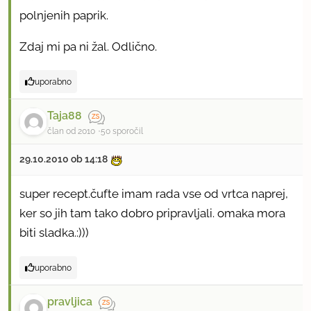
polnjenih paprik.
Zdaj mi pa ni žal. Odlično.
uporabno
Taja88
član od 2010
50 sporočil
29.10.2010 ob 14:18
super recept.čufte imam rada vse od vrtca naprej,
ker so jih tam tako dobro pripravljali. omaka mora
biti sladka.:)))
uporabno
pravljica