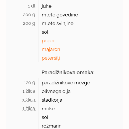
1 dl 
juhe
200 g 
mlete govedine
200 g 
mlete svinjine
sol
poper
majaron
peteršilj
Paradižnikova omaka:
120 g 
paradižnikove mezge
1 žlica 
olivnega olja
1 žlica 
sladkorja
1 žlica 
moke
sol
rožmarin