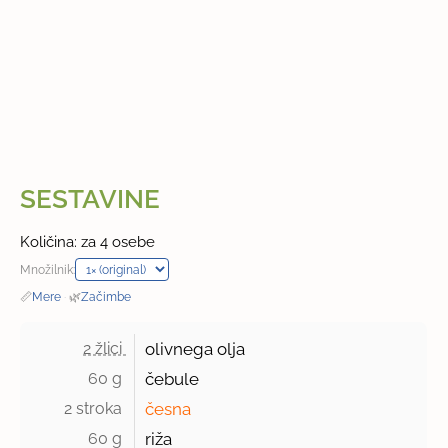
SESTAVINE
Količina: za 4 osebe
Množilnik:
📏
Mere
·
🌿
Začimbe
2 žlici 
olivnega olja
60 g 
čebule
2 stroka 
česna
60 g 
riža