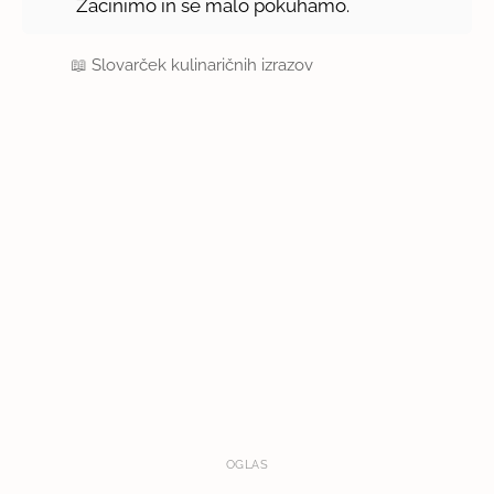
Začinimo in še malo pokuhamo.
📖
Slovarček kulinaričnih izrazov
OGLAS