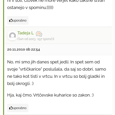
ni v šoli, človek ne more verjet kako takšne stvari
ostanejo v spominu:)))))
uporabno
Tadeja L
član od 2003
197 sporočil
20.11.2010 ob 22:54
No, mi smo jih danes spet jedli. In spet sem od
svoje "vrtičkarice" poslušala, da saj so dobri, samo
ne tako kot tisti v vrtcu. In v vrtcu so bolj gladki in
bolj okrogli. :)
Hja, kaj čmo. Vrtčevske kuharice so zakon. :)
uporabno