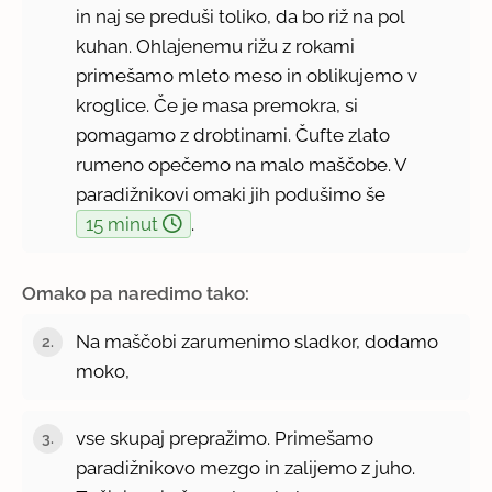
in naj se preduši toliko, da bo riž na pol
kuhan. Ohlajenemu rižu z rokami
primešamo mleto meso in oblikujemo v
kroglice. Če je masa premokra, si
pomagamo z drobtinami. Čufte zlato
rumeno opečemo na malo maščobe. V
paradižnikovi omaki jih podušimo še
15 minut
.
Omako pa naredimo tako:
Na maščobi zarumenimo sladkor, dodamo
moko,
vse skupaj prepražimo. Primešamo
paradižnikovo mezgo in zalijemo z juho.