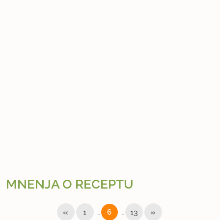
MNENJA O RECEPTU
«
…
…
»
1
6
13