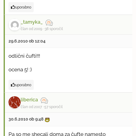
uporabno
_tamyka_
član od 2009
38 sporočil
29.6.2010 ob 12:04
odlični čufti!!!
ocena 5! :)
uporabno
liberica
član od 2007
57 sporočil
30.6.2010 ob 9:48
Pa so me shecali doma za čufte namesto