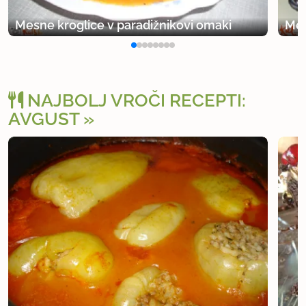
Mesne kroglice v paradižnikovi omaki
Mes
NAJBOLJ VROČI RECEPTI:
AVGUST