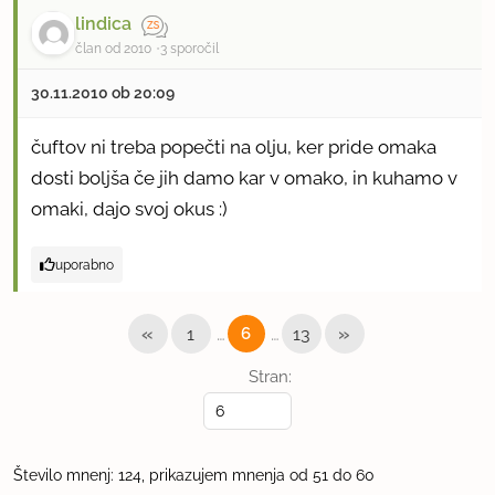
lindica
član od 2010
3 sporočil
30.11.2010 ob 20:09
čuftov ni treba popečti na olju, ker pride omaka
dosti boljša če jih damo kar v omako, in kuhamo v
omaki, dajo svoj okus :)
uporabno
«
…
…
»
1
6
13
Stran:
Število mnenj: 124, prikazujem mnenja od 51 do 60