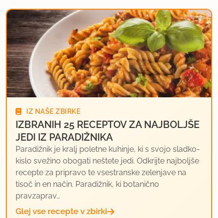
IZ NAŠE ZBIRKE
IZBRANIH 25 RECEPTOV ZA NAJBOLJŠE
JEDI IZ PARADIŽNIKA
Paradižnik je kralj poletne kuhinje, ki s svojo sladko-
kislo svežino obogati neštete jedi. Odkrijte najboljše
recepte za pripravo te vsestranske zelenjave na
tisoč in en način. Paradižnik, ki botanično
pravzaprav…
Glej vse recepte v zbirki