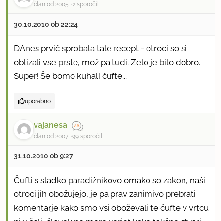
član od 2005
2 sporočil
30.10.2010 ob 22:24
DAnes prvič sprobala tale recept - otroci so si
oblizali vse prste, mož pa tudi. Zelo je bilo dobro.
Super! Še bomo kuhali čufte...
uporabno
vajanesa
član od 2007
99 sporočil
31.10.2010 ob 9:27
Čufti s sladko paradižnikovo omako so zakon, naši
otroci jih obožujejo, je pa prav zanimivo prebrati
komentarje kako smo vsi oboževali te čufte v vrtcu