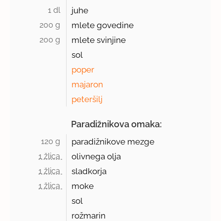
1 dl 
juhe
200 g 
mlete govedine
200 g 
mlete svinjine
sol
poper
majaron
peteršilj
Paradižnikova omaka:
120 g 
paradižnikove mezge
1 žlica 
olivnega olja
1 žlica 
sladkorja
1 žlica 
moke
sol
rožmarin