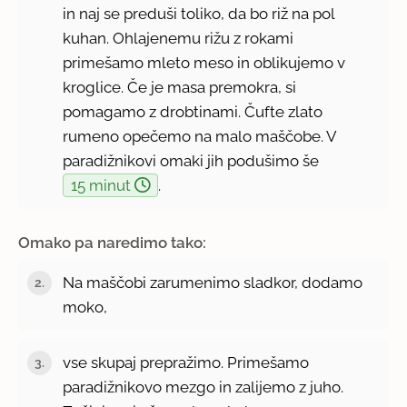
in naj se preduši toliko, da bo riž na pol
kuhan. Ohlajenemu rižu z rokami
primešamo mleto meso in oblikujemo v
kroglice. Če je masa premokra, si
pomagamo z drobtinami. Čufte zlato
rumeno opečemo na malo maščobe. V
paradižnikovi omaki jih podušimo še
15 minut
.
Omako pa naredimo tako:
Na maščobi zarumenimo sladkor, dodamo
moko,
vse skupaj prepražimo. Primešamo
paradižnikovo mezgo in zalijemo z juho.