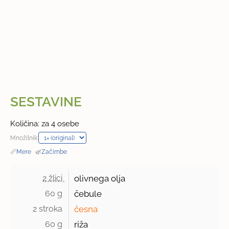
SESTAVINE
Količina: za 4 osebe
Množilnik:
📏
Mere
·
🌿
Začimbe
2 žlici 
olivnega olja
60 g 
čebule
2 stroka 
česna
60 g 
riža