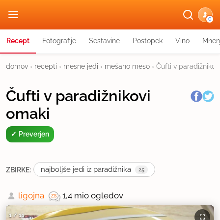
G
Recept
Fotografije
Sestavine
Postopek
Vino
Mnen
domov
›
recepti
›
mesne jedi
›
mešano meso
›
Čufti v paradižnikov
Čufti v paradižnikovi
omaki
Preverjen
najboljše jedi iz paradižnika
ZBIRKE:
25
ligojna
1,4 mio ogledov
1
/
11