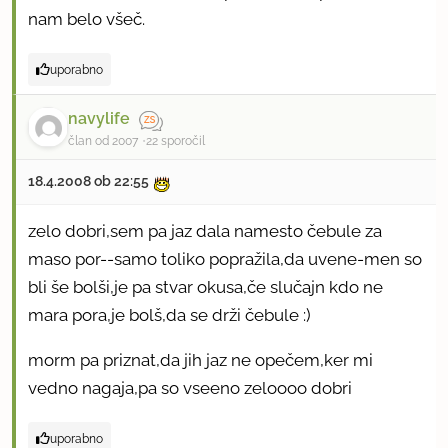
nam belo všeč.
uporabno
navylife
član od 2007
22 sporočil
18.4.2008 ob 22:55
zelo dobri,sem pa jaz dala namesto čebule za
maso por--samo toliko popražila,da uvene-men so
bli še bolši,je pa stvar okusa,če slučajn kdo ne
mara pora,je bolš,da se drži čebule :)
morm pa priznat,da jih jaz ne opečem,ker mi
vedno nagaja,pa so vseeno zeloooo dobri
uporabno