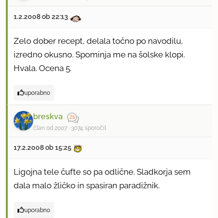
1.2.2008 ob 22:13
Zelo dober recept, delala točno po navodilu,
izredno okusno. Spominja me na šolske klopi.
Hvala. Ocena 5.
uporabno
breskva
član od 2007
3074 sporočil
17.2.2008 ob 15:25
Ligojna tele čufte so pa odlične. Sladkorja sem
dala malo žličko in spasiran paradižnik.
uporabno