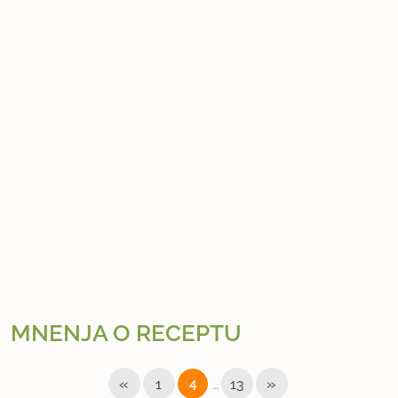
MNENJA O RECEPTU
«
…
»
1
4
13