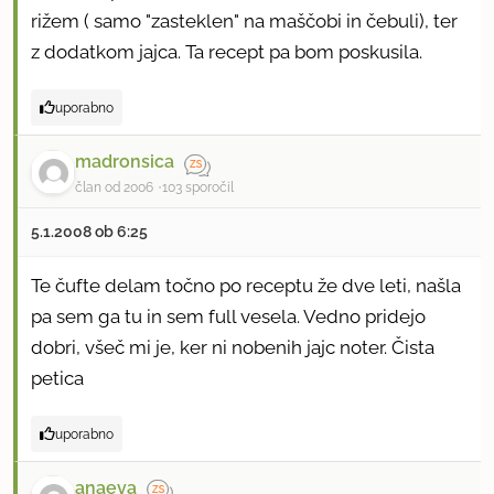
rižem ( samo "zasteklen" na maščobi in čebuli), ter
z dodatkom jajca. Ta recept pa bom poskusila.
uporabno
madronsica
član od 2006
103 sporočil
5.1.2008 ob 6:25
Te čufte delam točno po receptu že dve leti, našla
pa sem ga tu in sem full vesela. Vedno pridejo
dobri, všeč mi je, ker ni nobenih jajc noter. Čista
petica
uporabno
anaeva