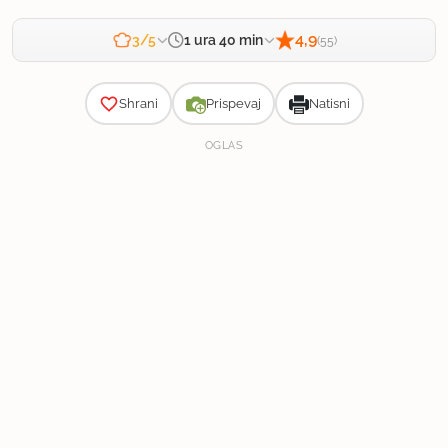
4,9
1 ura 40 min
3/5
(55)
Zahtevnost
25 min
|
45 min
|
30 min
Priprava:
Kuhanje:
Počitek:
Shrani
Prispevaj
Natisni
OGLAS