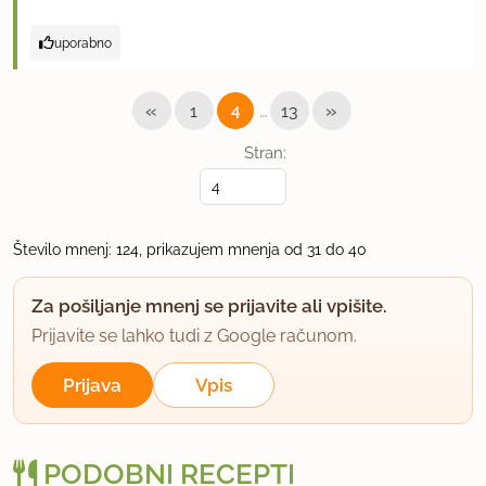
uporabno
«
…
»
1
4
13
Stran:
Število mnenj: 124, prikazujem mnenja od 31 do 40
Za pošiljanje mnenj se prijavite ali vpišite.
Prijavite se lahko tudi z Google računom.
Prijava
Vpis
PODOBNI RECEPTI