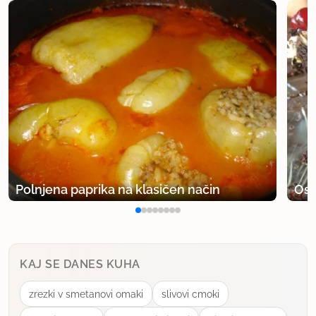
Polnjena paprika na klasičen način
Osv
KAJ SE DANES KUHA
zrezki v smetanovi omaki
slivovi cmoki