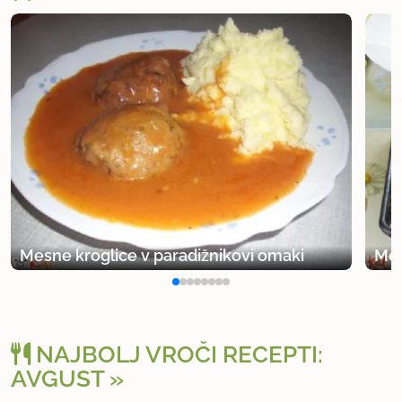
Mesne kroglice v paradižnikovi omaki
Mes
NAJBOLJ VROČI RECEPTI:
AVGUST