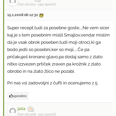
član od 2007
1742 sporočil
15.1.2008 ob 12:32
Super recept,tudi za posebne goste,...Ne vem sicer
kaj je s tem posebnim mislil Smajlov,vendar mislim
da je vsak obrok poseben,tudi moji otroci,ki ga
bodo jedli so posebni,ker so moji,....Če pa
pričakuješ kronano glavo,pa dodaj samo z zlato
nitko izzvezen prtiček zraven pa krožnik z zlato
obrobo in na zlato žlico ne pozabi.
Pri nas vsi zadovoljni z čufti in ocenujemo z 5.
uporabno
jaša
član od 2008
1011 sporočil