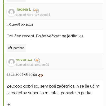
Tadeja L
član od 2003
197 sporočil
5.6.2008 ob 15:21
Odličen recept. Bo še večkrat na jedilniku.
uporabno
veverrca
član od 2008
10 sporočil
23.12.2008 ob 19:59
Zeloooo dobri so...sem bolj začetnica in se še učim
iz receptov..super so mi ratal...pohvale in petka
lp