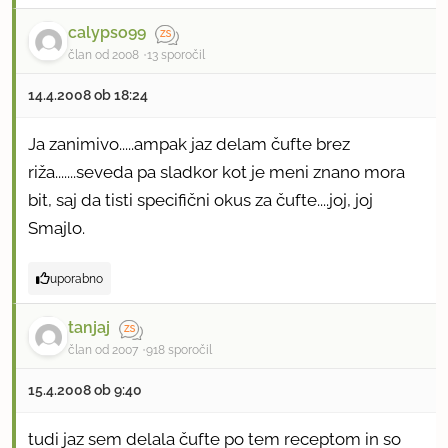
calypso99
član od 2008
13 sporočil
14.4.2008 ob 18:24
Ja zanimivo.....ampak jaz delam čufte brez
riža.......seveda pa sladkor kot je meni znano mora
bit, saj da tisti specifični okus za čufte....joj, joj
Smajlo.
uporabno
tanjaj
član od 2007
918 sporočil
15.4.2008 ob 9:40
tudi jaz sem delala čufte po tem receptom in so