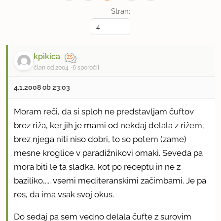
Stran:
kpikica
član od 2004
6 sporočil
4.1.2008 ob 23:03
Moram reči, da si sploh ne predstavljam čuftov
brez riža, ker jih je mami od nekdaj delala z rižem;
brez njega niti niso dobri, to so potem (zame)
mesne kroglice v paradižnikovi omaki. Seveda pa
mora biti le ta sladka, kot po receptu in ne z
baziliko,.... vsemi mediteranskimi začimbami. Je pa
res, da ima vsak svoj okus.
Do sedaj pa sem vedno delala čufte z surovim