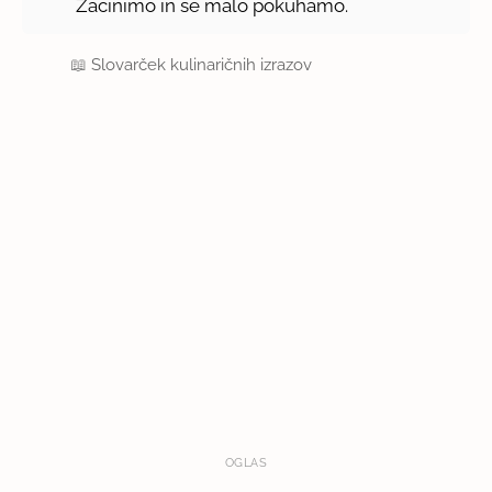
Začinimo in še malo pokuhamo.
📖
Slovarček kulinaričnih izrazov
OGLAS