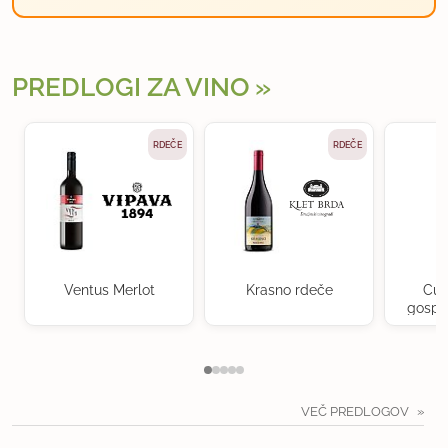
PREDLOGI ZA VINO
RDEČE
RDEČE
Ventus Merlot
Krasno rdeče
Cuv
gospo
VEČ PREDLOGOV