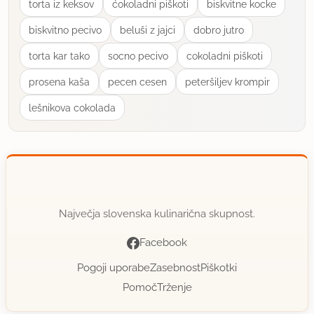
torta iz keksov
ćokoladni piškoti
biskvitne kocke
biskvitno pecivo
beluši z jajci
dobro jutro
torta kar tako
socno pecivo
cokoladni piškoti
prosena kaša
pecen cesen
peteršiljev krompir
lešnikova cokolada
Največja slovenska kulinarična skupnost.
Facebook
Pogoji uporabe
Zasebnost
Piškotki
Pomoč
Trženje