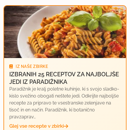
IZ NAŠE ZBIRKE
IZBRANIH 25 RECEPTOV ZA NAJBOLJŠE
JEDI IZ PARADIŽNIKA
Paradižnik je kralj poletne kuhinje, ki s svojo sladko-
kislo svežino obogati neštete jedi. Odkrijte najboljše
recepte za pripravo te vsestranske zelenjave na
tisoč in en način. Paradižnik, ki botanično
pravzaprav…
Glej vse recepte v zbirki