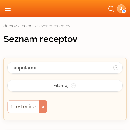
G
domov
›
recepti
› seznam receptov
Seznam receptov
↑
testenine
x