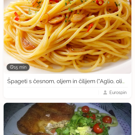
15 min
Špageti s česnom, oljem in čilijem (“Aglio, olio, peperoncino”)
Eurospin