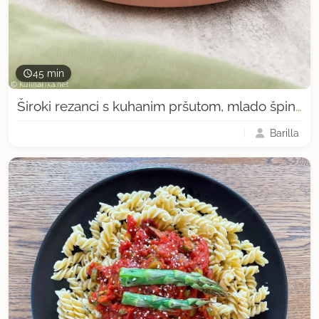
45 min
Široki rezanci s kuhanim pršutom, mlado špinačo in porovo kremo
Barilla