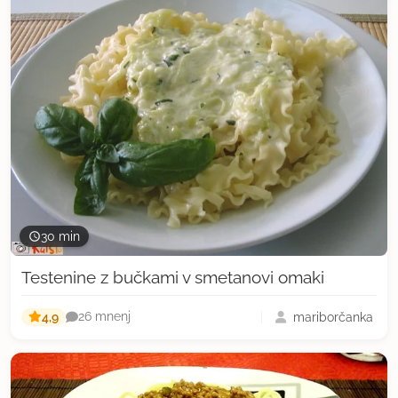
30 min
Testenine z bučkami v smetanovi omaki
4,9
mariborčanka
26 mnenj