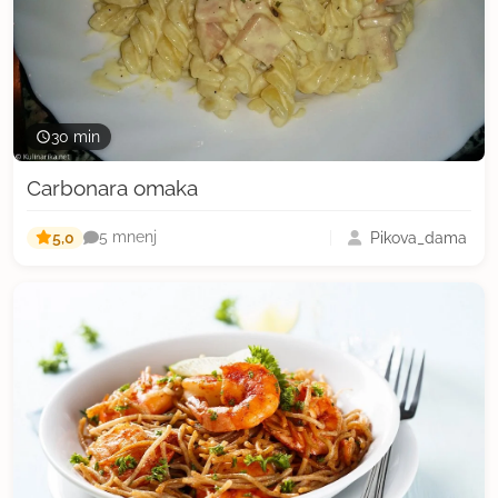
30 min
Carbonara omaka
5,0
Pikova_dama
5 mnenj