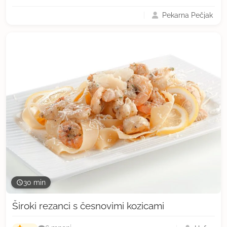
Pekarna Pečjak
30 min
Široki rezanci s česnovimi kozicami