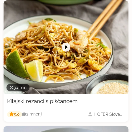
30 min
Kitajski rezanci s piščancem
5,0
HOFER Slovenija
2 mnenji