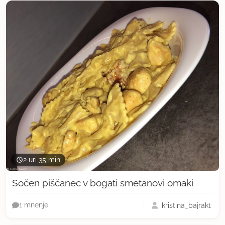
2 uri 35 min
Sočen piščanec v bogati smetanovi omaki
kristina_bajrakt
1 mnenje