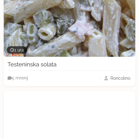
1 ura
Testeninska solata
Roncolino
5 mnenj