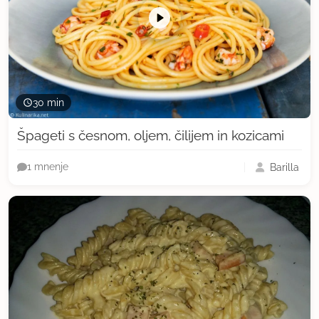
30 min
Špageti s česnom, oljem, čilijem in kozicami
Barilla
1 mnenje