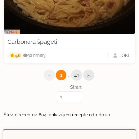
Carbonara špageti
4,6
JOKL
32 mnenj
«
…
»
1
41
Stran:
Število receptov: 804, prikazujem recepte od 1 do 20