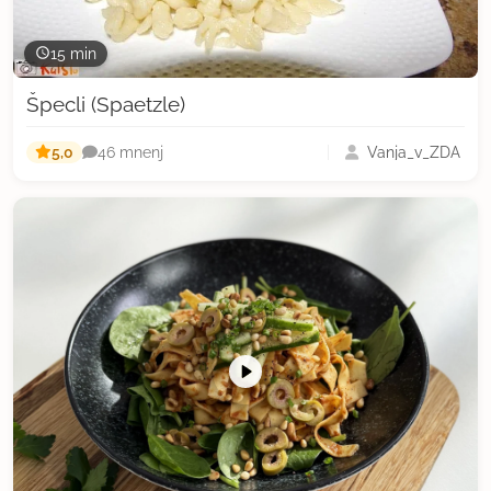
15 min
Špecli (Spaetzle)
5,0
Vanja_v_ZDA
46 mnenj