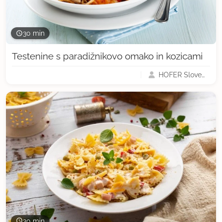
30 min
Testenine s paradižnikovo omako in kozicami
HOFER Slovenija
30 min