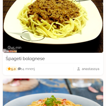
45 min
Špageti bolognese
5,0
anastassya
14 mnenj