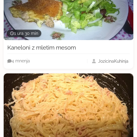
1 ura 30 min
Kaneloni z mletim mesom
JozicinaKuhinja
4 mnenja