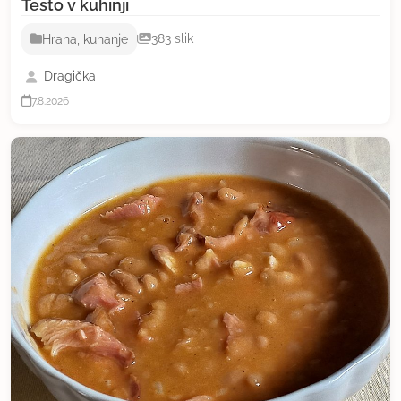
Testo v kuhinji
Hrana, kuhanje
383 slik
Dragička
7.8.2026