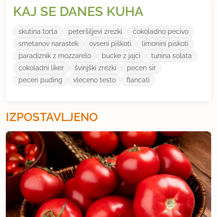
KAJ SE DANES KUHA
skutina torta
peteršiljevi zrezki
ćokoladno pecivo
smetanov narastek
ovseni piškoti
limonini piskoti
paradiznik z mozzarelo
bucke z jajci
tunina solata
cokoladni liker
švinjški zrezki
pecen sir
pecen puding
vleceno testo
flancati
IZPOSTAVLJENO