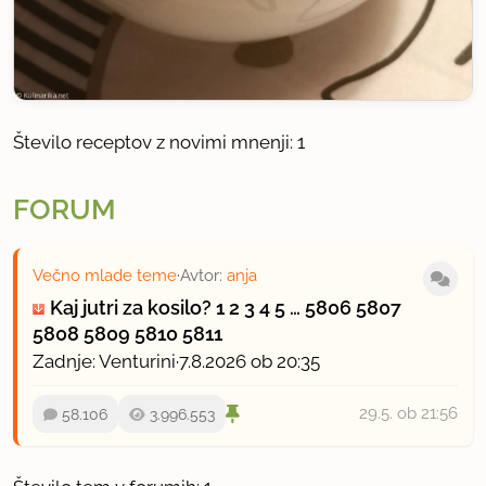
Število receptov z novimi mnenji: 1
FORUM
Večno mlade teme
·
Avtor:
anja
Kaj jutri za kosilo?
1
2
3
4
5
…
5806
5807
5808
5809
5810
5811
Zadnje:
Venturini
·
7.8.2026 ob 20:35
29.5.
ob 21:56
58.106
3.996.553