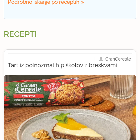
Podrobno iskanje po receptih
RECEPTI
GranCereale
Tart iz polnozrnatih piškotov z breskvami