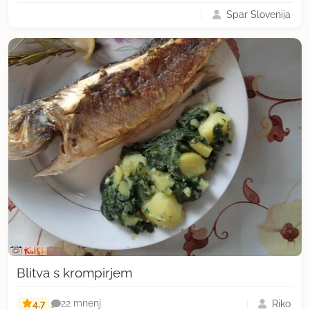
Spar Slovenija
Blitva s krompirjem
4,7
Riko
22 mnenj