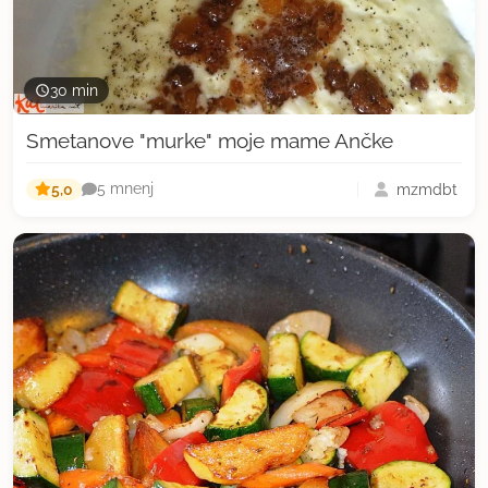
30 min
Smetanove "murke" moje mame Ančke
5,0
mzmdbt
5 mnenj