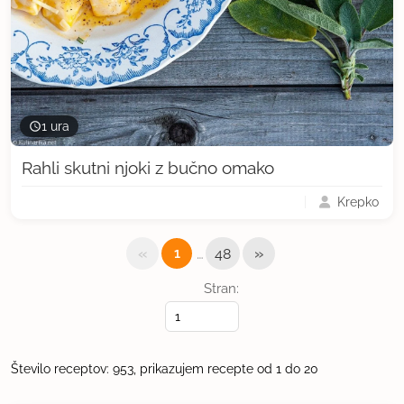
1 ura
Rahli skutni njoki z bučno omako
Krepko
«
…
»
1
48
Stran:
Število receptov: 953, prikazujem recepte od 1 do 20