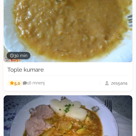
30 min
Tople kumare
5,0
zes5ana
16 mnenj