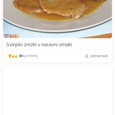
Svinjski zrezki v naravni omaki
4,4
petramark
19 mnenj