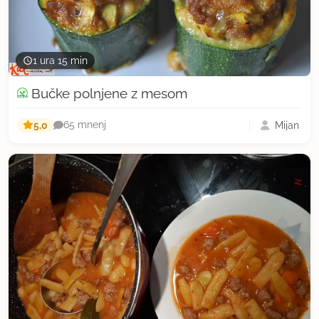
1 ura 15 min
Bučke polnjene z mesom
5,0
Mijan
65 mnenj