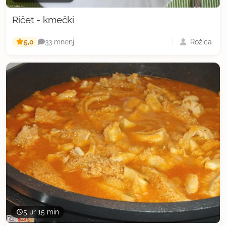
Ričet - kmečki
5,0
Rožica
33 mnenj
5 ur 15 min