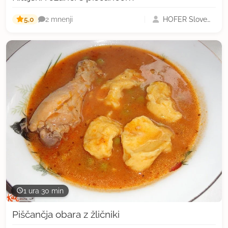
5,0
HOFER Slovenija
2 mnenji
1 ura 30 min
Piščančja obara z žličniki