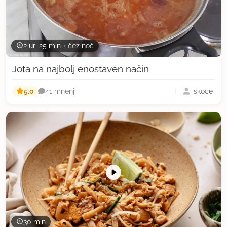
2 uri 25 min + čez noč
Jota na najbolj enostaven način
5,0
skoce
41 mnenj
30 min