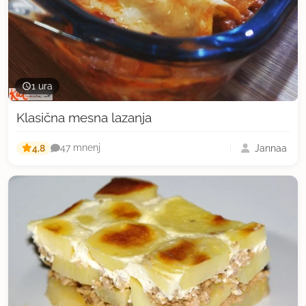
1 ura
Klasična mesna lazanja
4,8
Jannaa
47 mnenj