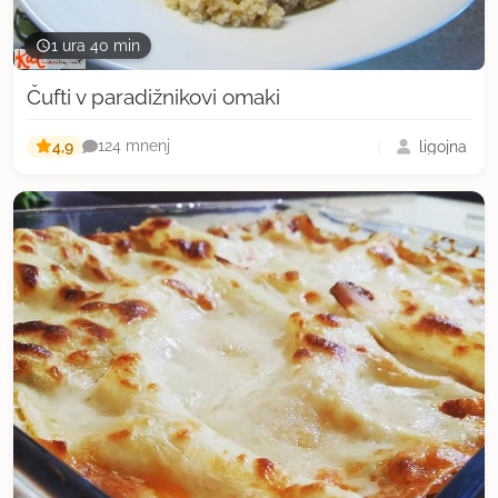
1 ura 40 min
Čufti v paradižnikovi omaki
4,9
ligojna
124 mnenj