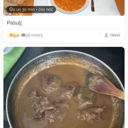
2 uri 30 min + čez noč
Pasulj
5,0
Henri
58 mnenj