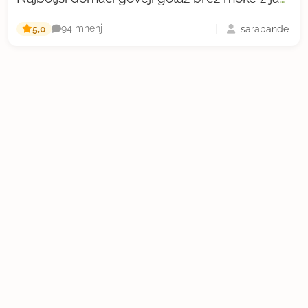
5,0
sarabande
94 mnenj