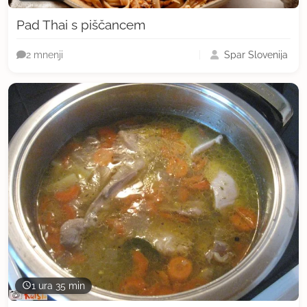
Pad Thai s piščancem
Spar Slovenija
2 mnenji
1 ura 35 min