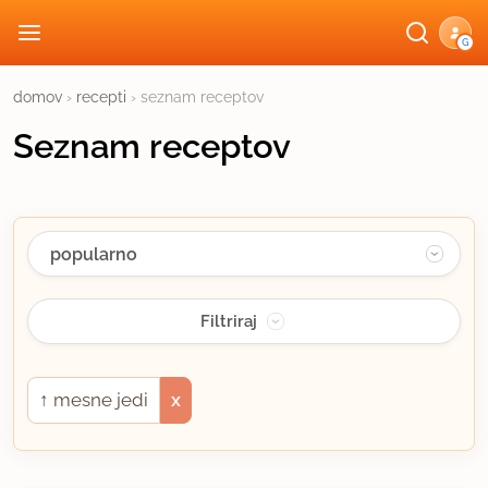
G
domov
›
recepti
› seznam receptov
Seznam receptov
↑
mesne jedi
x