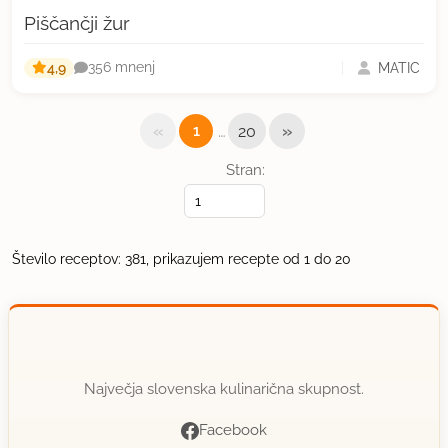
Piščančji žur
4,9
MATIC
356 mnenj
«
…
»
1
20
Stran:
Število receptov: 381, prikazujem recepte od 1 do 20
Največja slovenska kulinarična skupnost.
Facebook