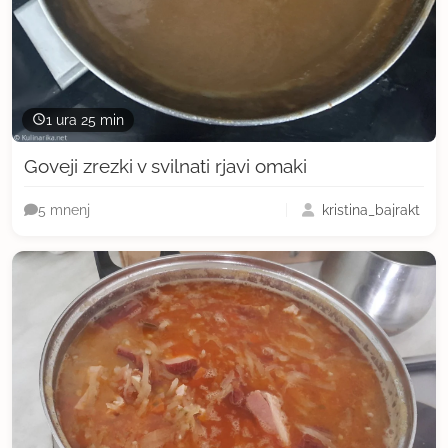
1 ura 25 min
Goveji zrezki v svilnati rjavi omaki
kristina_bajrakt
5 mnenj