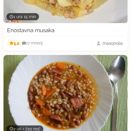
1 ura 15 min
Enostavna musaka
5,0
maagnolia
17 mnenj
2 uri + čez noč