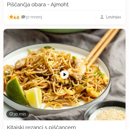
Piščančja obara - Ajmoht
4,9
Levinjav
37 mnenj
30 min
Kitajski rezanci s piščancem