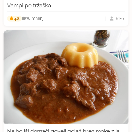
Vampi po tržaško
4,8
Riko
36 mnenj
Najboljši domači goveji golaž brez moke z jabolkom in vinom