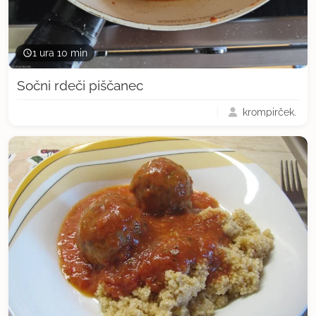
1 ura 10 min
Sočni rdeči piščanec
krompirček.