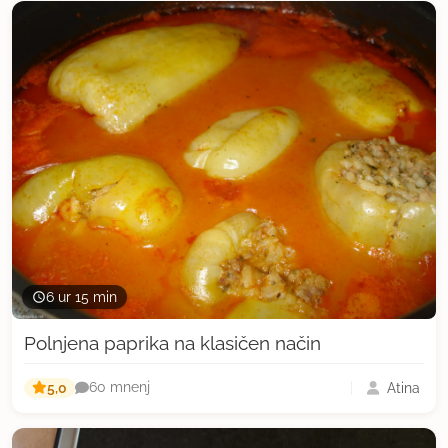
6 ur 15 min
Polnjena paprika na klasičen način
5,0
Atina
60 mnenj