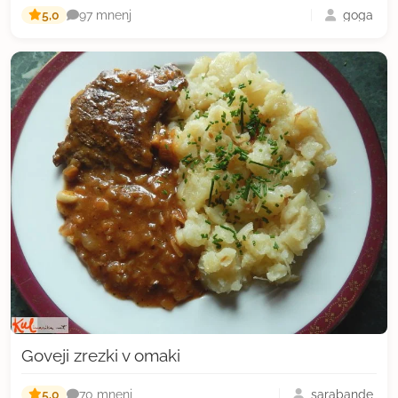
5,0
goga
97 mnenj
Goveji zrezki v omaki
5,0
sarabande
70 mnenj