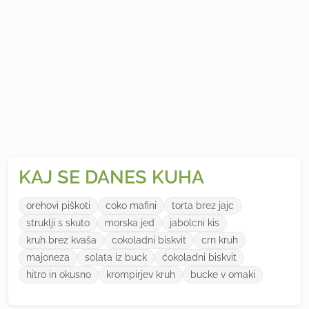
KAJ SE DANES KUHA
orehovi piškoti
coko mafini
torta brez jajc
struklji s skuto
morska jed
jabolcni kis
kruh brez kvaša
cokoladni biskvit
crn kruh
majoneza
solata iz buck
ćokoladni biskvit
hitro in okusno
krompirjev kruh
bucke v omaki