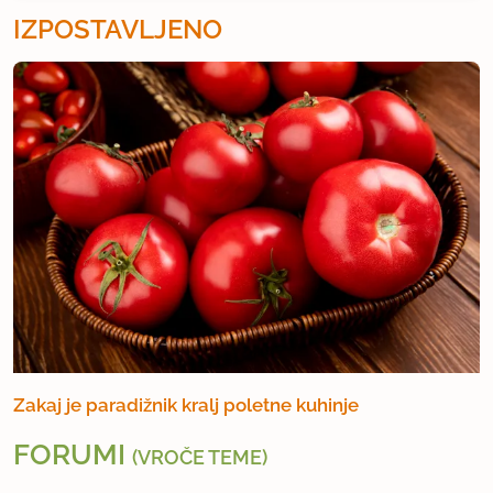
IZPOSTAVLJENO
Zakaj je paradižnik kralj poletne kuhinje
FORUMI
(VROČE TEME)