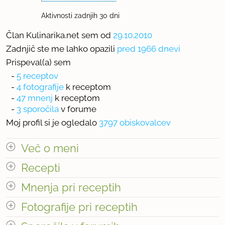
Aktivnosti zadnjih 30 dni
Član Kulinarika.net sem od
29.10.2010
Zadnjič ste me lahko opazili
pred 1966 dnevi
Prispeval(a) sem
-
5 receptov
-
4 fotografije
k receptom
-
47 mnenj
k receptom
-
3 sporočila
v forume
Moj profil si je ogledalo
3797 obiskovalcev
Več o meni
Recepti
Najljubša kuharska oddaja
Mnenja pri receptih
Ramsay rešuje kuhinje
Število receptov: 5
odpri vse
Fotografije pri receptih