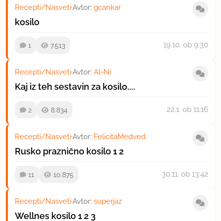
Recepti/Nasveti
·
Avtor:
gcankar
kosilo
19.10.
ob 9:30
1
7.513
Recepti/Nasveti
·
Avtor:
Al-Ni
Kaj iz teh sestavin za kosilo....
22.1.
ob 11:16
2
8.834
Recepti/Nasveti
·
Avtor:
FelicitaMedved
Rusko praznično kosilo
1
2
30.11.
ob 13:42
11
10.875
Recepti/Nasveti
·
Avtor:
superjaz
Wellnes kosilo
1
2
3