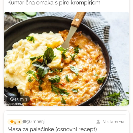
Kumarična omaka s pire krompirjem
45 min
5,0
Nikitamena
56 mnenj
Masa za palačinke (osnovni recept)