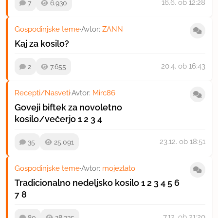
16.6.
ob 12:28
7
6.930
Gospodinjske teme
·
Avtor:
ZANN
Kaj za kosilo?
20.4.
ob 16:43
2
7.655
Recepti/Nasveti
·
Avtor:
Mirc86
Goveji biftek za novoletno
kosilo/večerjo
1
2
3
4
23.12.
ob 18:51
35
25.091
Gospodinjske teme
·
Avtor:
mojezlato
Tradicionalno nedeljsko kosilo
1
2
3
4
5
6
7
8
7.12.
ob 21:20
80
28.335