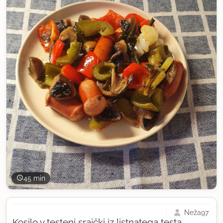
45 min
Neža97
Kosilo v testeni srajčki iz listnatega testa