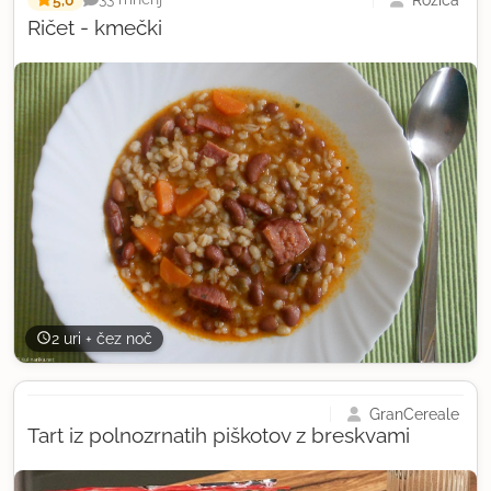
Ričet - kmečki
2 uri + čez noč
GranCereale
Tart iz polnozrnatih piškotov z breskvami