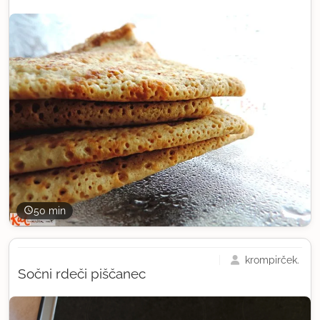
50 min
krompirček.
Sočni rdeči piščanec