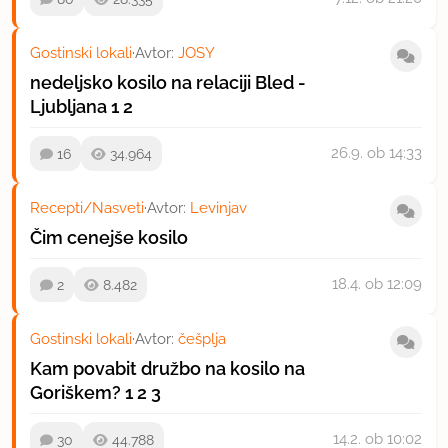
Gostinski lokali
·
Avtor:
JOSY
nedeljsko kosilo na relaciji Bled -
Ljubljana
1
2
26.9.
ob 14:33
16
34.964
Recepti/Nasveti
·
Avtor:
Levinjav
Čim cenejše kosilo
18.4.
ob 12:09
2
8.482
Gostinski lokali
·
Avtor:
češplja
Kam povabit družbo na kosilo na
Goriškem?
1
2
3
14.2.
ob 10:02
30
44.788