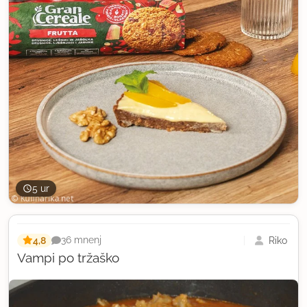
5 ur
4,8
Riko
36 mnenj
Vampi po tržaško