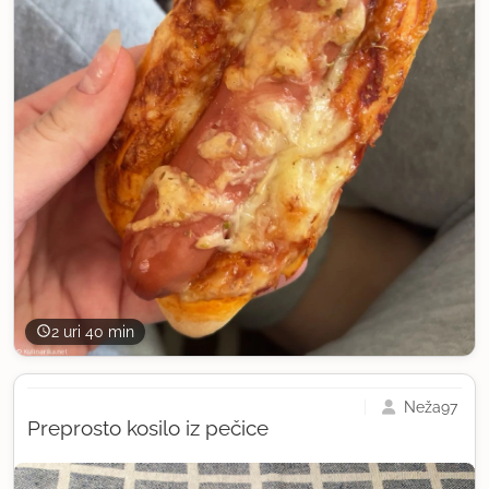
2 uri 40 min
Neža97
Preprosto kosilo iz pečice