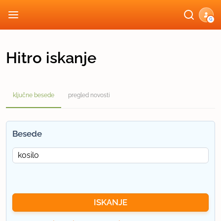
G
Hitro iskanje
ključne besede
pregled novosti
Besede