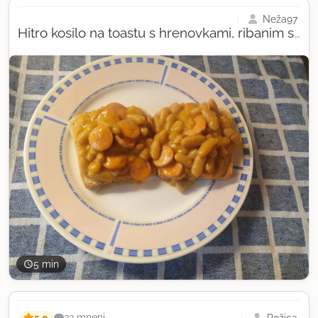
Neža97
Hitro kosilo na toastu s hrenovkami, ribanim sirom in s prebrancem iz pločevinke
5 min
5,0
Rožica
33 mnenj