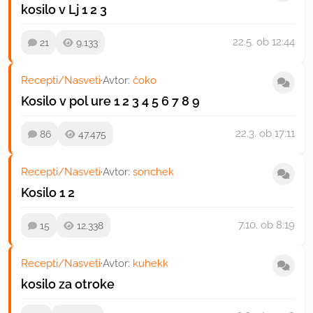
kosilo v Lj
1
2
3
22.5.
ob 12:44
21
9.133
Recepti/Nasveti
·
Avtor:
čoko
Kosilo v pol ure
1
2
3
4
5
6
7
8
9
22.3.
ob 17:11
86
47.475
Recepti/Nasveti
·
Avtor:
sonchek
Kosilo
1
2
7.10.
ob 8:19
15
12.338
Recepti/Nasveti
·
Avtor:
kuhekk
kosilo za otroke