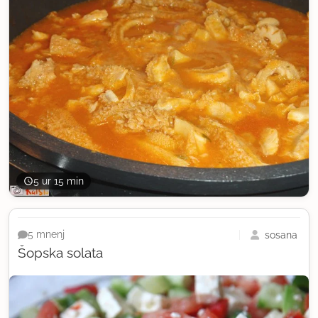
5 ur 15 min
sosana
5 mnenj
Šopska solata