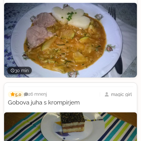
30 min
5,0
magic girl
26 mnenj
Gobova juha s krompirjem