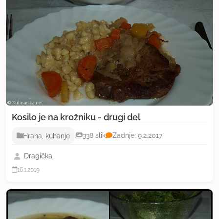
Kosilo je na krožniku - drugi del
Hrana, kuhanje
338 slik
Zadnje: 9.2.2017
Dragička
16.1.2019