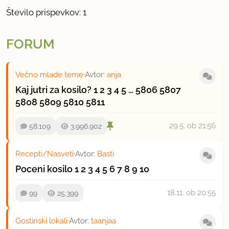
Število prispevkov: 1
FORUM
Večno mlade teme
·
Avtor:
anja
Kaj jutri za kosilo?
1
2
3
4
5
…
5806
5807
5808
5809
5810
5811
29.5.
ob 21:56
58.109
3.996.902
Recepti/Nasveti
·
Avtor:
Basti
Poceni kosilo
1
2
3
4
5
6
7
8
9
10
18.11.
ob 20:55
99
25.399
Gostinski lokali
·
Avtor:
taanjaa