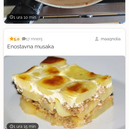
1 ura 10 min
5,0
maagnolia
17 mnenj
Enostavna musaka
1 ura 15 min