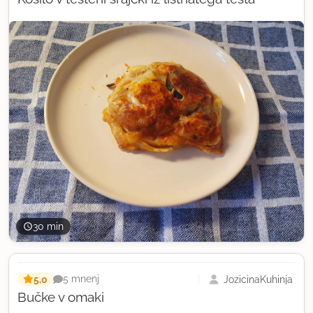
30 min
5,0
JozicinaKuhinja
5 mnenj
Bučke v omaki