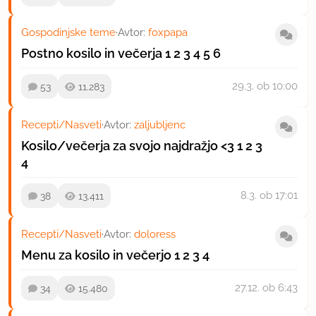
Gospodinjske teme
·
Avtor:
foxpapa
Postno kosilo in večerja
1
2
3
4
5
6
29.3.
ob 10:00
53
11.283
Recepti/Nasveti
·
Avtor:
zaljubljenc
Kosilo/večerja za svojo najdražjo <3
1
2
3
4
8.3.
ob 17:01
38
13.411
Recepti/Nasveti
·
Avtor:
doloress
Menu za kosilo in večerjo
1
2
3
4
27.12.
ob 6:43
34
15.480