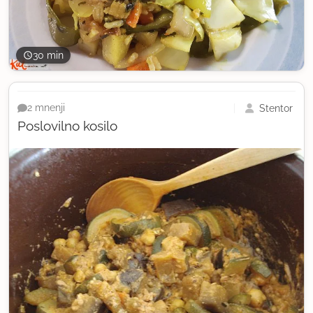
30 min
Stentor
2 mnenji
Poslovilno kosilo