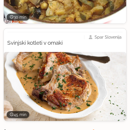
30 min
Spar Slovenija
Svinjski kotleti v omaki
45 min