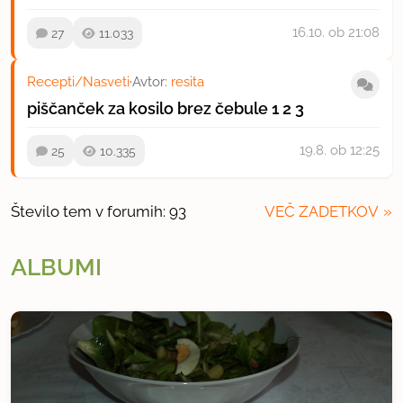
16.10.
ob 21:08
27
11.033
Recepti/Nasveti
·
Avtor:
resita
piščanček za kosilo brez čebule
1
2
3
19.8.
ob 12:25
25
10.335
Število tem v forumih: 93
VEČ ZADETKOV
ALBUMI