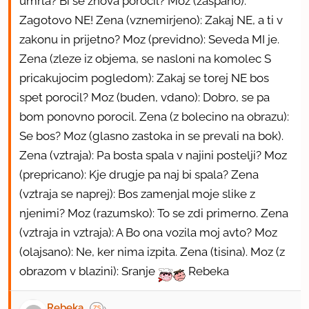
umrla? Bi se znova porocil? Moz (zaspano):
Zagotovo NE! Zena (vznemirjeno): Zakaj NE, a ti v
zakonu in prijetno? Moz (previdno): Seveda MI je.
Zena (zleze iz objema, se nasloni na komolec S
pricakujocim pogledom): Zakaj se torej NE bos
spet porocil? Moz (buden, vdano): Dobro, se pa
bom ponovno porocil. Zena (z bolecino na obrazu):
Se bos? Moz (glasno zastoka in se prevali na bok).
Zena (vztraja): Pa bosta spala v najini postelji? Moz
(prepricano): Kje drugje pa naj bi spala? Zena
(vztraja se naprej): Bos zamenjal moje slike z
njenimi? Moz (razumsko): To se zdi primerno. Zena
(vztraja in vztraja): A Bo ona vozila moj avto? Moz
(olajsano): Ne, ker nima izpita. Zena (tisina). Moz (z
obrazom v blazini): Sranje
Rebeka
Rebeka