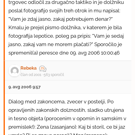
trgovec odločil za drugačno taktiko in je dolžniku
poslal fotografijo svojih treh otrok in mu napisal:
"Vam je zdaj jasno, zakaj potrebujem denar?"
Kmalu je prejel pismo dolžnika, v katerem je bila
fotografija lepotice, poleg pa pripis: "Vam je sedaj
jasno, zakaj vam ne morem plačati?" Sporočilo je
spremenil(a) peresce dne 09. avg 2006 10:00:46
Rebeka
član od 2001
563 sporočil
9. avg 2006 9:57
Dialog med zakoncema, zvecer v postelji, Po
opravljenih zakonskih dolznostih, sladko utrujena
in tesno objeta (porocenim v opomin in samskim v
premislek!): Zena (zasanjano): Kaj bi storil, ce bi jaz