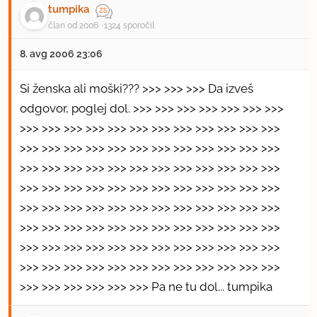
tumpika
član od 2006
1324 sporočil
8. avg 2006 23:06
Si ženska ali moški??? >>> >>> >>> Da izveš
odgovor, poglej dol. >>> >>> >>> >>> >>> >>> >>>
>>> >>> >>> >>> >>> >>> >>> >>> >>> >>> >>> >>>
>>> >>> >>> >>> >>> >>> >>> >>> >>> >>> >>> >>>
>>> >>> >>> >>> >>> >>> >>> >>> >>> >>> >>> >>>
>>> >>> >>> >>> >>> >>> >>> >>> >>> >>> >>> >>>
>>> >>> >>> >>> >>> >>> >>> >>> >>> >>> >>> >>>
>>> >>> >>> >>> >>> >>> >>> >>> >>> >>> >>> >>>
>>> >>> >>> >>> >>> >>> >>> >>> >>> >>> >>> >>>
>>> >>> >>> >>> >>> >>> >>> >>> >>> >>> >>> >>>
>>> >>> >>> >>> >>> >>> Pa ne tu dol... tumpika