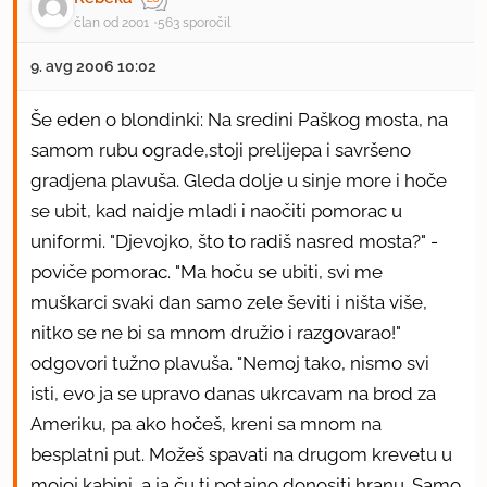
član od 2001
563 sporočil
9. avg 2006 10:02
Še eden o blondinki: Na sredini Paškog mosta, na
samom rubu ograde,stoji prelijepa i savršeno
gradjena plavuša. Gleda dolje u sinje more i hoče
se ubit, kad naidje mladi i naočiti pomorac u
uniformi. "Djevojko, što to radiš nasred mosta?" -
poviče pomorac. "Ma hoču se ubiti, svi me
muškarci svaki dan samo zele ševiti i ništa više,
nitko se ne bi sa mnom družio i razgovarao!"
odgovori tužno plavuša. "Nemoj tako, nismo svi
isti, evo ja se upravo danas ukrcavam na brod za
Ameriku, pa ako hočeš, kreni sa mnom na
besplatni put. Možeš spavati na drugom krevetu u
mojoj kabini, a ja ču ti potajno donositi hranu. Samo