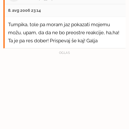
8. avg 2006 23:14
Tumpika, tole pa moram jaz pokazati mojemu
možu, upam, da da ne bo preostre reakcije, ha,ha!
Ta je pa res dober! Prispevaj še kaj! Galja
OGLAS