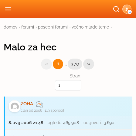
G
domov
›
forumi
›
posebni forumi
›
večno mlade teme
›
Malo za hec
«
…
»
1
370
Stran:
ZOHA
član od 2006
119 sporočil
8. avg 2006 21:48
ogledi:
465.908
odgovori:
3.690