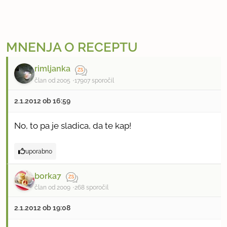
MNENJA O RECEPTU
rimljanka
član od 2005
17907 sporočil
2.1.2012 ob 16:59
No, to pa je sladica, da te kap!
uporabno
borka7
član od 2009
268 sporočil
2.1.2012 ob 19:08