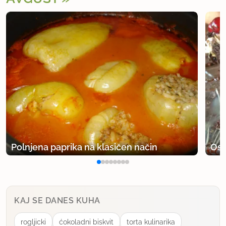
Polnjena paprika na klasičen način
Osv
KAJ SE DANES KUHA
rogljicki
ćokoladni biskvit
torta kulinarika