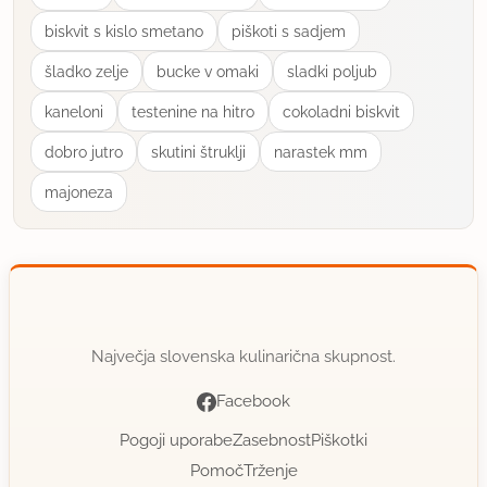
biskvit s kislo smetano
piškoti s sadjem
šladko zelje
bucke v omaki
sladki poljub
kaneloni
testenine na hitro
cokoladni biskvit
dobro jutro
skutini štruklji
narastek mm
majoneza
Največja slovenska kulinarična skupnost.
Facebook
Pogoji uporabe
Zasebnost
Piškotki
Pomoč
Trženje