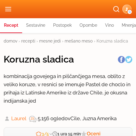
G
Recept
Sestavine
Postopek
Opombe
Vino
Mnenja
domov
›
recepti
›
mesne jedi
›
mešano meso
›
Koruzna sladica
Koruzna sladica
kombinacija govejega in piščančjega mesa, oblito z
veliko koruze, v resnici se imenuje Pastel de choclo in
prihaja iz Latinske Amerike iz države Chile, je okusna
indijanska jed
Laurel
5.156 ogledov
Cile, Juzna Amerika
Oceni
1 ura 15 min
3/5