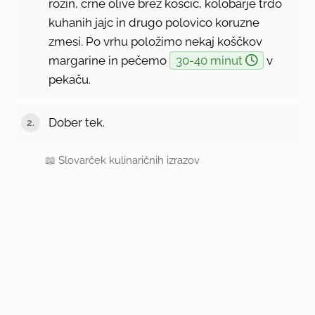
rozin, črne olive brez koščic, kolobarje trdo
kuhanih jajc in drugo polovico koruzne
zmesi. Po vrhu položimo nekaj koščkov
margarine in pečemo
30-40 minut
v
pekaču.
Dober tek.
📖
Slovarček kulinaričnih izrazov