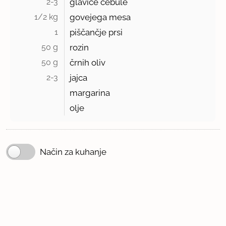
2-3 
glavice čebule
1/2 kg 
govejega mesa
1 
piščančje prsi
50 g 
rozin
50 g 
črnih oliv
2-3 
jajca
margarina
olje
Način za kuhanje