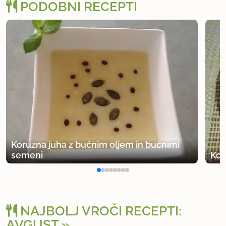
PODOBNI RECEPTI
Koruzna juha z bučnim oljem in bučnimi
semeni
Kor
NAJBOLJ VROČI RECEPTI:
AVGUST