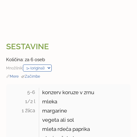
SESTAVINE
Količina: za 6 oseb
Množilnik:
📏
Mere
·
🌿
Začimbe
5-6 
konzerv koruze v zrnu
1/2 l 
mleka
1 žlica 
margarine
vegeta ali sol
mleta rdeča paprika