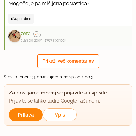
Mogoče je pa mišljena poslastica?
uporabno
zeta
član od 2009
1353 sporočil
2.1.2012 ob 19:18
Prikaži več komentarjev
Mogoče res, da je poslastica, vsekakor pa ni
sladica.
Število mnenj: 3, prikazujem mnenja od 1 do 3
uporabno
Za pošiljanje mnenj se prijavite ali vpišite.
Prijavite se lahko tudi z Google računom.
Prijava
Vpis