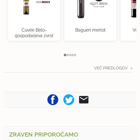
Cuvée Belo-
Bagueri merlot
Ven
gospodarjeva zvrst
VEČ PREDLOGOV
ZRAVEN PRIPOROČAMO