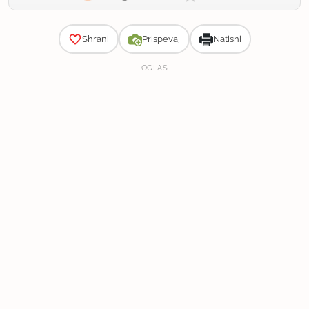
Zahtevnost
Shrani
Prispevaj
Natisni
OGLAS