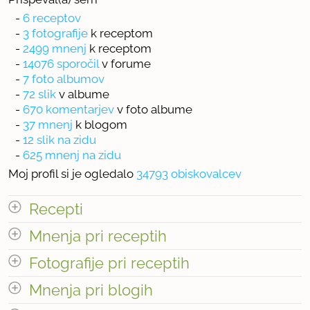
-
6 receptov
-
3 fotografije
k receptom
-
2499 mnenj
k receptom
-
14076 sporočil
v forume
-
7 foto albumov
-
72 slik
v albume
-
670 komentarjev
v foto albume
-
37 mnenj
k blogom
-
12 slik na zidu
-
625 mnenj na zidu
Moj profil si je ogledalo
34793 obiskovalcev
Recepti
Mnenja pri receptih
Število receptov: 6
odpri vse
Fotografije pri receptih
Mnenja pri blogih
« prejšnja
1
250
naslednja Â»
Število fotografij pri receptih: 3
odpri vse