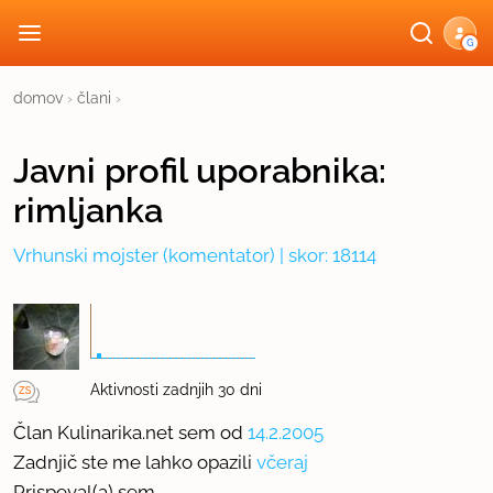
G
domov
›
člani
›
Javni profil
uporabnika:
rimljanka
Vrhunski mojster
(komentator) | skor: 18114
Aktivnosti zadnjih 30 dni
Član Kulinarika.net sem od
14.2.2005
Zadnjič ste me lahko opazili
včeraj
Prispeval(a) sem