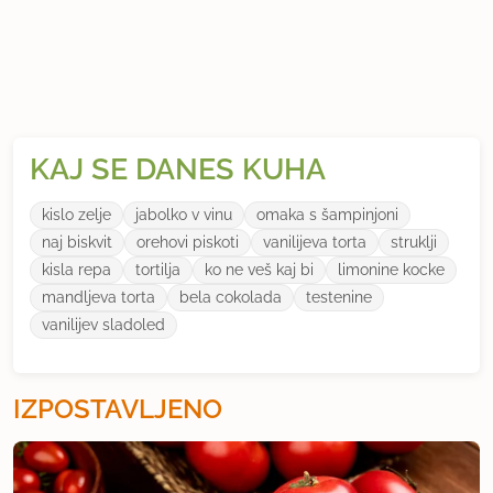
KAJ SE DANES KUHA
kislo zelje
jabolko v vinu
omaka s šampinjoni
naj biskvit
orehovi piskoti
vanilijeva torta
struklji
kisla repa
tortilja
ko ne veš kaj bi
limonine kocke
mandljeva torta
bela cokolada
testenine
vanilijev sladoled
IZPOSTAVLJENO