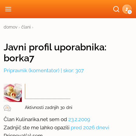
G
domov
›
člani
›
Javni profil
uporabnika:
borka7
Pripravnik
(komentator) | skor: 307
Aktivnosti zadnjih 30 dni
Član Kulinarika.net sem od
23.2.2009
Zadnjič ste me lahko opazili
pred 2026 dnevi
Prispeval(a) sem