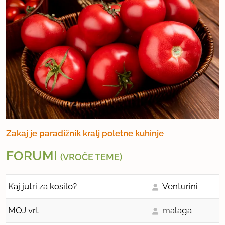
Zakaj je paradižnik kralj poletne kuhinje
FORUMI
(VROČE TEME)
Kaj jutri za kosilo?
Venturini
MOJ vrt
malaga