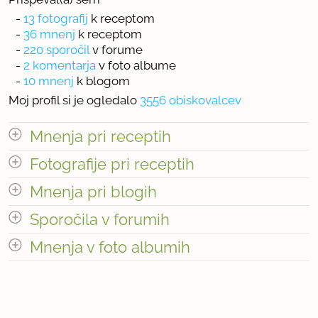
-
13 fotografij
k receptom
-
36 mnenj
k receptom
-
220 sporočil
v forume
-
2 komentarja
v foto albume
-
10 mnenj
k blogom
Moj profil si je ogledalo
3556 obiskovalcev
Mnenja pri receptih
odpri vse
Fotografije pri receptih
Mnenja pri blogih
« prejšnja
1
4
naslednja Â»
odpri vse
Sporočila v forumih
« prejšnja
1
4
naslednja Â»
Število mnenj pri blogih: 10
odpri vse
Število mnenj pri receptih: 36
Mnenja v foto albumih
Število fotografij pri receptih: 13
odpri vse
« prejšnja
1
22
naslednja Â»