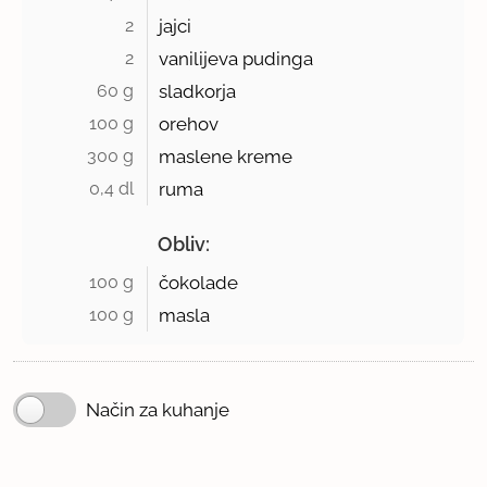
2 
jajci
2 
vanilijeva pudinga
60 g 
sladkorja
100 g 
orehov
300 g 
maslene kreme
0,4 dl 
ruma
Obliv:
100 g 
čokolade
100 g 
masla
Način za kuhanje