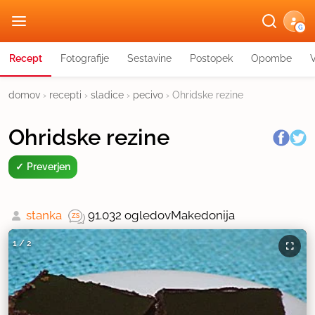
G
Recept
Fotografije
Sestavine
Postopek
Opombe
domov
›
recepti
›
sladice
›
pecivo
›
Ohridske rezine
Ohridske rezine
Preverjen
stanka
91.032 ogledov
Makedonija
1
/
2