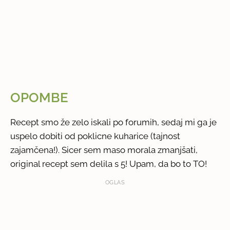
OPOMBE
Recept smo že zelo iskali po forumih, sedaj mi ga je
uspelo dobiti od poklicne kuharice (tajnost
zajamčena!). Sicer sem maso morala zmanjšati,
original recept sem delila s 5! Upam, da bo to TO!
OGLAS