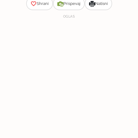
Shrani
Prispevaj
Natisni
OGLAS