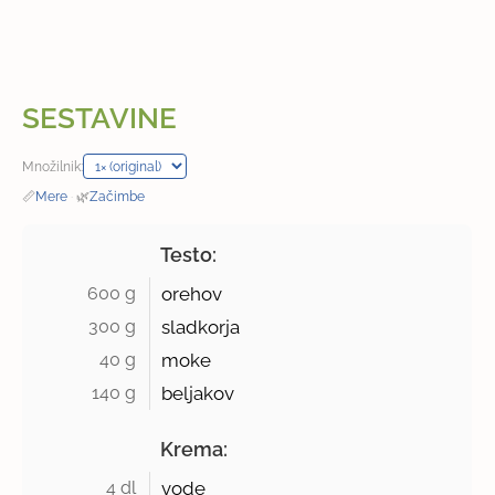
SESTAVINE
Množilnik:
📏
Mere
·
🌿
Začimbe
Testo:
600 g 
orehov
300 g 
sladkorja
40 g 
moke
140 g 
beljakov
Krema:
4 dl 
vode