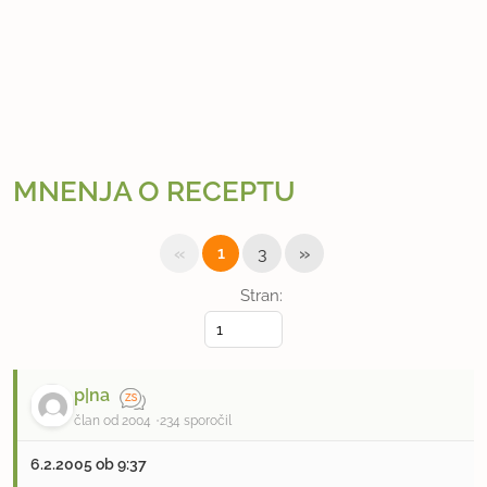
MNENJA O RECEPTU
«
»
1
3
Stran:
p|na
član od 2004
234 sporočil
6.2.2005 ob 9:37