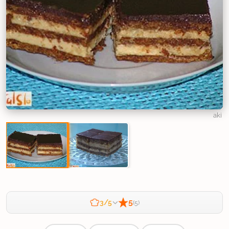
aki
5
3/5
(5)
Zahtevnost