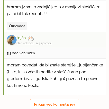
hmmm jz sm jo zadnjič jedla v maxijevi slaščičarni
pa ni bil tak recept...??
uporabno
tejča
član od 2002
243 sporočil
5.3.2006 ob 10:26
moram povedat, da bi znale starejše Ljubljančanke
(tiste, ki so včasih hodile v slaščičarno pod
gradom-bivša Ljudska kuhinja) poznati to pecivo
kot Emona kocka.
Še moj dodatek - jaz sem po vrhu na tanko
namazala plošče z marelično marmelado.
Prikaži več komentarjev