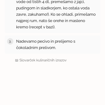
vode od tistih 4 dl, premešamo z jajci,
pudingom in sladkorjem, ko ostala voda
zavre, zakuhamo!). Ko se ohladi, primešamo
najprej rum, nato še orehe in masleno
kremo (recept v bazi).
Nadevamo pecivo in prelijemo s
čokoladnim prelivom.
📖
Slovarček kulinaričnih izrazov