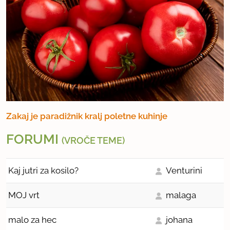
Zakaj je paradižnik kralj poletne kuhinje
FORUMI
(VROČE TEME)
Kaj jutri za kosilo?
Venturini
MOJ vrt
malaga
malo za hec
johana