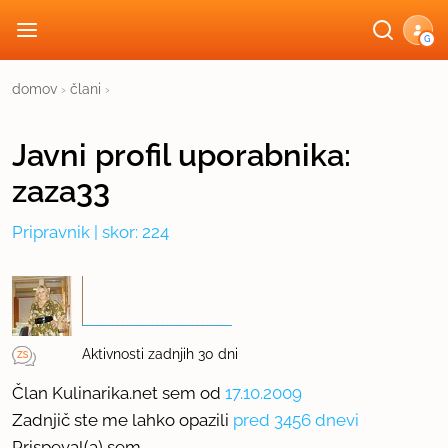
G
domov
›
člani
›
Javni profil
uporabnika:
zaza33
Pripravnik
| skor: 224
Aktivnosti zadnjih 30 dni
Član Kulinarika.net sem od
17.10.2009
Zadnjič ste me lahko opazili
pred 3456 dnevi
Prispeval(a) sem