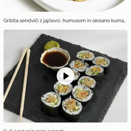
Grillita sendviči z jajčevci, humusom in okisano kumaro