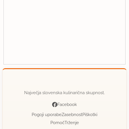
Največja slovenska kulinarična skupnost.
Facebook
Pogoji uporabe
Zasebnost
Piškotki
Pomoč
Trženje