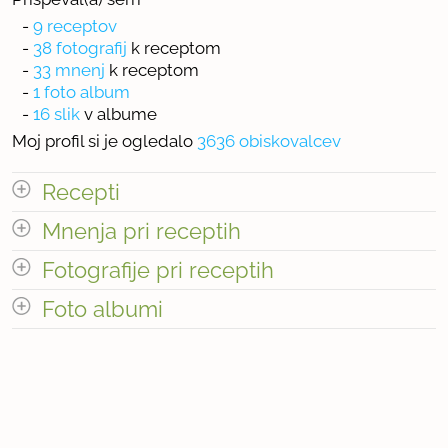
-
9 receptov
-
38 fotografij
k receptom
-
33 mnenj
k receptom
-
1 foto album
-
16 slik
v albume
Moj profil si je ogledalo
3636 obiskovalcev
Recepti
Mnenja pri receptih
Število receptov: 9
odpri vse
Fotografije pri receptih
Foto albumi
« prejšnja
1
4
naslednja Â»
« prejšnja
1
10
naslednja Â»
Število foto albumov: 1
Število mnenj pri receptih: 33
Število fotografij pri receptih: 38