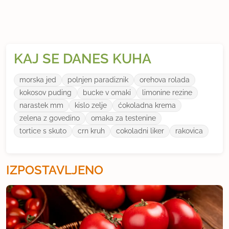
KAJ SE DANES KUHA
morska jed
polnjen paradiznik
orehova rolada
kokosov puding
bucke v omaki
limonine rezine
narastek mm
kislo zelje
ćokoladna krema
zelena z govedino
omaka za testenine
tortice s skuto
crn kruh
cokoladni liker
rakovica
IZPOSTAVLJENO