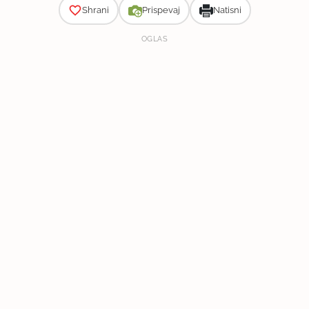
Shrani
Prispevaj
Natisni
OGLAS