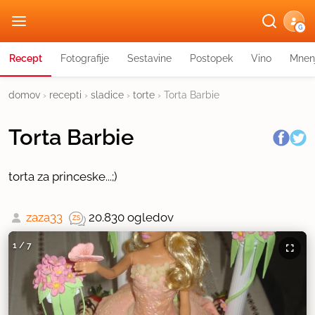
G
Recept
Fotografije
Sestavine
Postopek
Vino
Mnen
domov
›
recepti
›
sladice
›
torte
›
Torta Barbie
Torta Barbie
torta za princeske...;)
zaza33
20.830 ogledov
1
/
7