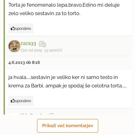
Torta je fenomenalo lepa,bravo.Edino mi deluje
zelo veliko sestavin za to torto.
uporabno
zaza33
član od 2009
33 sporočil
4.6.2013 ob 8:16
ja hvala.....sestavin je veliko ker ni samo testo in
krema za Barbi, ampak je spodaj še celotna torta.....
uporabno
Vrtejbenka
član od 2011
4005 sporočil
Prikaži več komentarjev
4.6.2013 ob 8:22