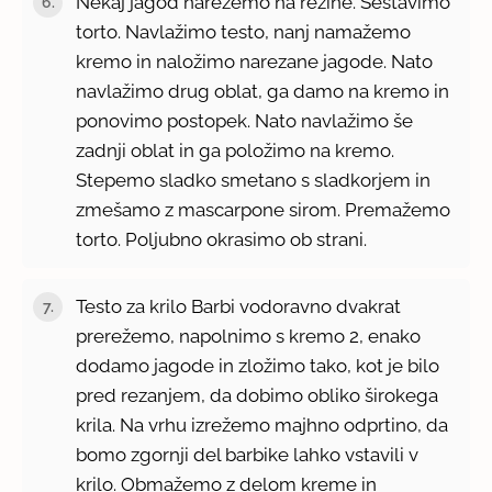
Nekaj jagod narežemo na rezine. Sestavimo
torto. Navlažimo testo, nanj namažemo
kremo in naložimo narezane jagode. Nato
navlažimo drug oblat, ga damo na kremo in
ponovimo postopek. Nato navlažimo še
zadnji oblat in ga položimo na kremo.
Stepemo sladko smetano s sladkorjem in
zmešamo z mascarpone sirom. Premažemo
torto. Poljubno okrasimo ob strani.
Testo za krilo Barbi vodoravno dvakrat
prerežemo, napolnimo s kremo 2, enako
dodamo jagode in zložimo tako, kot je bilo
pred rezanjem, da dobimo obliko širokega
krila. Na vrhu izrežemo majhno odprtino, da
bomo zgornji del barbike lahko vstavili v
krilo. Obmažemo z delom kreme in