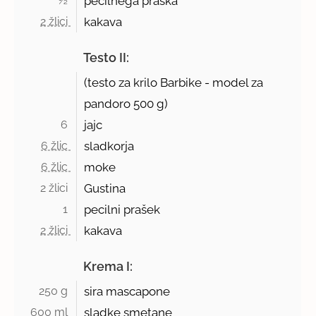
½ 
pecilnega praška
2 žlici 
kakava
Testo II:
(testo za krilo Barbike - model za
pandoro
500 g
)
6 
jajc
6 žlic 
sladkorja
6 žlic 
moke
2 žlici 
Gustina
1 
pecilni prašek
2 žlici 
kakava
Krema I:
250 g 
sira mascapone
600 ml 
sladke smetane