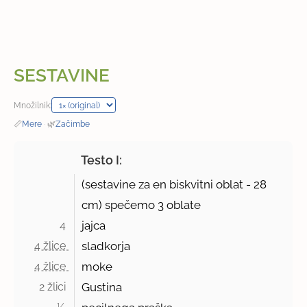
SESTAVINE
Množilnik:
📏
Mere
·
🌿
Začimbe
Testo I:
(sestavine za en biskvitni oblat -
28
cm
) spečemo 3 oblate
4 
jajca
4 žlice 
sladkorja
4 žlice 
moke
2 žlici 
Gustina