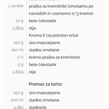
1 zavitek 
praška za kremšnite (zmešamo po
navodilih in vzamemo
2/3
kreme)
10 g 
bele čokolade
1 žlica 
olja
Krema II: (za polnitev krila)
250 g 
sira mascarpone
250 ml 
sladke smetane
1/3 
kreme praška za kremšnite
5 g 
bele čokolade
1 žlica 
olja
Premaz za torto:
250 g 
sira mascarpone
500 ml 
sladke smetane
2 žlici 
sladkorja