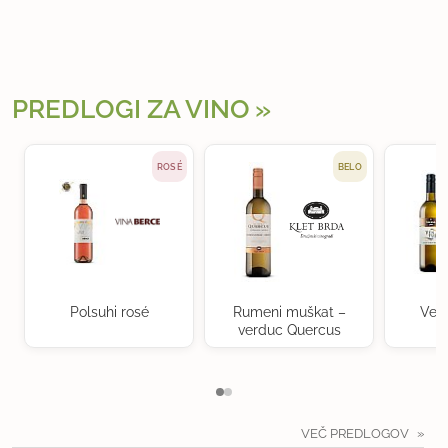
PREDLOGI ZA VINO
ROSÉ
BELO
Polsuhi rosé
Rumeni muškat –
Ven
verduc Quercus
VEČ PREDLOGOV