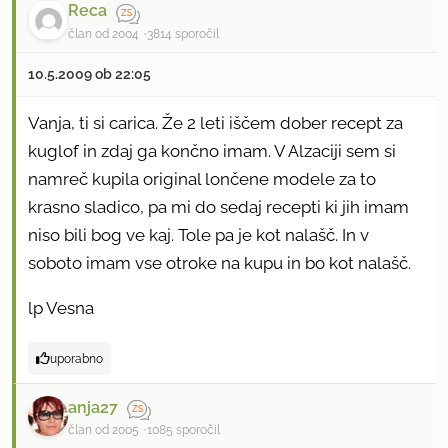
Reca
član od 2004
3814 sporočil
10.5.2009 ob 22:05
Vanja, ti si carica. Že 2 leti iščem dober recept za
kuglof in zdaj ga končno imam. V Alzaciji sem si
namreč kupila original lončene modele za to
krasno sladico, pa mi do sedaj recepti ki jih imam
niso bili bog ve kaj. Tole pa je kot nalašč. In v
soboto imam vse otroke na kupu in bo kot nalašč.
lp Vesna
uporabno
anja27
član od 2005
1085 sporočil