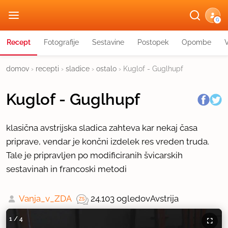
G
Recept
Fotografije
Sestavine
Postopek
Opombe
domov
›
recepti
›
sladice
›
ostalo
›
Kuglof - Guglhupf
Kuglof - Guglhupf
klasična avstrijska sladica zahteva kar nekaj časa
priprave, vendar je končni izdelek res vreden truda.
Tale je pripravljen po modificiranih švicarskih
sestavinah in francoski metodi
Vanja_v_ZDA
24.103 ogledov
Avstrija
1
/
4