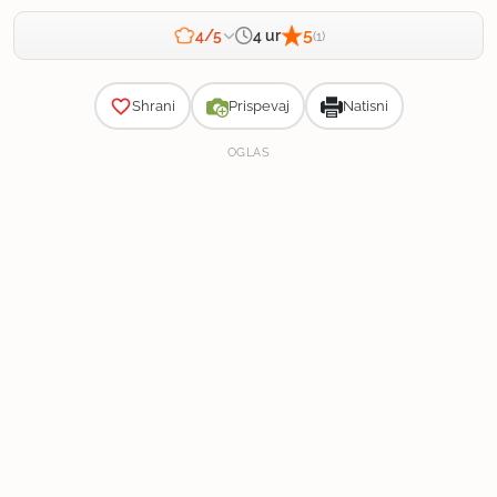
5
4 ur
4/5
(1)
Zahtevnost
Shrani
Prispevaj
Natisni
OGLAS