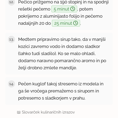
Pečico prižgemo na 190 stopinj in na spodnji
rešetki pečemo
5 minut
, potem
pokrijemo z aluminijasto folijo in pečemo
nadaljnjih 20 do
25 minut
.
Medtem pripravimo sirup tako, da v manjši
kozici zavremo vodo in dodamo sladkor
(lahko tudi sladilo). Ko se malo ohladi,
dodamo naravno pomarančno aromo in po
želji drobno zmlete mandlje.
Pečen kuglof takoj stresemo iz modela in
ga še vročega premažemo s sirupom in
potresemo s sladkorjem v prahu.
📖
Slovarček kulinaričnih izrazov