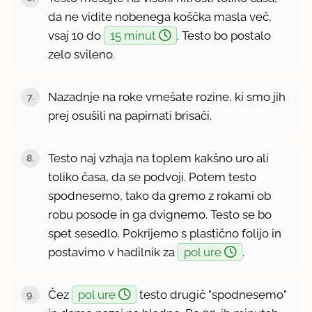
da ne vidite nobenega koščka masla več,
vsaj 10 do
15 minut
. Testo bo postalo
zelo svileno.
Nazadnje na roke vmešate rozine, ki smo jih
prej osušili na papirnati brisači.
Testo naj vzhaja na toplem kakšno uro ali
toliko časa, da se podvoji. Potem testo
spodnesemo, tako da gremo z rokami ob
robu posode in ga dvignemo. Testo se bo
spet sesedlo. Pokrijemo s plastično folijo in
postavimo v hadilnik za
pol ure
.
Čez
pol ure
testo drugič "spodnesemo"