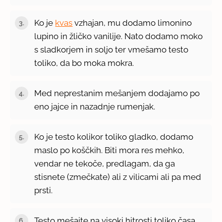
Ko je
kvas
vzhajan, mu dodamo limonino
lupino in žličko vanilije. Nato dodamo moko
s sladkorjem in soljo ter vmešamo testo
toliko, da bo moka mokra.
Med neprestanim mešanjem dodajamo po
eno jajce in nazadnje rumenjak.
Ko je testo kolikor toliko gladko, dodamo
maslo po koščkih. Biti mora res mehko,
vendar ne tekoče, predlagam, da ga
stisnete (zmečkate) ali z vilicami ali pa med
prsti.
Testo mešajte na visoki hitrosti toliko časa,