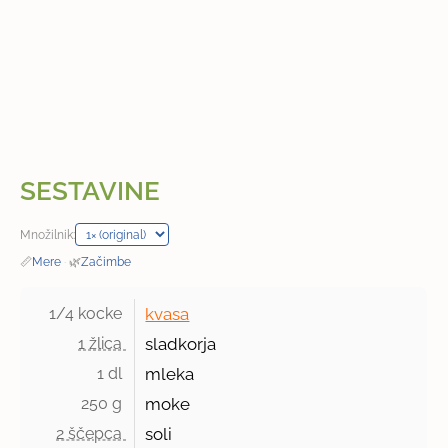
SESTAVINE
Množilnik:
📏
Mere
·
🌿
Začimbe
1/4 kocke 
kvasa
1 žlica 
sladkorja
1 dl 
mleka
250 g 
moke
2 ščepca 
soli