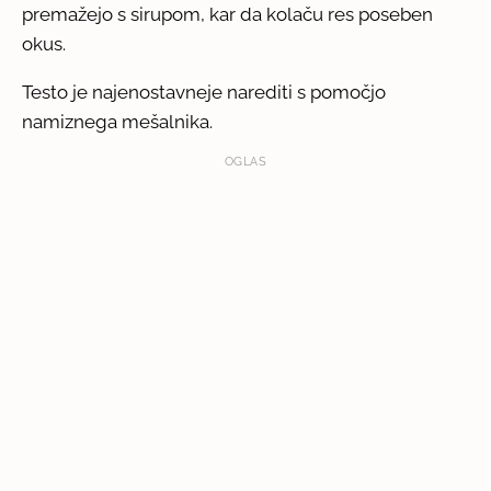
premažejo s sirupom, kar da kolaču res poseben
okus.
Testo je najenostavneje narediti s pomočjo
namiznega mešalnika.
OGLAS