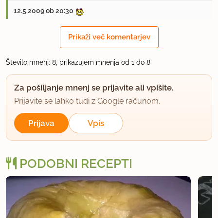
12.5.2009 ob 20:30
Mmmm... gre pri nas zelo dobro v promet, sicer po
Prikaži več komentarjev
malce drugačnem receptu. Bom poskusila s
sirupom, sliši se odlično.
Število mnenj: 8, prikazujem mnenja od 1 do 8
Za pošiljanje mnenj se prijavite ali vpišite.
uporabno
Prijavite se lahko tudi z Google računom.
Reca
član od 2004
3814 sporočil
Prijava
Vpis
5.7.2009 ob 22:37
PODOBNI RECEPTI
Delala sem ga natančno po recepu in res je
odličen. Naslednjič bom probala brez sirupa.
lp Vesna