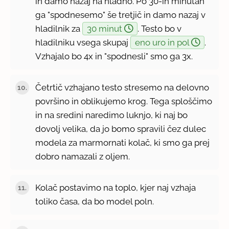
in damo nazaj na hladno. Po 30-ih minutah
ga "spodnesemo" še tretjič in damo nazaj v
hladilnik za
30 minut
. Testo bo v
hladilniku vsega skupaj
eno uro in pol
.
Vzhajalo bo 4x in "spodnesli" smo ga 3x.
Četrtič vzhajano testo stresemo na delovno
površino in oblikujemo krog. Tega sploščimo
in na sredini naredimo luknjo, ki naj bo
dovolj velika, da jo bomo spravili čez dulec
modela za marmornati kolač, ki smo ga prej
dobro namazali z oljem.
Kolač postavimo na toplo, kjer naj vzhaja
toliko časa, da bo model poln.