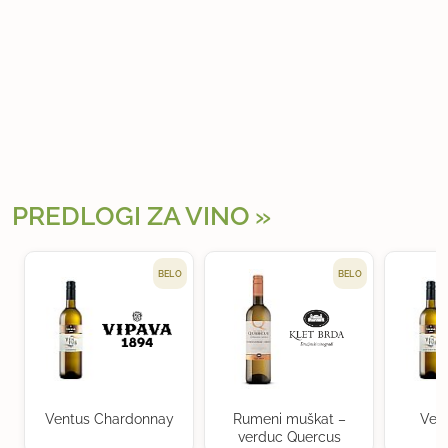
PREDLOGI ZA VINO
BELO
BELO
Ventus Chardonnay
Rumeni muškat –
Ven
verduc Quercus