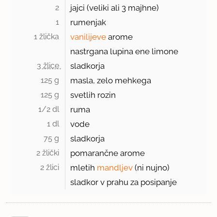
2 
jajci (veliki ali 3 majhne)
1 
rumenjak
1 žlička 
vanilijeve
arome
nastrgana lupina ene limone
3 žlice 
sladkorja
125 g 
masla, zelo mehkega
125 g 
svetlih rozin
1/2 dl 
ruma
1 dl 
vode
75 g 
sladkorja
2 žlički 
pomarančne arome
2 žlici 
mletih
mandljev
(ni nujno)
sladkor v prahu za posipanje