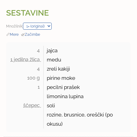
SESTAVINE
Množilnik:
📏
Mere
·
🌿
Začimbe
4 
jajca
1 jedilna žlica 
medu
4 
zreli kakiji
100 g 
pirine moke
1 
pecilni prašek
limonina lupina
ščepec 
soli
rozine, brusnice, oreščki (po
okusu)