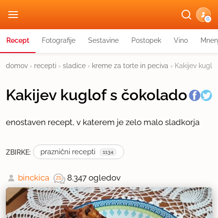
G
Recept
Fotografije
Sestavine
Postopek
Vino
Mnen
domov
›
recepti
›
sladice
›
kreme za torte in peciva
›
Kakijev kuglo
Kakijev kuglof s čokolado
enostaven recept, v katerem je zelo malo sladkorja
praznični recepti
ZBIRKE:
1134
binckica
8.347 ogledov