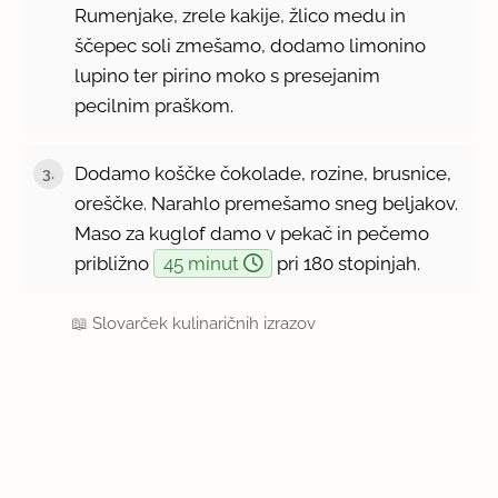
Rumenjake, zrele kakije, žlico medu in
ščepec soli zmešamo, dodamo limonino
lupino ter pirino moko s presejanim
pecilnim praškom.
Dodamo koščke čokolade, rozine, brusnice,
3.
oreščke. Narahlo premešamo sneg beljakov.
Maso za kuglof damo v pekač in pečemo
približno
45 minut
pri 180 stopinjah.
📖
Slovarček kulinaričnih izrazov