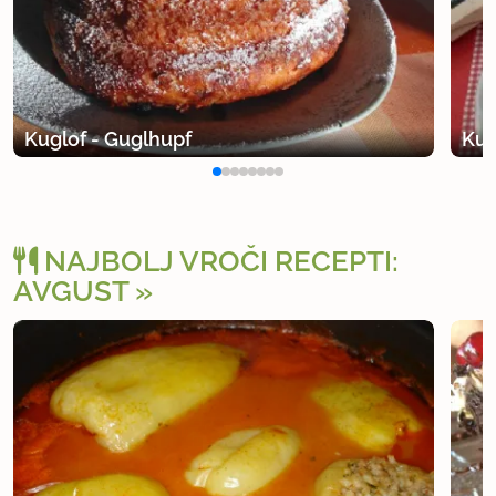
Kuglof - Guglhupf
Kug
NAJBOLJ VROČI RECEPTI:
AVGUST