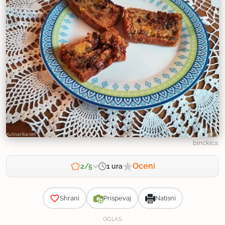
binckica
Oceni
1 ura
2/5
Zahtevnost
Shrani
Prispevaj
Natisni
OGLAS