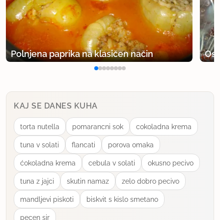
Polnjena paprika na klasičen način
Osv
KAJ SE DANES KUHA
torta nutella
pomarancni sok
cokoladna krema
tuna v solati
flancati
porova omaka
ćokoladna krema
cebula v solati
okusno pecivo
tuna z jajci
skutin namaz
zelo dobro pecivo
mandljevi piskoti
biskvit s kislo smetano
pecen sir