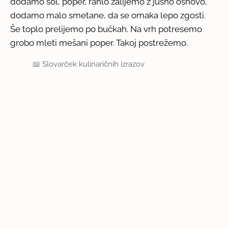
dodamo sol, poper, rahlo zalijemo z jušno osnovo,
dodamo malo smetane, da se omaka lepo zgosti.
Še toplo prelijemo po bučkah. Na vrh potresemo
grobo mleti mešani poper. Takoj postrežemo.
📖
Slovarček kulinaričnih izrazov