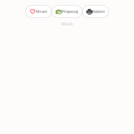
Shrani
Prispevaj
Natisni
OGLAS