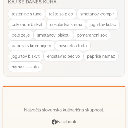
KAJ SE DANES KUHA
testenine s tuno
tešto za pico
smetanov krompir
ćokoladni biskvit
cokoladna krema
jogurtov kolac
bele zelje
smetanovi piskoti
pomarancni sok
paprika s krompirjem
novoletna torta
jogurtov biskvit
enostavno pecivo
paprika namaz
namaz s skuto
Največja slovenska kulinarična skupnost.
Facebook