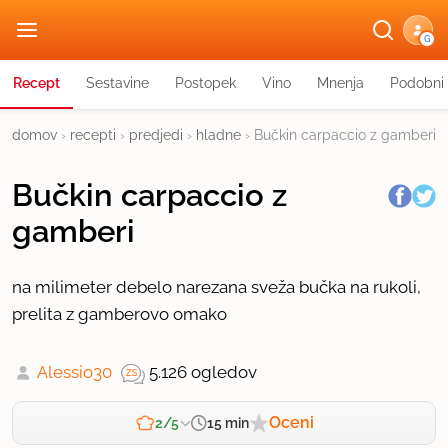
G
Recept
Sestavine
Postopek
Vino
Mnenja
Podobni 
domov
›
recepti
›
predjedi
›
hladne
›
Bučkin carpaccio z gamberi
Bučkin carpaccio z
gamberi
na milimeter debelo narezana sveža bučka na rukoli,
prelita z gamberovo omako
Alessio30
5.126 ogledov
Oceni
15 min
2/5
Zahtevnost