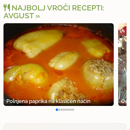
NAJBOLJ VROČI RECEPTI:
AVGUST
Polnjena paprika na klasičen način
Osv