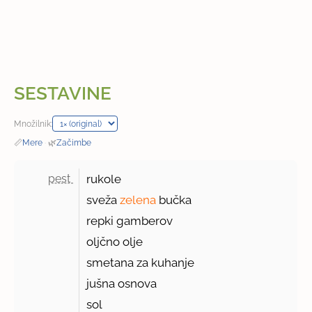
SESTAVINE
Množilnik:
📏
Mere
·
🌿
Začimbe
pest 
rukole
sveža
zelena
bučka
repki gamberov
oljčno olje
smetana za kuhanje
jušna osnova
sol