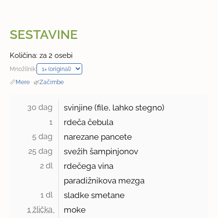
SESTAVINE
Količina: za 2 osebi
Množilnik:
📏
Mere
·
🌿
Začimbe
30 dag 
svinjine (file, lahko stegno)
1 
rdeča čebula
5 dag 
narezane pancete
25 dag 
svežih šampinjonov
2 dl 
rdečega vina
paradižnikova mezga
1 dl 
sladke smetane
1 žlička 
moke