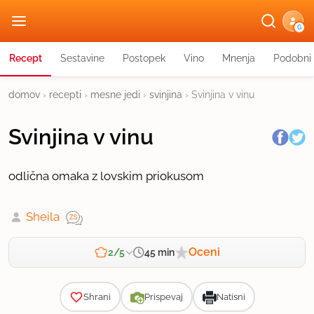
G
Recept
Sestavine
Postopek
Vino
Mnenja
Podobni 
domov
›
recepti
›
mesne jedi
›
svinjina
›
Svinjina v vinu
Svinjina v vinu
odlična omaka z lovskim priokusom
Sheila
Oceni
45 min
2/5
Zahtevnost
Shrani
Prispevaj
Natisni