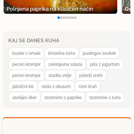
Polnjena paprika na klasičen način
Osv
KAJ SE DANES KUHA
bucke v omaki
limonina torta
pudingov zavitek
pecen krompir
zelenjavna solata
pita z jogurtom
pećen krompir
sladko zelje
piskoti orehi
jabolćni kis
voda z okusom
rzen kruh
vanilijev liker
testenine s papriko
testenine s tuno