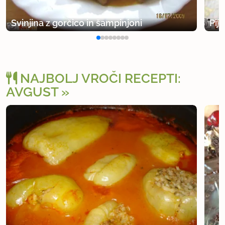
Svinjina z gorčico in šampinjoni
Pij
NAJBOLJ VROČI RECEPTI:
AVGUST