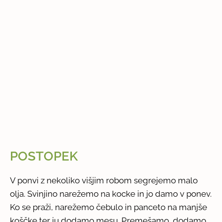
POSTOPEK
V ponvi z nekoliko višjim robom segrejemo malo
olja. Svinjino narežemo na kocke in jo damo v ponev.
Ko se praži, narežemo čebulo in panceto na manjše
koščke ter ju dodamo mesu. Premešamo, dodamo