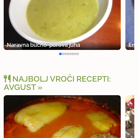
Naravna bučno-porova juha
Eno
NAJBOLJ VROČI RECEPTI:
AVGUST