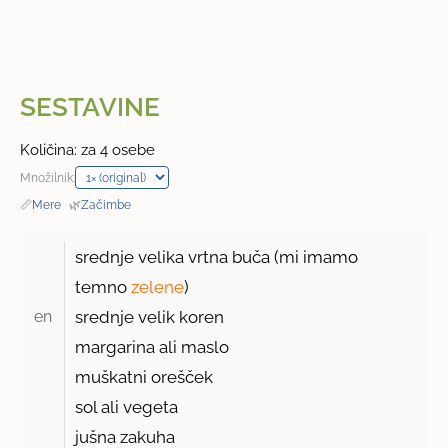
SESTAVINE
Količina: za 4 osebe
Množilnik:
📏
Mere
·
🌿
Začimbe
srednje velika vrtna buča (mi imamo
temno
zelene
)
en 
srednje velik koren
margarina ali maslo
muškatni orešček
sol ali vegeta
jušna zakuha