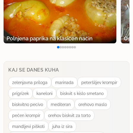
Polnjena paprika na klasičen način
Osv
KAJ SE DANES KUHA
zelenjavna priloga
marinada
peteršiljev krompir
prigrizek
kaneloni
biskvit s kislo smetano
biskvitno pecivo
mediteran
orehovo maslo
pećen krompir
orehov biskvit za torto
mandljevi piškoti
juha iz sira