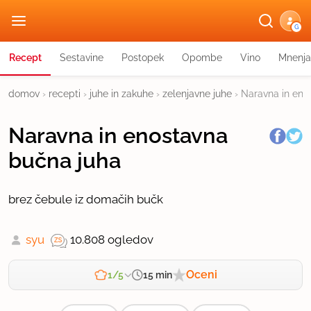
G
Recept
Sestavine
Postopek
Opombe
Vino
Mnenja
domov
›
recepti
›
juhe in zakuhe
›
zelenjavne juhe
›
Naravna in eno
Naravna in enostavna
bučna juha
brez čebule iz domačih bučk
syu
10.808 ogledov
Oceni
15 min
1/5
Zahtevnost