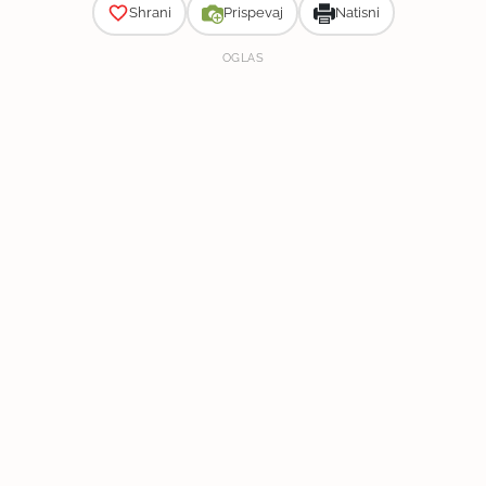
Shrani
Prispevaj
Natisni
OGLAS