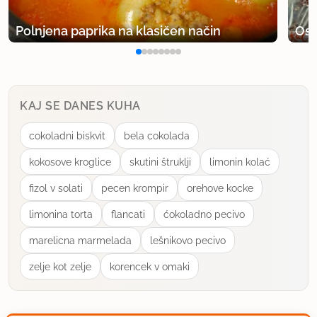
Polnjena paprika na klasičen način
Osv
KAJ SE DANES KUHA
cokoladni biskvit
bela cokolada
kokosove kroglice
skutini štruklji
limonin kolać
fizol v solati
pecen krompir
orehove kocke
limonina torta
flancati
ćokoladno pecivo
marelicna marmelada
lešnikovo pecivo
zelje kot zelje
korencek v omaki