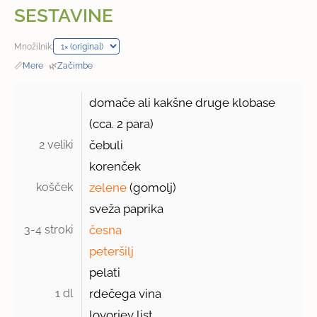
SESTAVINE
Množilnik:
📏
Mere
·
🌿
Začimbe
domače ali kakšne druge klobase
(cca.
2
para)
2 veliki 
čebuli
korenček
košček 
zelene
(gomolj)
sveža paprika
3-4 stroki 
česna
peteršilj
pelati
1 dl 
rdečega vina
lovorjev list