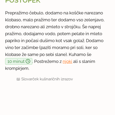
POSTOPEK
Prepražimo čebulo, dodamo na koščke narezano
klobaso, malo pražimo ter dodamo vso zelenjavo,
drobno narezano ali zmleto v strojčku. Še naprej
pražimo, dodajamo vodo, potem pelate in mleto
papriko in počasi dušimo kot vsak golaž. Dodamo
vino ter začimbe (paziti moramo pri soli, ker so
klobase že same po sebi slane). Kuhamo še
10 minut
. Postrežemo z
njoki
ali s slanim
krompirjem.
📖
Slovarček kulinaričnih izrazov