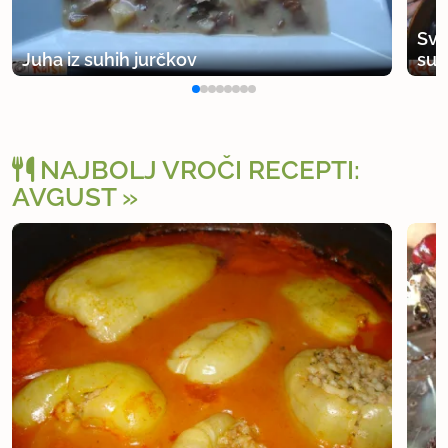
Svi
Juha iz suhih jurčkov
suh
NAJBOLJ VROČI RECEPTI:
AVGUST