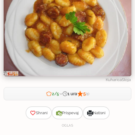
KuharicaStoja
5
1 ura
2/5
(1)
Zahtevnost
Shrani
Prispevaj
Natisni
OGLAS