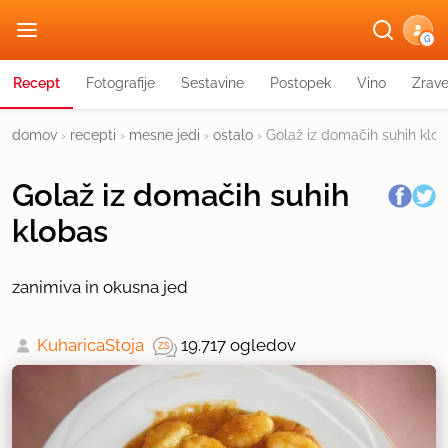
G
Recept
Fotografije
Sestavine
Postopek
Vino
Zrav
domov
›
recepti
›
mesne jedi
›
ostalo
›
Golaž iz domačih suhih klo
Golaž iz domačih suhih
klobas
zanimiva in okusna jed
KuharicaStoja
19.717 ogledov