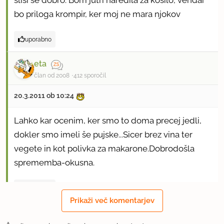
sliši se dobro. Bom jutri naredila za kosilo, vendar
bo priloga krompir, ker moj ne mara njokov
uporabno
eta
član od 2008
412 sporočil
20.3.2011 ob 10:24
Lahko kar ocenim, ker smo to doma precej jedli,
dokler smo imeli še pujske...Sicer brez vina ter
vegete in kot polivka za makarone.Dobrodošla
sprememba-okusna.
uporabno
Prikaži več komentarjev