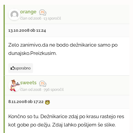
orange
član od 2006
13 sporočil
13.10.2008 ob 11:24
Zelo zanimivo,da ne bodo dežnikarice samo po
dunajsko.Preizkusim.
uporabno
sweets
član od 2008
796 sporočil
8.11.2008 ob 17:22
Končno so tu. Dežnikarice zdaj po krasu rastejo res
kot gobe po dežju. Zdaj lahko pošljem še slike.