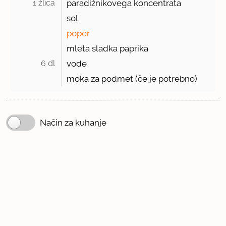
1 žlica 
paradižnikovega koncentrata
sol
poper
mleta sladka paprika
6 dl 
vode
moka za podmet (če je potrebno)
Način za kuhanje