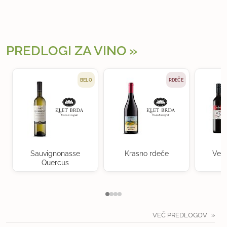
PREDLOGI ZA VINO
BELO
RDEČE
Sauvignonasse
Krasno rdeče
Vent
Quercus
VEČ PREDLOGOV