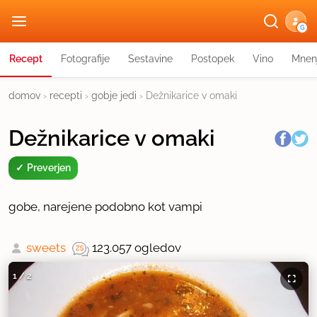
G
Recept
Fotografije
Sestavine
Postopek
Vino
Mnen
domov
›
recepti
›
gobje jedi
›
Dežnikarice v omaki
Dežnikarice v omaki
Preverjen
gobe, narejene podobno kot vampi
sweets
123.057 ogledov
1
/
2