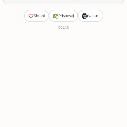
Zahtevnost
Shrani
Prispevaj
Natisni
OGLAS