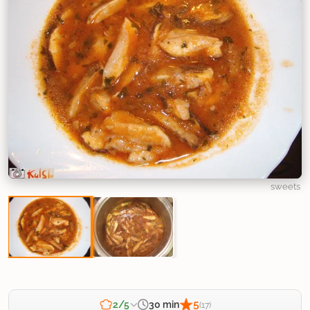
sweets
5
30 min
2/5
(17)