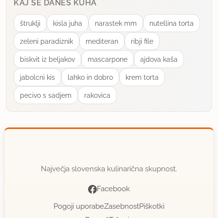
KAJ SE DANES KUHA
uporabno
štruklji
kisla juha
narastek mm
nutellina torta
sweets
član od 2008
796 sporočil
zeleni paradiznik
mediteran
ribji file
biskvit iz beljakov
mascarpone
ajdova kaša
17.11.2008 ob 20:12
jabolcni kis
lahko in dobro
krem torta
Surove narežem in v vrečke, v vsako vrečko za
pecivo s sadjem
rakovica
enkrat. Potem pa kar zamrznjene v omako. Jaz
sem spravile narezane za v omaki in napanirane,
tako da bodo oboje na zalogi.
uporabno
Največja slovenska kulinarična skupnost.
mamaF
član od 2008
3340 sporočil
Facebook
17.11.2008 ob 21:03
Pogoji uporabe
Zasebnost
Piškotki