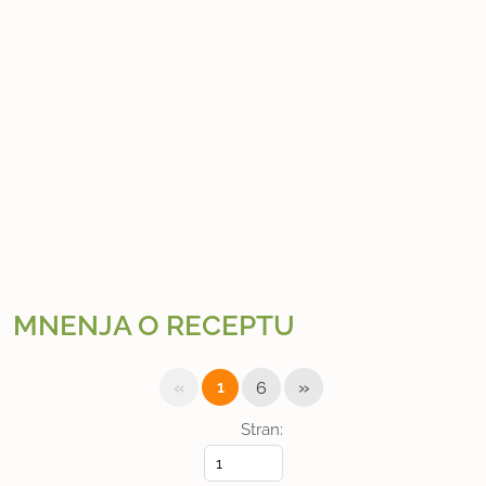
MNENJA O RECEPTU
«
»
1
6
Stran: