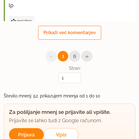
lp
uporabno
Prikaži več komentarjev
patka
član od 2008
372 sporočil
«
»
17.11.2008 ob 14:40
1
6
Stran:
Sem naredila danes za kosilo, zraven pa polento.
Zelo okusno. Krasen recept.
uporabno
Število mnenj: 52, prikazujem mnenja od 1 do 10
sweets
Za pošiljanje mnenj se prijavite ali vpišite.
član od 2008
796 sporočil
Prijavite se lahko tudi z Google računom.
17.11.2008 ob 16:17
Prijava
Vpis