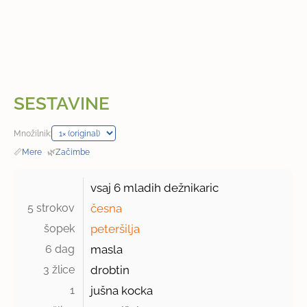
SESTAVINE
Množilnik:
📏
Mere
·
🌿
Začimbe
vsaj
6
mladih dežnikaric
5 strokov 
česna
šopek 
peteršilja
6 dag 
masla
3 žlice 
drobtin
1 
jušna kocka