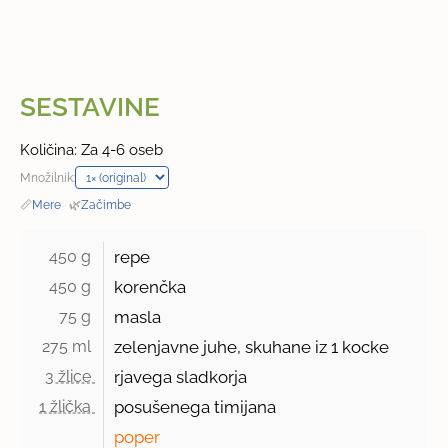
SESTAVINE
Količina: Za 4-6 oseb
Množilnik:
📏
Mere
·
🌿
Začimbe
450 g 
repe
450 g 
korenčka
75 g 
masla
275 ml 
zelenjavne juhe, skuhane iz 1 kocke
3 žlice 
rjavega sladkorja
1 žlička 
posušenega timijana
poper