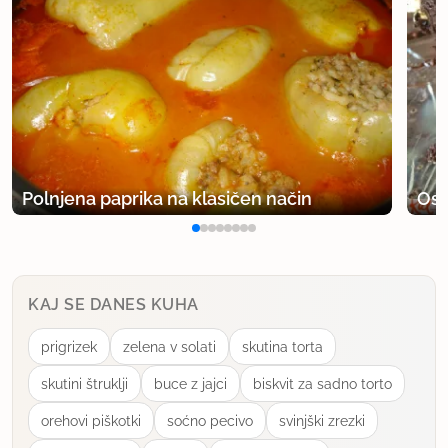
Polnjena paprika na klasičen način
Osv
KAJ SE DANES KUHA
prigrizek
zelena v solati
skutina torta
skutini štruklji
buce z jajci
biskvit za sadno torto
orehovi piškotki
soćno pecivo
svinjški zrezki