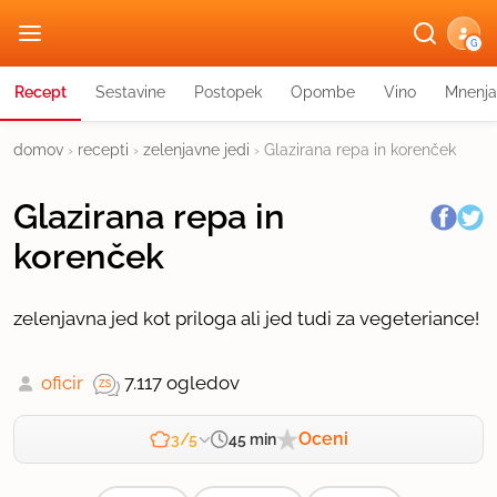
G
Recept
Sestavine
Postopek
Opombe
Vino
Mnenja
domov
›
recepti
›
zelenjavne jedi
›
Glazirana repa in korenček
Glazirana repa in
korenček
zelenjavna jed kot priloga ali jed tudi za vegeteriance!
oficir
7.117 ogledov
Oceni
45 min
3/5
Zahtevnost