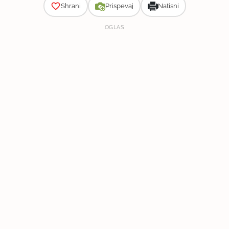
Shrani
Prispevaj
Natisni
OGLAS