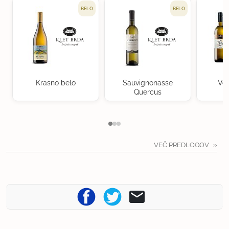
BELO
BELO
Krasno belo
Sauvignonasse
Ven
Quercus
VEČ PREDLOGOV