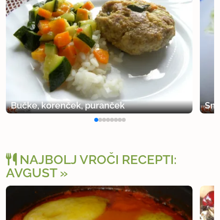
Bučke, korenček, puranček
Sme
NAJBOLJ VROČI RECEPTI:
AVGUST