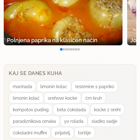
Polnjena paprika na klasičen način
Jog
KAJ SE DANES KUHA
marinada
limonin kolac
testenine s papriko
limonin kolać
orehove kocke
ćrn kruh
kompotov puding
bela ćokolada
kocke z orehi
paradiznikova omaka
yo rolada
sladko sadje
ćokoladni muffini
prijatelj
tortilje