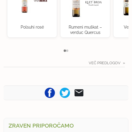
Polsuhi rosé
Rumeni muškat –
Ven
verduc Quercus
VEČ PREDLOGOV
ZRAVEN PRIPOROČAMO