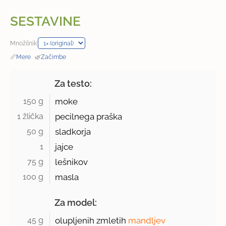
SESTAVINE
Množilnik:
📏
Mere
·
🌿
Začimbe
Za testo:
150 g 
moke
1 žlička 
pecilnega praška
50 g 
sladkorja
1 
jajce
75 g 
lešnikov
100 g 
masla
Za model:
45 g 
olupljenih zmletih
mandljev