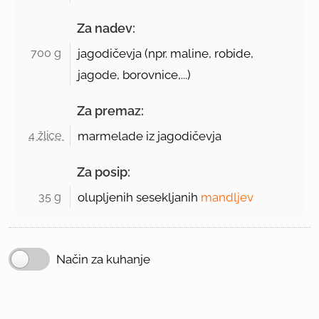
Za nadev:
700 g 
jagodičevja (npr. maline, robide,
jagode, borovnice,...)
Za premaz:
4 žlice 
marmelade iz jagodičevja
Za posip:
35 g 
olupljenih sesekljanih
mandljev
Način za kuhanje