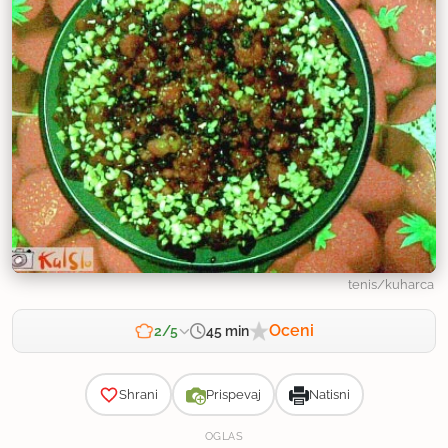
tenis/kuharca
Oceni
45 min
2/5
Zahtevnost
Shrani
Prispevaj
Natisni
OGLAS