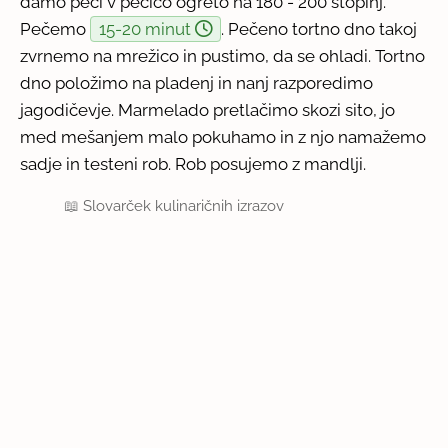
damo peči v pečico ogreto na 180 - 200 stopinj.
Pečemo
15-20 minut
. Pečeno tortno dno takoj
zvrnemo na mrežico in pustimo, da se ohladi. Tortno
dno položimo na pladenj in nanj razporedimo
jagodičevje. Marmelado pretlačimo skozi sito, jo
med mešanjem malo pokuhamo in z njo namažemo
sadje in testeni rob. Rob posujemo z mandlji.
📖
Slovarček kulinaričnih izrazov