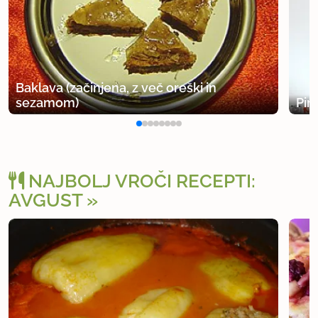
Baklava (začinjena, z več oreški in
sezamom)
Pir
NAJBOLJ VROČI RECEPTI:
AVGUST