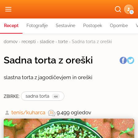
G
Recept
Fotografije
Sestavine
Postopek
Opombe
domov
›
recepti
›
sladice
›
torte
›
Sadna torta z oreški
Sadna torta z oreški
slastna torta z jagodičevjem in oreški
sadna torta
ZBIRKE:
44
tenis/kuharca
9.499 ogledov