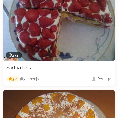
2 uri
Sadna torta
5,0
Petra92
3 mnenja