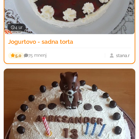
4 ur
Jogurtovo - sadna torta
5,0
stana.r
75 mnenj