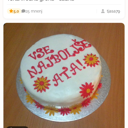
5,0
tjasa79
25 mnenj