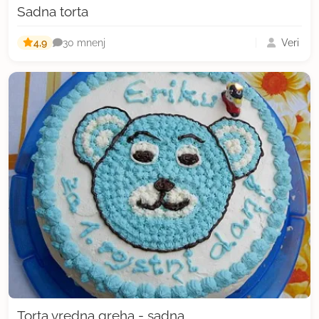
Sadna torta
4,9
Veri
30 mnenj
Torta vredna greha - sadna