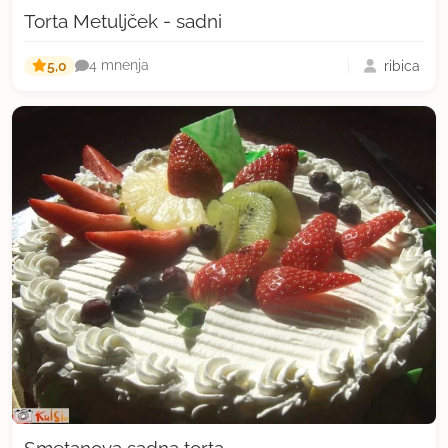
Torta Metuljček - sadni
5,0
ribica
4 mnenja