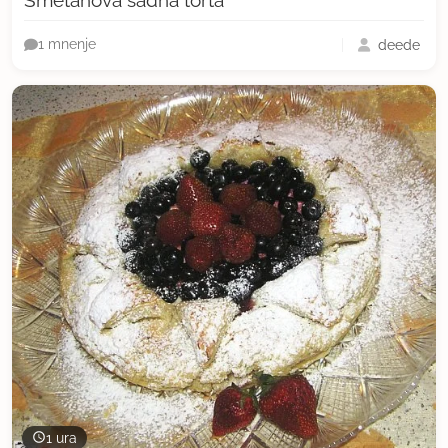
Smetanova sadna torta
deede
1 mnenje
1 ura