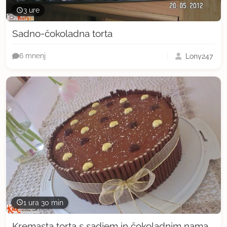
3 ure
Sadno-čokoladna torta
Lony247
6 mnenj
1 ura 30 min
Kremasta torta s sadjem in čokoladnim namazom