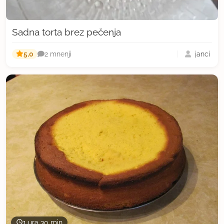
Sadna torta brez pečenja
5,0
janci
2 mnenji
1 ura 30 min