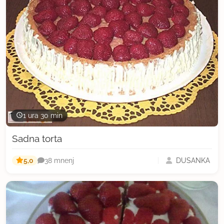
1 ura 30 min
Sadna torta
5,0
DUŠANKA
38 mnenj