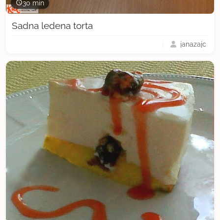
30 min
Sadna ledena torta
janazajc