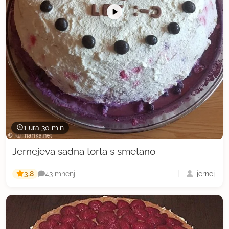
1 ura 30 min
Jernejeva sadna torta s smetano
3,8
jernej
43 mnenj