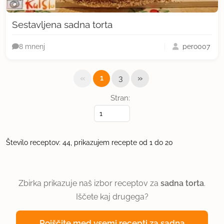
Sestavljena sadna torta
pero007
8 mnenj
«
»
1
3
Stran:
Število receptov: 44, prikazujem recepte od 1 do 20
Zbirka prikazuje naš izbor receptov za
sadna torta
.
Iščete kaj drugega?
Poiščite med vsemi recepti za sadna