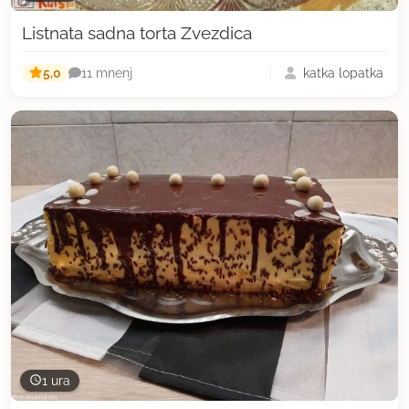
Listnata sadna torta Zvezdica
5,0
katka lopatka
11 mnenj
1 ura