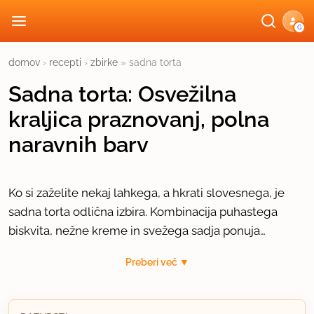
G
domov
›
recepti
›
zbirke
»
sadna torta
Sadna torta: Osvežilna
kraljica praznovanj, polna
naravnih barv
Ko si zaželite nekaj lahkega, a hkrati slovesnega, je
sadna torta odlična izbira. Kombinacija puhastega
biskvita, nežne kreme in svežega sadja ponuja
popolno ravnovesje sladkosti in kislosti, ki navduši
Prednost sadnih tort je njihova izjemna prilagodljivost
Preberi več ▼
tako otroke kot odrasle.
letnim časom. Spomladi lahko kraljujejo jagode, poleti
breskve in maline, pozimi pa se odlično obnesejo
sadje iz kompota ali bolj obstojne eksotične vrste, kot