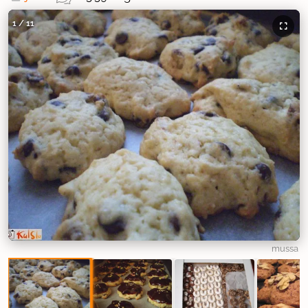
1
/
11
mussa