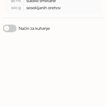
90 ml 
sladke smetane
100 g 
sesekljanih orehov
Način za kuhanje