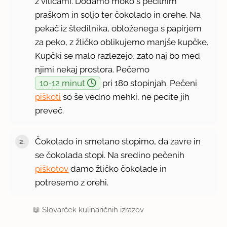
z vilicami. Dodamo moko s pecilnim
praškom in soljo ter čokolado in orehe. Na
pekač iz štedilnika, obloženega s papirjem
za peko, z žličko oblikujemo manjše kupčke.
Kupčki se malo razlezejo, zato naj bo med
njimi nekaj prostora. Pečemo
10-12 minut
pri 180 stopinjah. Pečeni
piškoti
so še vedno mehki, ne pecite jih
preveč.
Čokolado in smetano stopimo, da zavre in
se čokolada stopi. Na sredino pečenih
piškotov
damo žličko čokolade in
potresemo z orehi.
📖
Slovarček kulinaričnih izrazov