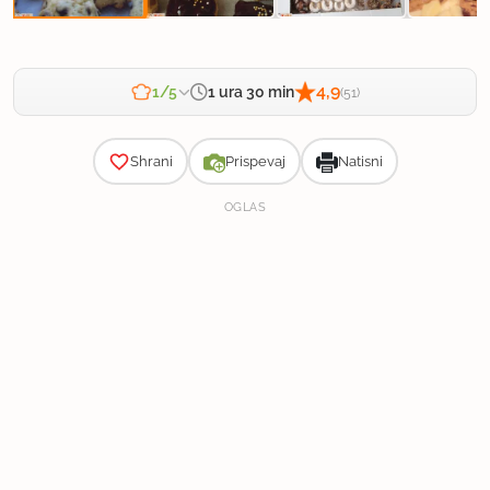
4,9
1 ura 30 min
1/5
(51)
Zahtevnost
Shrani
Prispevaj
Natisni
OGLAS