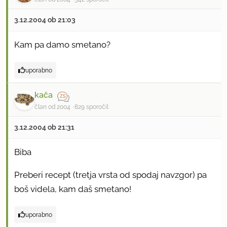
3.12.2004 ob 21:03
Kam pa damo smetano?
uporabno
kača
član od 2004
829 sporočil
3.12.2004 ob 21:31
Biba
Preberi recept (tretja vrsta od spodaj navzgor) pa
boš videla, kam daš smetano!
uporabno