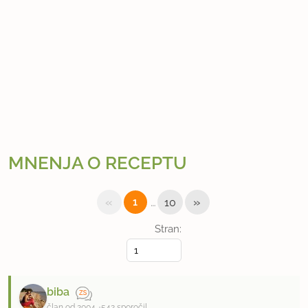
MNENJA O RECEPTU
«
…
»
1
10
Stran:
biba
član od 2004
542 sporočil