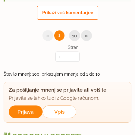
juhica101
Prikaži več komentarjev
član od 2003
814 sporočil
4.12.2004 ob 13:39
«
…
»
1
10
hehehe
Stran:
uporabno
bebushka
Število mnenj: 100, prikazujem mnenja od 1 do 10
član od 2005
17 sporočil
Za pošiljanje mnenj se prijavite ali vpišite.
2.12.2005 ob 7:28
Prijavite se lahko tudi z Google računom.
Dodala sem malo mleka, drugače pa so keksi
Prijava
Vpis
odlični (kljubtemu, da ne maram orehov).
uporabno