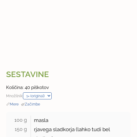
SESTAVINE
Količina: 40 piškotov
Množilnik:
📏
Mere
·
🌿
Začimbe
100 g 
masla
150 g 
rjavega sladkorja (lahko tudi bel