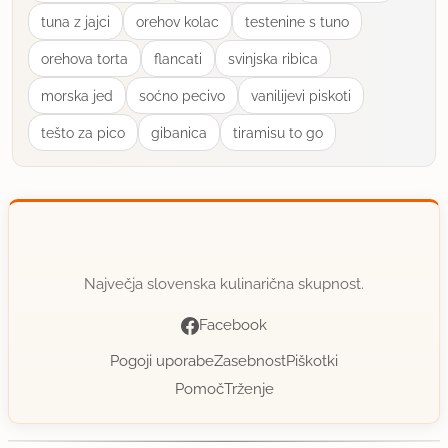
uporabno
tuna z jajci
orehov kolac
testenine s tuno
orehova torta
flancati
svinjska ribica
Dipsi
član od 2004
378 sporočil
morska jed
soćno pecivo
vanilijevi piskoti
11.12.2005 ob 21:19
tešto za pico
gibanica
tiramisu to go
Koliko časa pa zdržijo piškoti? Če bi jih spekla v
tem tednu ali bi bili za Božič ali Novo leto še v
redu?
uporabno
Največja slovenska kulinarična skupnost.
Facebook
Nelly
član od 2003
264 sporočil
Pogoji uporabe
Zasebnost
Piškotki
Pomoč
Trženje
11.12.2005 ob 22:09
Mislim, da smetana in čokolada ne smeta zavreti.