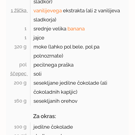
sladkor)
1 žlička 
vanilijevega
ekstrakta (ali 2 vanilijeva
sladkorja)
1 
srednje velika
banana
1 
jajce
320 g 
moke (lahko pol bele, pol pa
polnozrnate)
pol 
pecilnega praška
ščepec 
soli
200 g 
sesekljane jedilne čokolade (ali
čokoladnih kapljic)
160 g 
sesekljanih orehov
Za okras:
100 g 
jedilne čokolade