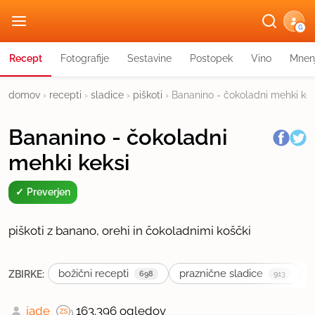
G
Recept
Fotografije
Sestavine
Postopek
Vino
Mnen
domov
›
recepti
›
sladice
›
piškoti
›
Bananino - čokoladni mehki kek
Bananino - čokoladni
mehki keksi
Preverjen
piškoti z banano, orehi in čokoladnimi koščki
božični recepti
praznične sladice
ZBIRKE:
698
913
jade
163.396 ogledov