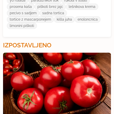
yo rolada
paradiznikov sok
rukola v solati
prosena kaša
piškoti brez jajc
lešnikova krema
pecivo s sadjem
sadna tortica
tortice z mascarponejem
kišla juha
enoloncnica
limonini piškoti
IZPOSTAVLJENO