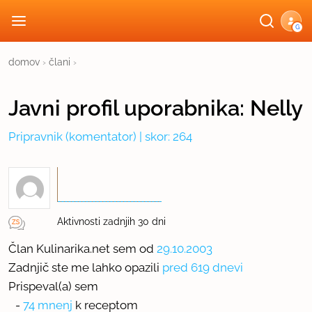
G
domov
›
člani
›
Javni profil
uporabnika:
Nelly
Pripravnik
(komentator) | skor: 264
Aktivnosti zadnjih 30 dni
Član Kulinarika.net sem od
29.10.2003
Zadnjič ste me lahko opazili
pred 619 dnevi
Prispeval(a) sem
-
74 mnenj
k receptom