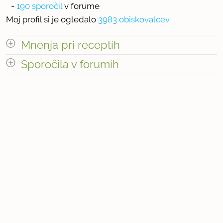
-
190 sporočil
v forume
Moj profil si je ogledalo
3983 obiskovalcev
Mnenja pri receptih
odpri vse
Sporočila v forumih
odpri vse
« prejšnja
1
8
naslednja Â»
« prejšnja
1
19
naslednja Â»
Število mnenj pri receptih: 74
Število sporočil v forumih: 190