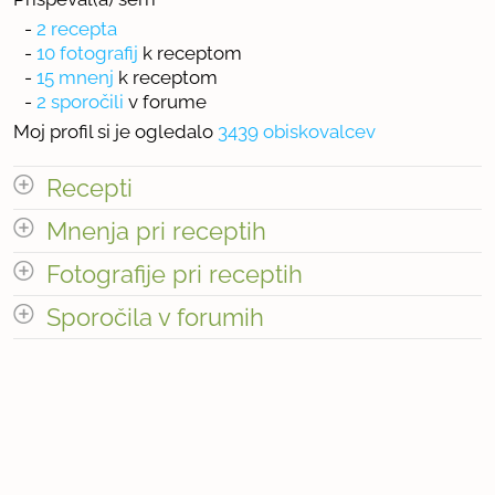
-
2 recepta
-
10 fotografij
k receptom
-
15 mnenj
k receptom
-
2 sporočili
v forume
Moj profil si je ogledalo
3439 obiskovalcev
Recepti
Mnenja pri receptih
Število receptov: 2
odpri vse
Fotografije pri receptih
Sporočila v forumih
« prejšnja
1
2
naslednja Â»
odpri vse
« prejšnja
1
3
naslednja Â»
Število sporočil v forumih: 2
Število mnenj pri receptih: 15
Število fotografij pri receptih: 10