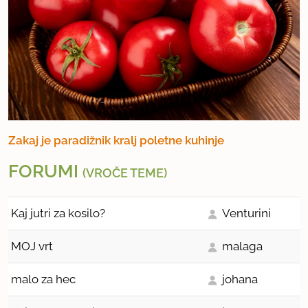
Zakaj je paradižnik kralj poletne kuhinje
FORUMI
(VROČE TEME)
Kaj jutri za kosilo?
Venturini
MOJ vrt
malaga
malo za hec
johana