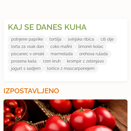
KAJ SE DANES KUHA
polnjene paprike
tortilja
svinjska ribica
cili olje
torta za vsak dan
coko mafini
limonin kolac
piscanec v omaki
marmelada
orehova rulada
prosena kaša
rzen kruh
krompir z zelenjavo
jogurt s sadjem
tortice z mascarponejem
IZPOSTAVLJENO