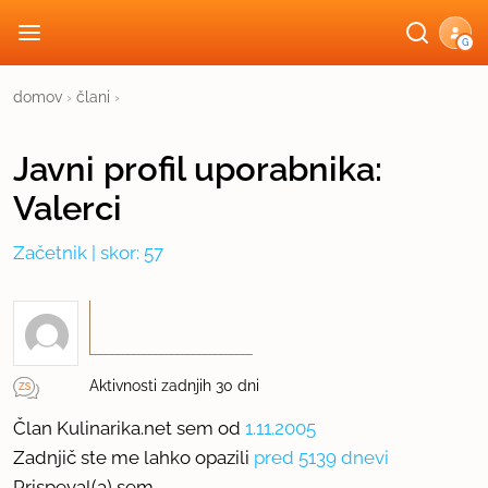
G
domov
›
člani
›
Javni profil
uporabnika:
Valerci
Začetnik
| skor: 57
Aktivnosti zadnjih 30 dni
Član Kulinarika.net sem od
1.11.2005
Zadnjič ste me lahko opazili
pred 5139 dnevi
Prispeval(a) sem