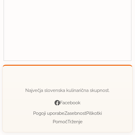
Največja slovenska kulinarična skupnost.
Facebook
Pogoji uporabe
Zasebnost
Piškotki
Pomoč
Trženje