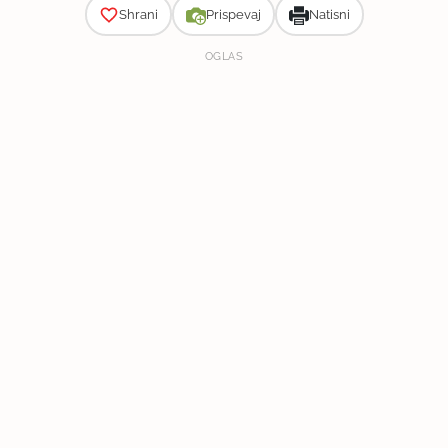
Shrani
Prispevaj
Natisni
OGLAS