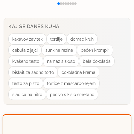
KAJ SE DANES KUHA
kakavov zavitek
tortilje
domac kruh
cebula z jajci
šunkine rezine
pećen krompir
kvašeno testo
namaz s skuto
bela ćokolada
biskvit za sadno torto
ćokoladna krema
testo za pizzo
tortice z mascarponejem
sladica na hitro
pecivo s kislo smetano