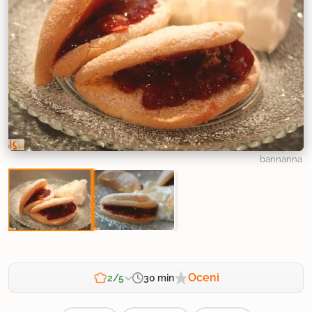
bannanna
Oceni
30 min
2/5
Zahtevnost