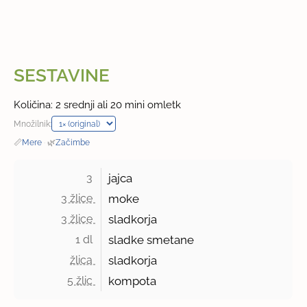
SESTAVINE
Količina: 2 srednji ali 20 mini omletk
Množilnik:
📏
Mere
·
🌿
Začimbe
3 
jajca
3 žlice 
moke
3 žlice 
sladkorja
1 dl 
sladke smetane
žlica 
sladkorja
5 žlic 
kompota