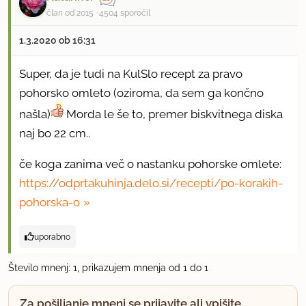
član od 2015
4504 sporočil
1.3.2020 ob 16:31
Super, da je tudi na KulSlo recept za pravo
pohorsko omleto (oziroma, da sem ga končno
našla)
Morda le še to, premer biskvitnega diska
naj bo 22 cm..
če koga zanima več o nastanku pohorske omlete:
https://odprtakuhinja.delo.si/recepti/po-korakih-
pohorska-o
uporabno
Število mnenj: 1, prikazujem mnenja od 1 do 1
Za pošiljanje mnenj se prijavite ali vpišite.