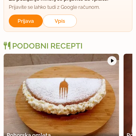
Prijavite se lahko tudi z Google računom.
Prijava
Vpis
PODOBNI RECEPTI
Pohorska omleta
Poh