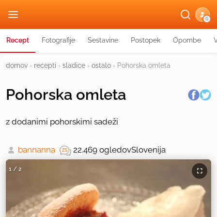
G
Recept
Fotografije
Sestavine
Postopek
Opombe
domov
›
recepti
›
sladice
›
ostalo
›
Pohorska omleta
Pohorska omleta
z dodanimi pohorskimi sadeži
bannanna
22.469 ogledov
Slovenija
1
/
2