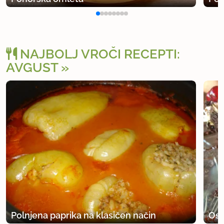
NAJBOLJ VROČI RECEPTI:
AVGUST
Polnjena paprika na klasičen način
Osv