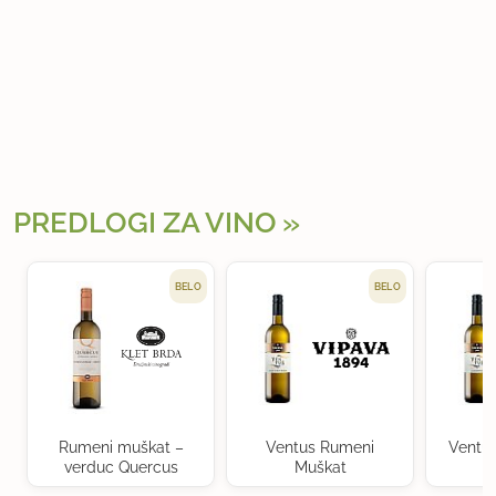
PREDLOGI ZA VINO
BELO
BELO
Rumeni muškat –
Ventus Rumeni
Ventu
verduc Quercus
Muškat