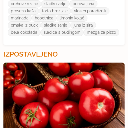
orehove rezine
sladko zelje
porova juha
prosena kaša
torta brez jajc
vlozen paradiznik
marinada
hobotnica
limonin kolać
omaka iz buck
sladke sanje
juha iz sira
bela cokolada
sladica s pudingom
mezga za pizzo
IZPOSTAVLJENO