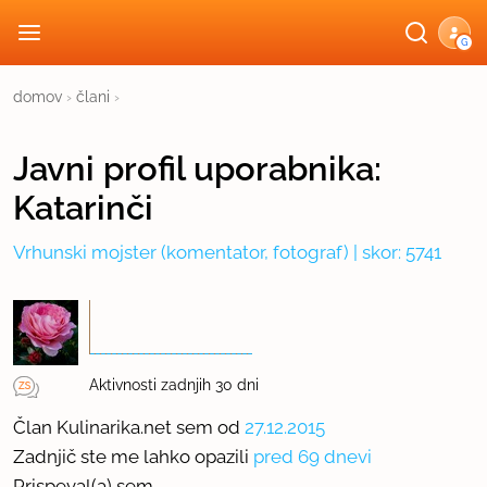
G
domov
›
člani
›
Javni profil
uporabnika:
Katarinči
Vrhunski mojster
(komentator, fotograf) | skor: 5741
Aktivnosti zadnjih 30 dni
Član Kulinarika.net sem od
27.12.2015
Zadnjič ste me lahko opazili
pred 69 dnevi
Prispeval(a) sem