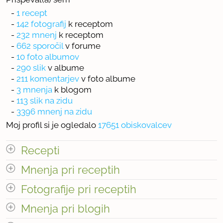
-
1 recept
-
142 fotografij
k receptom
-
232 mnenj
k receptom
-
662 sporočil
v forume
-
10 foto albumov
-
290 slik
v albume
-
211 komentarjev
v foto albume
-
3 mnenja
k blogom
-
113 slik na zidu
-
3396 mnenj na zidu
Moj profil si je ogledalo
17651 obiskovalcev
Recepti
Mnenja pri receptih
Število receptov: 1
odpri vse
Fotografije pri receptih
Mnenja pri blogih
« prejšnja
1
24
naslednja Â»
odpri vse