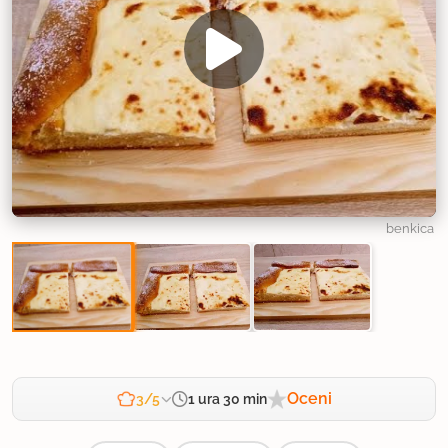
benkica
Oceni
1 ura 30 min
3/5
Zahtevnost