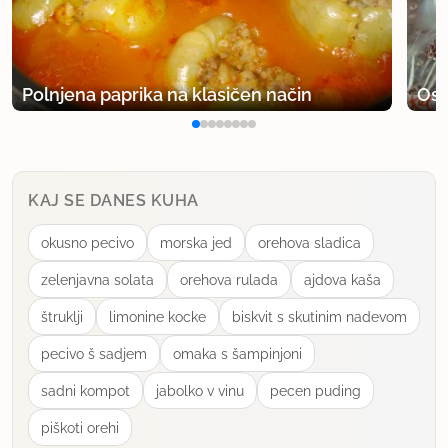
Polnjena paprika na klasičen način
Osv
KAJ SE DANES KUHA
okusno pecivo
morska jed
orehova sladica
zelenjavna solata
orehova rulada
ajdova kaša
štruklji
limonine kocke
biskvit s skutinim nadevom
pecivo š sadjem
omaka s šampinjoni
sadni kompot
jabolko v vinu
pecen puding
piškoti orehi