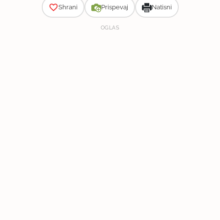
Shrani
Prispevaj
Natisni
OGLAS