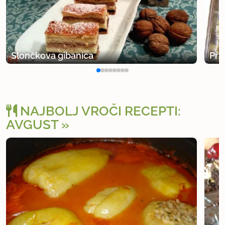
Slončkova gibanica
Pri
NAJBOLJ VROČI RECEPTI:
AVGUST