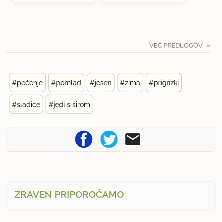
VEČ PREDLOGOV
#pečenje
#pomlad
#jesen
#zima
#prigrizki
#sladice
#jedi s sirom
ZRAVEN PRIPOROČAMO