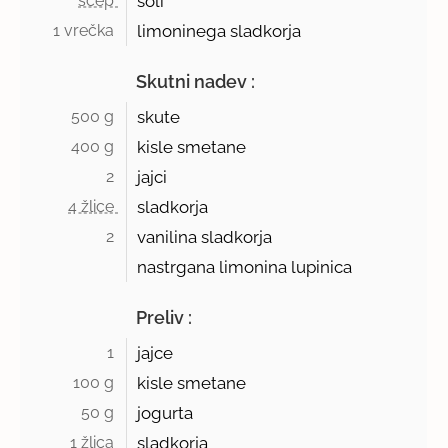
ščep 
soli
1 vrečka 
limoninega sladkorja
Skutni nadev :
500 g 
skute
400 g 
kisle smetane
2 
jajci
4 žlice 
sladkorja
2 
vanilina sladkorja
nastrgana limonina lupinica
Preliv :
1 
jajce
100 g 
kisle smetane
50 g 
jogurta
1 žlica 
sladkorja