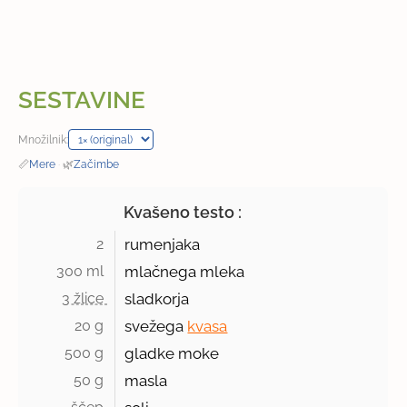
SESTAVINE
Množilnik:
📏
Mere
·
🌿
Začimbe
Kvašeno testo :
2 
rumenjaka
300 ml 
mlačnega mleka
3 žlice 
sladkorja
20 g 
svežega
kvasa
500 g 
gladke moke
50 g 
masla