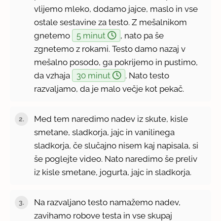
vlijemo mleko, dodamo jajce, maslo in vse
ostale sestavine za testo. Z mešalnikom
gnetemo
5 minut
, nato pa še
zgnetemo z rokami. Testo damo nazaj v
mešalno posodo, ga pokrijemo in pustimo,
da vzhaja
30 minut
. Nato testo
razvaljamo, da je malo večje kot pekač.
Med tem naredimo nadev iz skute, kisle
smetane, sladkorja, jajc in vanilinega
sladkorja, če slučajno nisem kaj napisala, si
še poglejte video. Nato naredimo še preliv
iz kisle smetane, jogurta, jajc in sladkorja.
Na razvaljano testo namažemo nadev,
zavihamo robove testa in vse skupaj