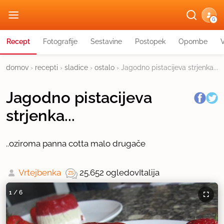
G
Recept
Fotografije
Sestavine
Postopek
Opombe
domov
›
recepti
›
sladice
›
ostalo
›
Jagodno pistacijeva strjenka...
Jagodno pistacijeva
strjenka...
..oziroma panna cotta malo drugače
Vrtejbenka
25.652 ogledov
Italija
1
/
6