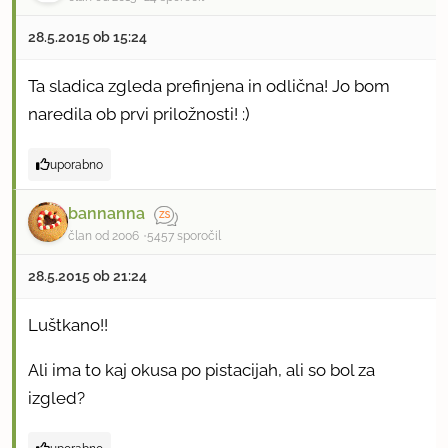
28.5.2015 ob 15:24
Ta sladica zgleda prefinjena in odlična! Jo bom
naredila ob prvi priložnosti! :)
uporabno
bannanna
član od 2006
5457 sporočil
28.5.2015 ob 21:24
Luštkano!!
Ali ima to kaj okusa po pistacijah, ali so bol za
izgled?