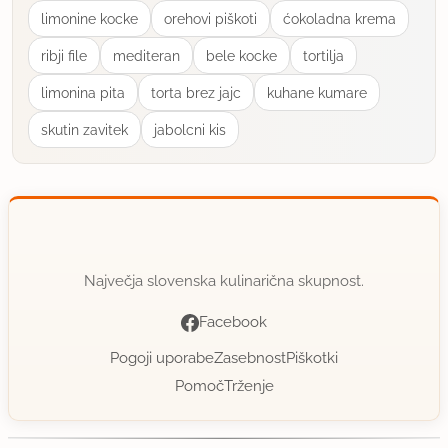
https://www.seeberger.de/product_info.php/info
limonine kocke
orehovi piškoti
ćokoladna krema
/p30_Gru
ribji file
mediteran
bele kocke
tortilja
uporabno
limonina pita
torta brez jajc
kuhane kumare
Vrtejbenka
skutin zavitek
jabolcni kis
član od 2011
4005 sporočil
29.5.2015 ob 10:21
Tako kot pravi Vesnuska..Bimedove dobiš v vsaki
malo bolje založeni trgovini...pri tem receptu sem
Največja slovenska kulinarična skupnost.
uporabila te iz spodnjega linka, kupila sem jih v
Facebook
trgovini z zdravo prehrano v Qlandiji v Novi Gorici.
Pogoji uporabe
Zasebnost
Piškotki
Ker vem, da ne dajo nekega izrazitega okusa, sem
Pomoč
Trženje
kupila tudi visoko koncetriran okus pistacija, toda
ko berem navodila..sem se premislila..piše