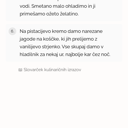
vodi. Smetano malo ohladimo in ji
primešamo ožeto želatino.
Na pistacijevo kremo damo narezane
jagode na koščke, ki jih prelijemo z
vanilijevo strjenko. Vse skupaj damo v
hladilnik za nekaj ur, najbolje kar čez noč.
📖
Slovarček kulinaričnih izrazov