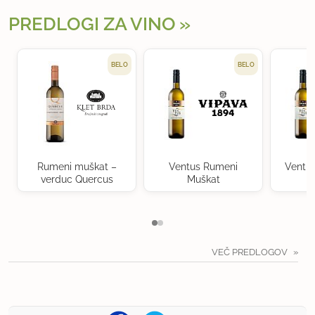
PREDLOGI ZA VINO
BELO
BELO
Rumeni muškat –
Ventus Rumeni
Ventu
verduc Quercus
Muškat
VEČ PREDLOGOV