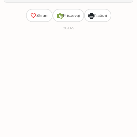
Zahtevnost
Shrani
Prispevaj
Natisni
OGLAS