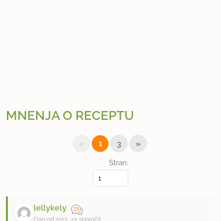
MNENJA O RECEPTU
«
»
1
3
Stran:
lellykely
član od 2013
24 sporočil