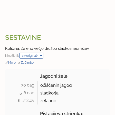
SESTAVINE
Količina: Za eno večjo družbo sladkosnednežev
Množilnik:
📏
Mere
·
🌿
Začimbe
Jagodni žele:
70 dag 
očiščenih jagod
5-8 dag 
sladkorja
6 lističev 
želatine
Pistacijeva strjenka: