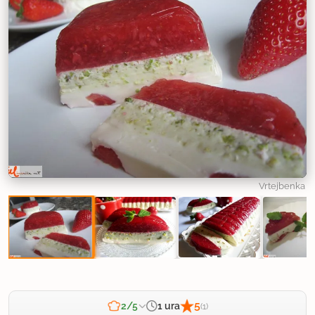
Vrtejbenka
5
1 ura
2/5
(1)