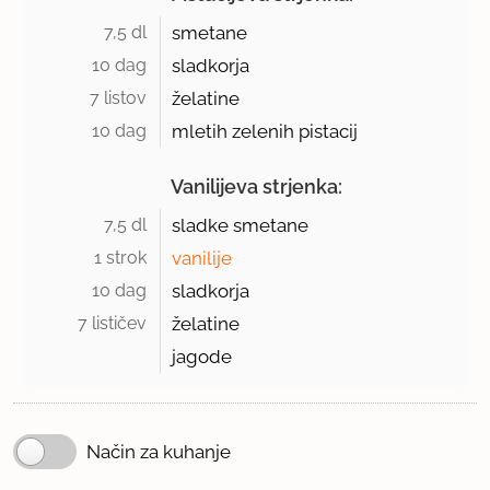
7,5 dl 
smetane
10 dag 
sladkorja
7 listov 
želatine
10 dag 
mletih zelenih pistacij
Vanilijeva strjenka:
7,5 dl 
sladke smetane
1 strok 
vanilije
10 dag 
sladkorja
7 lističev 
želatine
jagode
Način za kuhanje