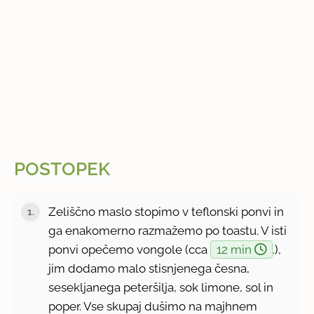
POSTOPEK
Zeliščno maslo stopimo v teflonski ponvi in
ga enakomerno razmažemo po toastu. V isti
ponvi opečemo vongole (cca
12 min
.),
jim dodamo malo stisnjenega česna,
sesekljanega peteršilja, sok limone, sol in
poper. Vse skupaj dušimo na majhnem