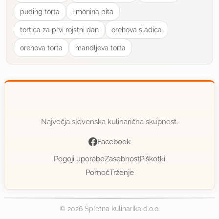
puding torta
limonina pita
tortica za prvi rojstni dan
orehova sladica
orehova torta
mandljeva torta
Največja slovenska kulinarična skupnost.
Facebook
Pogoji uporabe
Zasebnost
Piškotki
Pomoč
Trženje
© 2026 Spletna kulinarika d.o.o.