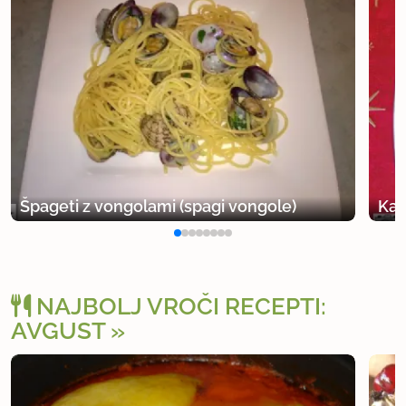
Špageti z vongolami (spagi vongole)
Kap
NAJBOLJ VROČI RECEPTI:
AVGUST