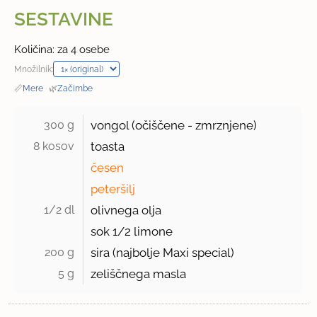
SESTAVINE
Količina: za 4 osebe
Množilnik:
📏
Mere
·
🌿
Začimbe
300 g 
vongol (očiščene - zmrznjene)
8 kosov 
toasta
česen
peteršilj
1/2 dl 
olivnega olja
sok 1/2 limone
200 g 
sira (najbolje Maxi special)
5 g 
zeliščnega masla