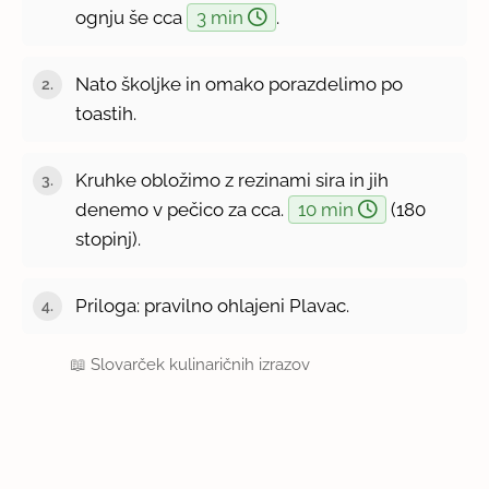
ognju še cca
3 min
.
Nato školjke in omako porazdelimo po
toastih.
Kruhke obložimo z rezinami sira in jih
denemo v pečico za cca.
10 min
(180
stopinj).
Priloga: pravilno ohlajeni Plavac.
📖
Slovarček kulinaričnih izrazov