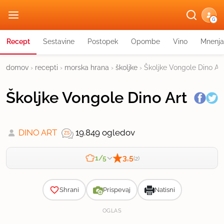
G
Recept
Sestavine
Postopek
Opombe
Vino
Mnenja
domov
›
recepti
›
morska hrana
›
školjke
›
Školjke Vongole Dino Art
Školjke Vongole Dino Art
DINO ART
19.849 ogledov
3,5
1/5
(2)
Zahtevnost
Shrani
Prispevaj
Natisni
OGLAS