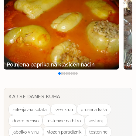
Polnjena paprika na klasičen način
Osv
KAJ SE DANES KUHA
zelenjavna solata
rzen kruh
prosena kaša
dobro pecivo
testenine na hitro
kostanji
jabolko v vinu
vlozen paradiznik
testenine