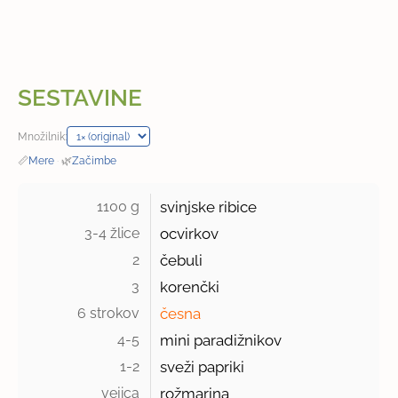
SESTAVINE
Množilnik:
📏
Mere
·
🌿
Začimbe
1100 g 
svinjske ribice
3-4 žlice 
ocvirkov
2 
čebuli
3 
korenčki
6 strokov 
česna
4-5 
mini paradižnikov
1-2 
sveži papriki
vejica 
rožmarina