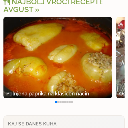
NAJBOLJ VROČI RECEPTI:
AVGUST
Polnjena paprika na klasičen način
Osv
KAJ SE DANES KUHA