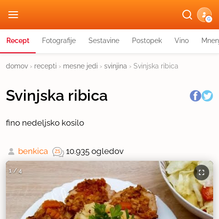
G
Recept
Fotografije
Sestavine
Postopek
Vino
Mnen
domov
›
recepti
›
mesne jedi
›
svinjina
›
Svinjska ribica
Svinjska ribica
fino nedeljsko kosilo
benkica
10.935 ogledov
1
/
4