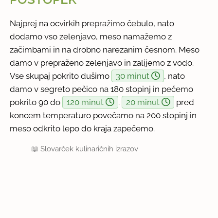
Najprej na ocvirkih prepražimo čebulo, nato
dodamo vso zelenjavo, meso namažemo z
začimbami in na drobno narezanim česnom. Meso
damo v prepraženo zelenjavo in zalijemo z vodo.
Vse skupaj pokrito dušimo
30 minut
, nato
damo v segreto pečico na 180 stopinj in pečemo
pokrito 90 do
120 minut
.
20 minut
pred
koncem temperaturo povečamo na 200 stopinj in
meso odkrito lepo do kraja zapečemo.
📖
Slovarček kulinaričnih izrazov