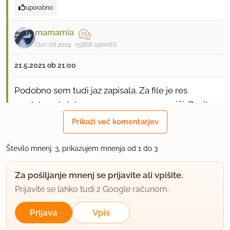
uporabno
mamamia
član od 2004
15868 sporočil
21.5.2021 ob 21:00
Podobno sem tudi jaz zapisala. Za file je res
predolga obdelava, meso se povsem uniči. Za ribo
- torej kare brez kosti - pa gre skozi, čeprav nisem
Prikaži več komentarjev
prepričana, da tokaj pridonese k sočnosti.
Število mnenj: 3, prikazujem mnenja od 1 do 3
uporabno
Za pošiljanje mnenj se prijavite ali vpišite.
hedonist
Prijavite se lahko tudi z Google računom.
član od 2008
5055 sporočil
Prijava
Vpis
22.5.2021 ob 15:18