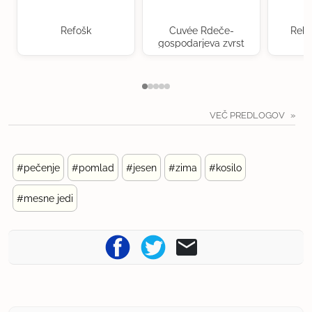
Refošk
Cuvée Rdeče-
Rebu
gospodarjeva zvrst
VEČ PREDLOGOV
#pečenje
#pomlad
#jesen
#zima
#kosilo
#mesne jedi