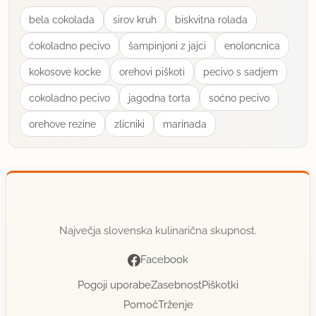
bela cokolada
sirov kruh
biskvitna rolada
ćokoladno pecivo
šampinjoni z jajci
enoloncnica
kokosove kocke
orehovi piškoti
pecivo s sadjem
cokoladno pecivo
jagodna torta
soćno pecivo
orehove rezine
zlicniki
marinada
Največja slovenska kulinarična skupnost.
Facebook
Pogoji uporabe
Zasebnost
Piškotki
Pomoč
Trženje