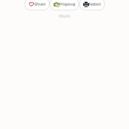
Shrani
Prispevaj
Natisni
OGLAS