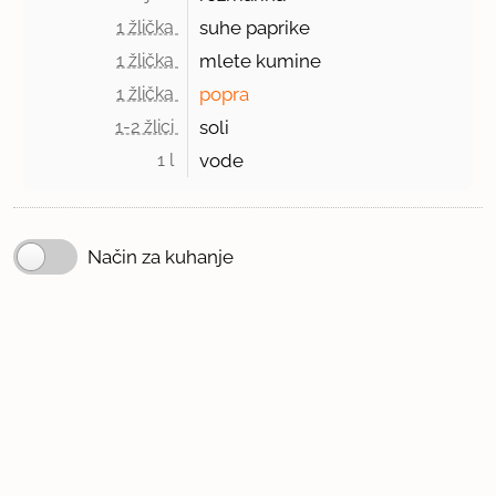
1 žlička 
suhe paprike
1 žlička 
mlete kumine
1 žlička 
popra
1-2 žlici 
soli
1 l 
vode
Način za kuhanje