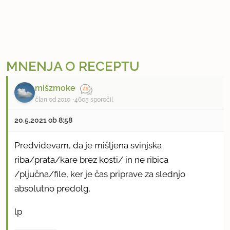
MNENJA O RECEPTU
mišzmoke
član od 2010
4605 sporočil
20.5.2021 ob 8:58
Predvidevam, da je mišljena svinjska
riba/prata/kare brez kosti/ in ne ribica
/pljučna/file, ker je čas priprave za slednjo
absolutno predolg.
lp