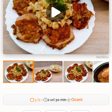
benkica
Oceni
2 uri 30 min
3/5
Zahtevnost