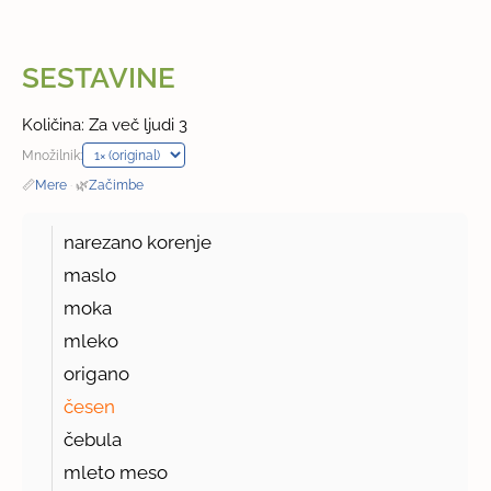
SESTAVINE
Količina: Za več ljudi 3
Množilnik:
📏
Mere
·
🌿
Začimbe
narezano korenje
maslo
moka
mleko
origano
česen
čebula
mleto meso