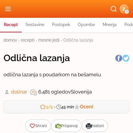
G
Recept
Sestavine
Postopek
Opombe
Mnenja
Podo
domov
›
recepti
›
mesne jedi
›
Odlična lazanja
Odlična lazanja
odlična lazanja s poudarkom na bešamelu
dolinar
6.481 ogledov
Slovenija
Oceni
45 min
3/5
Zahtevnost
Shrani
Prispevaj
Natisni