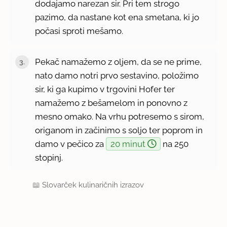
dodajamo narezan sir. Pri tem strogo
pazimo, da nastane kot ena smetana, ki jo
počasi sproti mešamo.
Pekač namažemo z oljem, da se ne prime,
nato damo notri prvo sestavino, položimo
sir, ki ga kupimo v trgovini Hofer ter
namažemo z bešamelom in ponovno z
mesno omako. Na vrhu potresemo s sirom,
origanom in začinimo s soljo ter poprom in
damo v pečico za
20 minut
na 250
stopinj.
📖
Slovarček kulinaričnih izrazov