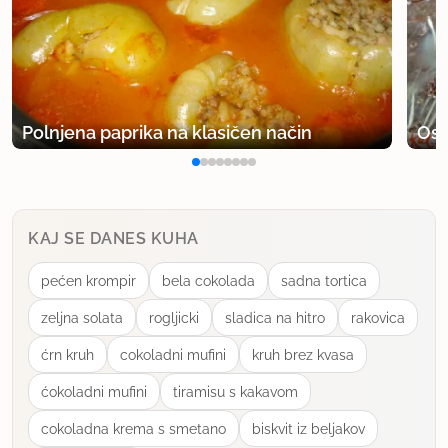
ursiii
član od 2011
543 sporočil
7.1.2012 ob 14:53
no, le zakaj, zato ker poteka nagradna igra, a ne
Polnjena paprika na klasičen način
Osv
veste :) in zato tudi tak briljanten recept, važno da
piše da je s hoferja.. Ali se motim :) ?
uporabno
KAJ SE DANES KUHA
pećen krompir
bela cokolada
sadna tortica
zeljna solata
rogljicki
sladica na hitro
rakovica
ćrn kruh
cokoladni mufini
kruh brez kvasa
ćokoladni mufini
tiramisu s kakavom
cokoladna krema s smetano
biskvit iz beljakov