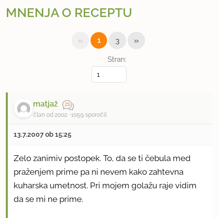
MNENJA O RECEPTU
«
»
1
3
Stran:
matjaž
član od 2002
1059 sporočil
13.7.2007 ob 15:25
Zelo zanimiv postopek. To, da se ti čebula med
praženjem prime pa ni nevem kako zahtevna
kuharska umetnost. Pri mojem golažu raje vidim
da se mi ne prime.