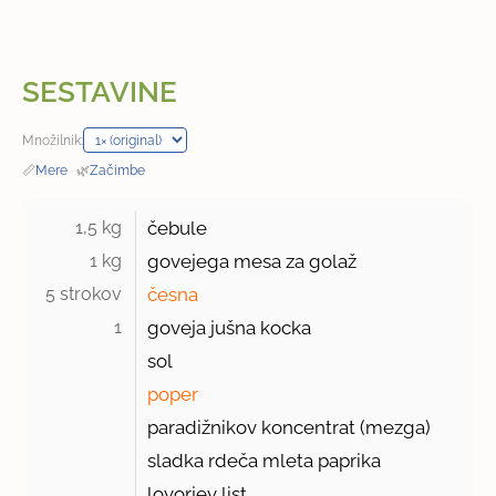
SESTAVINE
Množilnik:
📏
Mere
·
🌿
Začimbe
1,5 kg 
čebule
1 kg 
govejega mesa za golaž
5 strokov 
česna
1 
goveja jušna kocka
sol
poper
paradižnikov koncentrat (mezga)
sladka rdeča mleta paprika
lovorjev list