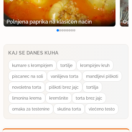
milf
član od 2009
2 sporočil
Polnjena paprika na klasičen način
Osv
16.9.2009 ob 23:40
jaz ga bom tako poskušal naredit v petek...cca. 30
KAJ SE DANES KUHA
ljudi. javim, kak je ratal :)
kumare s krompirjem
tortilje
krompirjev kruh
uporabno
piscanec na soli
vanilijeva torta
mandljevi piškoti
milf
novoletna torta
piškoti brez jajc
tortilja
član od 2009
2 sporočil
limonina krema
kremšnite
torta brez jajc
19.9.2009 ob 16:38
omaka za testenine
skutina torta
vlećeno testo
bil je odličen :)
uporabno