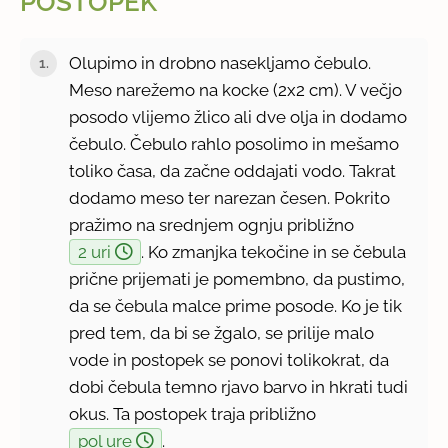
POSTOPEK
Olupimo in drobno nasekljamo čebulo.
Meso narežemo na kocke (2x2 cm). V večjo
posodo vlijemo žlico ali dve olja in dodamo
čebulo. Čebulo rahlo posolimo in mešamo
toliko časa, da začne oddajati vodo. Takrat
dodamo meso ter narezan česen. Pokrito
pražimo na srednjem ognju približno
2 uri
. Ko zmanjka tekočine in se čebula
prične prijemati je pomembno, da pustimo,
da se čebula malce prime posode. Ko je tik
pred tem, da bi se žgalo, se prilije malo
vode in postopek se ponovi tolikokrat, da
dobi čebula temno rjavo barvo in hkrati tudi
okus. Ta postopek traja približno
pol ure
.