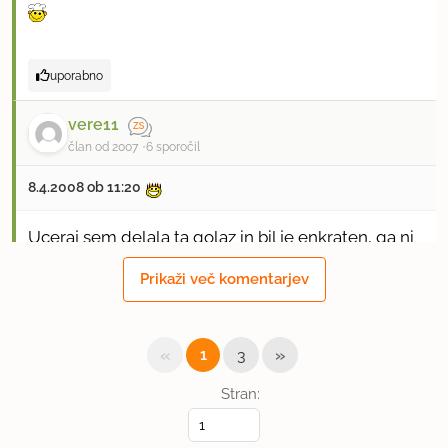
uporabno
vere11
član od 2007
6 sporočil
8.4.2008 ob 11:20
Uceraj sem delala ta golaz in bil je enkraten, ga ni
ostalo niti za vecerjo, tako hitro ga je zmanjkalo!
Prikaži več komentarjev
uporabno
«
»
1
3
calypso99
član od 2008
13 sporočil
Stran:
9.4.2008 ob 18:40