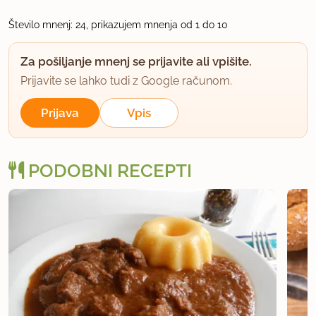
Matjaž ti si pa res faca:))))))))))
Število mnenj: 24, prikazujem mnenja od 1 do 10
uporabno
Za pošiljanje mnenj se prijavite ali vpišite.
Prijavite se lahko tudi z Google računom.
Lejla13
član od 2008
390 sporočil
Prijava
Vpis
10.4.2008 ob 12:22
PODOBNI RECEPTI
Enako kuham golaž tudi jaz. Veš Matjaž, zelo
moraš paziti, da se čebula ravno prav prime
(porjavi) in ne zažge.
uporabno
tlm0nai
član od 2008
1 sporočil