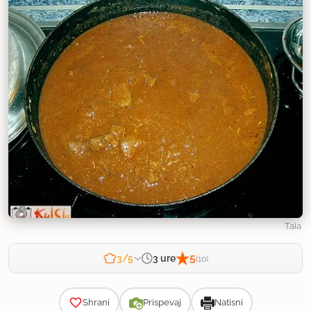
Taia
5
3 ure
3/5
(10)
Zahtevnost
Shrani
Prispevaj
Natisni