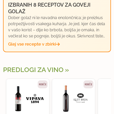
IZBRANIH 8 RECEPTOV ZA GOVEJI
GOLAŽ
Dober golaž ni le navadna enolončnica; je preizkus
potrpežljivosti vsakega kuharja. Je jed, kjer čas dela
v vašo korist – dlje ko brbota, boljša je omaka, in
večkrat ko se pogreje, boljši je okus. Skrivnost tiste…
Glej vse recepte v zbirki
PREDLOGI ZA VINO
RDEČE
RDEČE