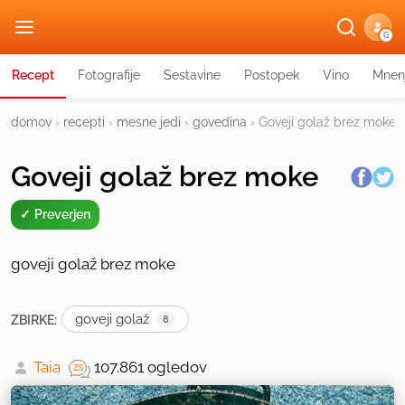
G
Recept
Fotografije
Sestavine
Postopek
Vino
Mnen
domov
›
recepti
›
mesne jedi
›
govedina
›
Goveji golaž brez moke
Goveji golaž brez moke
Preverjen
goveji golaž brez moke
goveji golaž
ZBIRKE:
8
Taia
107.861 ogledov