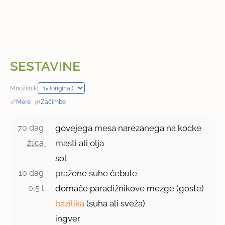
SESTAVINE
Množilnik:
📏
Mere
·
🌿
Začimbe
70 dag 
govejega mesa narezanega na kocke
žlica 
masti ali olja
sol
10 dag 
pražene suhe čebule
0,5 l 
domače paradižnikove mezge (goste)
bazilika
(suha ali sveža)
ingver