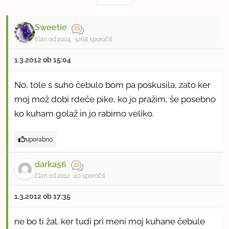
Sweetie
član od 2004
1268 sporočil
1.3.2012 ob 15:04
No, tole s suho čebulo bom pa poskusila, zato ker
moj mož dobi rdeče pike, ko jo pražim, še posebno
ko kuham golaž in jo rabimo veliko.
uporabno
darka56
član od 2012
40 sporočil
1.3.2012 ob 17:35
ne bo ti žal. ker tudi pri meni moj kuhane čebule