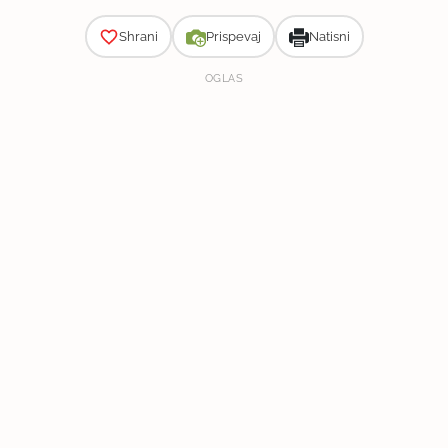
Shrani
Prispevaj
Natisni
OGLAS