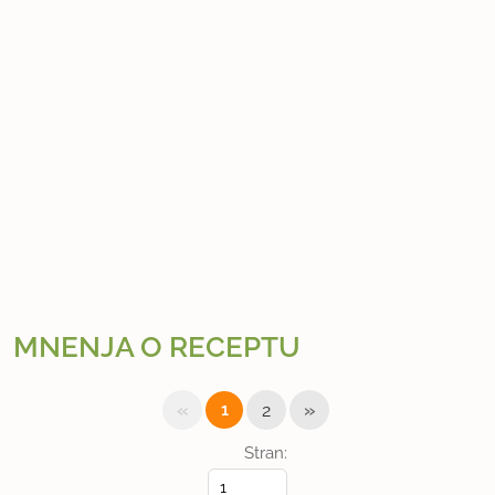
MNENJA O RECEPTU
«
»
1
2
Stran: