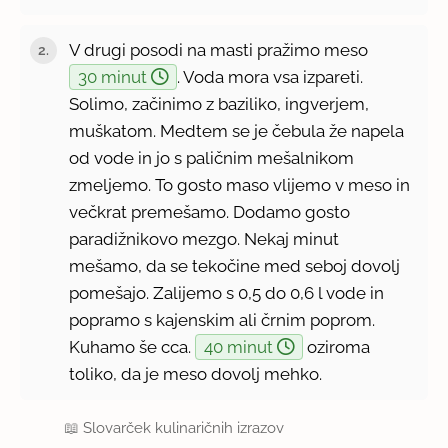
V drugi posodi na masti pražimo meso
30 minut
. Voda mora vsa izpareti.
Solimo, začinimo z baziliko, ingverjem,
muškatom. Medtem se je čebula že napela
od vode in jo s paličnim mešalnikom
zmeljemo. To gosto maso vlijemo v meso in
večkrat premešamo. Dodamo gosto
paradižnikovo mezgo. Nekaj minut
mešamo, da se tekočine med seboj dovolj
pomešajo. Zalijemo s 0,5 do 0,6 l vode in
popramo s kajenskim ali črnim poprom.
Kuhamo še cca.
40 minut
oziroma
toliko, da je meso dovolj mehko.
📖
Slovarček kulinaričnih izrazov