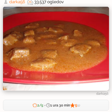
darka56
33.537 ogledov
darka56
5
1 ura 30 min
2/5
(1)
Zahtevnost