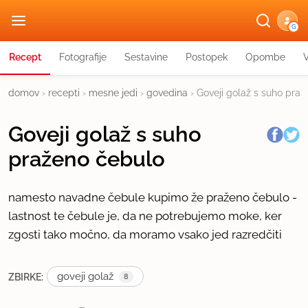
G
Recept
Fotografije
Sestavine
Postopek
Opombe
domov
›
recepti
›
mesne jedi
›
govedina
›
Goveji golaž s suho pra
Goveji golaž s suho
praženo čebulo
namesto navadne čebule kupimo že praženo čebulo -
lastnost te čebule je, da ne potrebujemo moke, ker
zgosti tako močno, da moramo vsako jed razredčiti
goveji golaž
ZBIRKE:
8