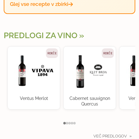
Glej vse recepte v zbirki
PREDLOGI ZA VINO
RDEČE
RDEČE
Ventus Merlot
Cabernet sauvignon
Vent
Quercus
S
VEČ PREDLOGOV