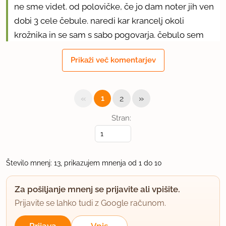
ne sme videt. od polovičke, če jo dam noter jih ven
dobi 3 cele čebule. naredi kar krancelj okoli
krožnika in se sam s sabo pogovarja. čebulo sem
pa nazadnje videla v sparu, pakirano po 1 kg majo
Prikaži več komentarjev
pa tud ponekod tud manjše paknge. cenovno je pa
v metroju najcenejša. mislim da 2kg okrog 10 evr.
«
»
1
2
uporabno
Stran:
jaša
član od 2008
1011 sporočil
1.3.2012 ob 21:24
Število mnenj: 13, prikazujem mnenja od 1 do 10
Praženo- gotovo čebulo uporabljam že vrsto let, z
Za pošiljanje mnenj se prijavite ali vpišite.
namenom, da stanovanje ne smrdi po čebuli in da
Prijavite se lahko tudi z Google računom.
ni potrebna uporaba olja. Nikakor pa se ne strinjam