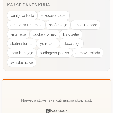
jaša
KAJ SE DANES KUHA
član od 2008
1011 sporočil
vanilijeva torta
kokosove kocke
1.3.2012 ob 22:39
omaka za testenine
rdeće zelje
lahko in dobro
Zakaj pa namočiš? Miksaš? Halo? Daj samo tako iz
kisla repa
bucke v omaki
kišlo zelje
vrečke pri kuhanju ali na začetku, sredi ali koncu, je
čisto vseeno. Pa zakaj 100 g? No ja, pač tak delaš,
skutina tortica
yo rolada
rdece zelje
ampak bi ti rada pomagala, da bi ti bilo bolj fensi
torta brez jajc
pudingovo pecivo
orehova rolada
priprava in kuhanje. Zakaj, čemu odvečno delo?
svinjska ribica
uporabno
darka56
član od 2012
40 sporočil
1.3.2012 ob 22:54
Največja slovenska kulinarična skupnost.
Facebook
saj poanta je v trem, da uporabljam čebulo na tak