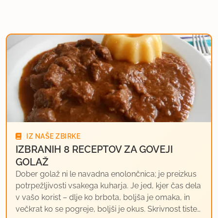
IZ NAŠE ZBIRKE
IZBRANIH 8 RECEPTOV ZA GOVEJI
GOLAŽ
Dober golaž ni le navadna enolončnica; je preizkus
potrpežljivosti vsakega kuharja. Je jed, kjer čas dela
v vašo korist – dlje ko brbota, boljša je omaka, in
večkrat ko se pogreje, boljši je okus. Skrivnost tiste…