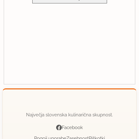
Največja slovenska kulinarična skupnost.
Facebook
Pogoji uporabe
Zasebnost
Piškotki