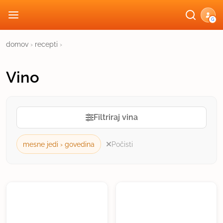
G
domov
›
recepti
›
Vino
Filtriraj vina
mesne jedi › govedina
Počisti