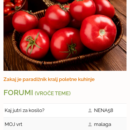
Zakaj je paradižnik kralj poletne kuhinje
FORUMI
(VROČE TEME)
Kaj jutri za kosilo?
NENA58
MOJ vrt
malaga