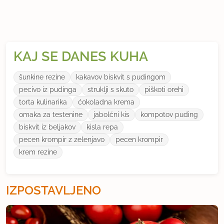
KAJ SE DANES KUHA
šunkine rezine
kakavov biskvit s pudingom
pecivo iz pudinga
struklji s skuto
piškoti orehi
torta kulinarika
ćokoladna krema
omaka za testenine
jabolćni kis
kompotov puding
biskvit iz beljakov
kisla repa
pecen krompir z zelenjavo
pecen krompir
krem rezine
IZPOSTAVLJENO