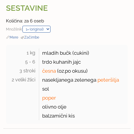
SESTAVINE
Količina: za 6 oseb
Množilnik:
📏
Mere
·
🌿
Začimbe
1 kg 
mladih bučk (cukini)
5 - 6 
trdo kuhanih jajc
3 stroki 
česna
(oz.po okusu)
2 veliki žlici 
nasekljanega zelenega
peteršilja
sol
poper
olivno olje
balzamični kis