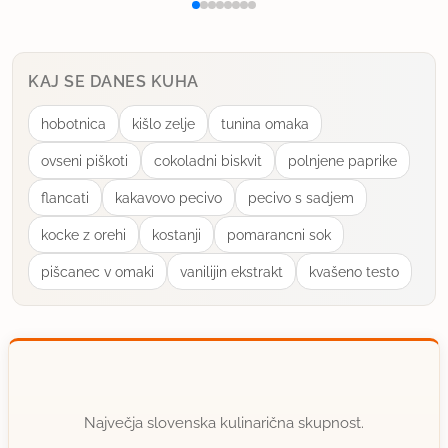
KAJ SE DANES KUHA
hobotnica
kišlo zelje
tunina omaka
ovseni piškoti
cokoladni biskvit
polnjene paprike
flancati
kakavovo pecivo
pecivo s sadjem
kocke z orehi
kostanji
pomarancni sok
pišcanec v omaki
vanilijin ekstrakt
kvašeno testo
Največja slovenska kulinarična skupnost.