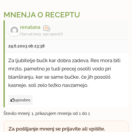
MNENJA O RECEPTU
renatana
član od 2003
250 sporočil
29.6.2003 ob 23:38
Za ljubitelje bučk kar dobra zadeva. Res mora biti
mrzlo, pametno je tudi precej osoliti vodo pri
blanširanju, ker se same bučke, če jih posoliš
kasneje, soli zelo težko navzamejo.
uporabno
Število mnenj: 1, prikazujem mnenja od 1 do 1
Za pošiljanje mnenj se prijavite ali vpišite.