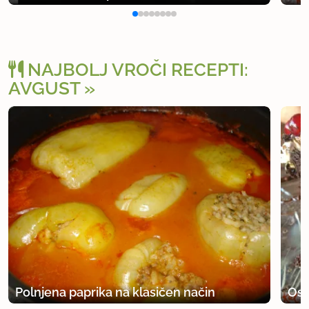
NAJBOLJ VROČI RECEPTI:
AVGUST
Polnjena paprika na klasičen način
Osv