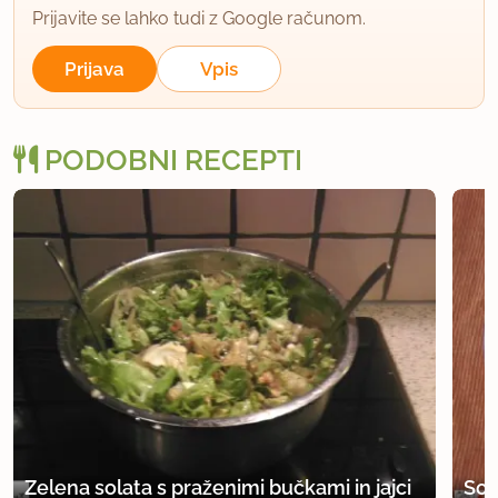
Prijavite se lahko tudi z Google računom.
Prijava
Vpis
PODOBNI RECEPTI
Zelena solata s praženimi bučkami in jajci
Sol