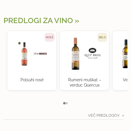
PREDLOGI ZA VINO
ROSÉ
BELO
Polsuhi rosé
Rumeni muškat –
Ven
verduc Quercus
VEČ PREDLOGOV