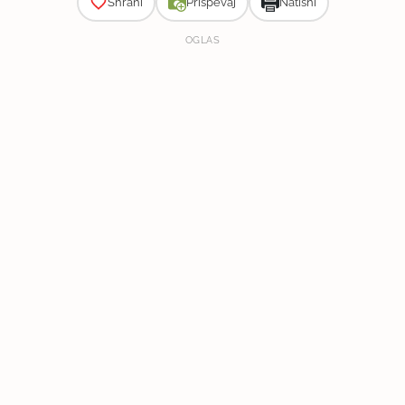
Shrani
Prispevaj
Natisni
OGLAS