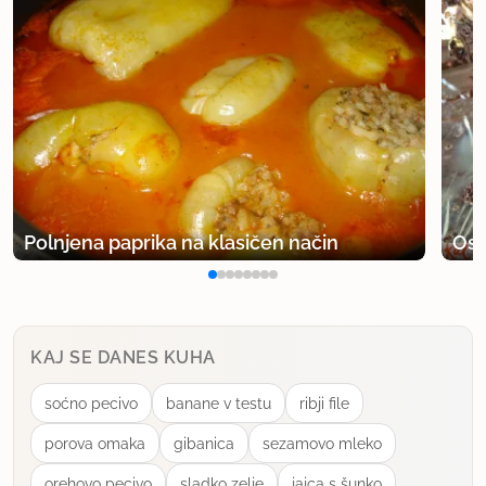
Polnjena paprika na klasičen način
Osv
KAJ SE DANES KUHA
soćno pecivo
banane v testu
ribji file
porova omaka
gibanica
sezamovo mleko
orehovo pecivo
sladko zelje
jajca s šunko