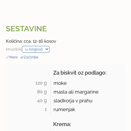
SESTAVINE
Količina: cca. 12-16 kosov
Množilnik:
📏
Mere
·
🌿
Začimbe
Za biskvit oz podlago:
120 g 
moke
80 g 
masla ali margarine
40 g 
sladkorja v prahu
1 
rumenjak
Krema: