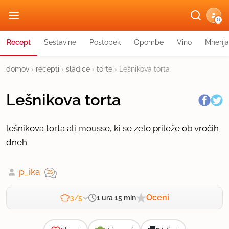
G
Recept
Sestavine
Postopek
Opombe
Vino
Mnenja
domov
›
recepti
›
sladice
›
torte
›
Lešnikova torta
Lešnikova torta
lešnikova torta ali mousse, ki se zelo prileže ob vročih
dneh
p_ika
Oceni
1 ura 15 min
3/5
Zahtevnost