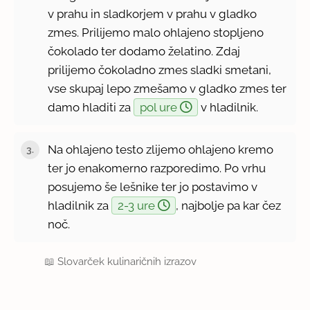
v prahu in sladkorjem v prahu v gladko
zmes. Prilijemo malo ohlajeno stopljeno
čokolado ter dodamo želatino. Zdaj
prilijemo čokoladno zmes sladki smetani,
vse skupaj lepo zmešamo v gladko zmes ter
damo hladiti za
pol ure
v hladilnik.
Na ohlajeno testo zlijemo ohlajeno kremo
ter jo enakomerno razporedimo. Po vrhu
posujemo še lešnike ter jo postavimo v
hladilnik za
2-3 ure
, najbolje pa kar čez
noč.
📖
Slovarček kulinaričnih izrazov