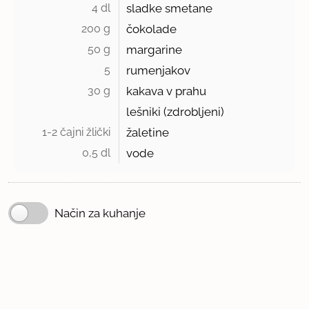
4 dl 
sladke smetane
200 g 
čokolade
50 g 
margarine
5 
rumenjakov
30 g 
kakava v prahu
lešniki (zdrobljeni)
1-2 čajni žlički 
žaletine
0,5 dl 
vode
Način za kuhanje