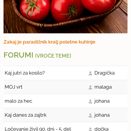
Zakaj je paradižnik kralj poletne kuhinje
FORUMI
(VROČE TEME)
Kaj jutri za kosilo?
Dragička
MOJ vrt
malaga
malo za hec
johana
Kaj danes za zajtrk
johana
Ločevanje živil 90. dni - 5. del
dočka