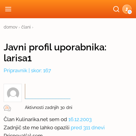
G
domov
›
člani
›
Javni profil
uporabnika:
larisa1
Pripravnik
| skor: 167
Aktivnosti zadnjih 30 dni
Član Kulinarika.net sem od
16.12.2003
Zadnjič ste me lahko opazili
pred 311 dnevi
Prispeval(a) sem