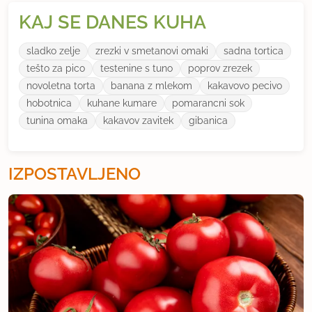
KAJ SE DANES KUHA
sladko zelje
zrezki v smetanovi omaki
sadna tortica
tešto za pico
testenine s tuno
poprov zrezek
novoletna torta
banana z mlekom
kakavovo pecivo
hobotnica
kuhane kumare
pomarancni sok
tunina omaka
kakavov zavitek
gibanica
IZPOSTAVLJENO