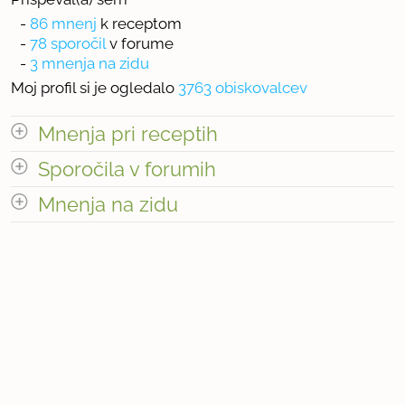
-
86 mnenj
k receptom
-
78 sporočil
v forume
-
3 mnenja na zidu
Moj profil si je ogledalo
3763 obiskovalcev
Mnenja pri receptih
odpri vse
Sporočila v forumih
odpri vse
Mnenja na zidu
« prejšnja
1
9
naslednja Â»
odpri vse
« prejšnja
1
8
naslednja Â»
Število mnenj pri receptih: 86
Število mnenj na zidu: 3
Število sporočil v forumih: 78