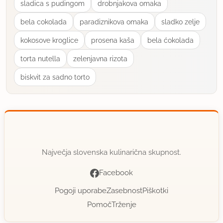
sladica s pudingom
drobnjakova omaka
bela cokolada
paradiznikova omaka
sladko zelje
kokosove kroglice
prosena kaša
bela ćokolada
torta nutella
zelenjavna rizota
biskvit za sadno torto
Največja slovenska kulinarična skupnost.
Facebook
Pogoji uporabe
Zasebnost
Piškotki
Pomoč
Trženje