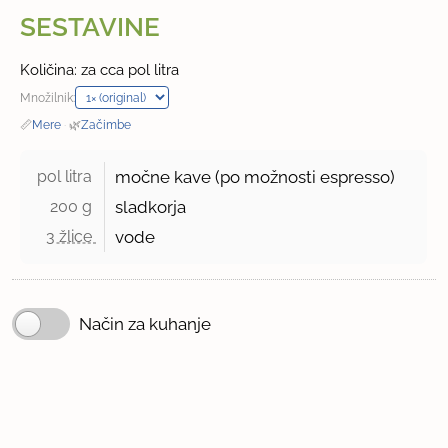
SESTAVINE
Količina: za cca pol litra
Množilnik:
📏
Mere
·
🌿
Začimbe
pol litra 
močne kave (po možnosti espresso)
200 g 
sladkorja
3 žlice 
vode
Način za kuhanje