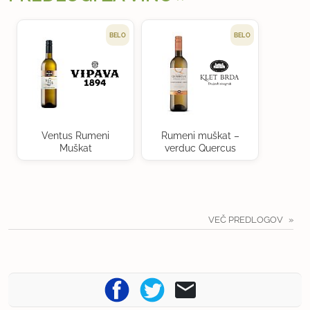
BELO
BELO
Ventus Rumeni
Rumeni muškat –
Muškat
verduc Quercus
VEČ PREDLOGOV