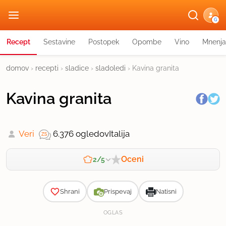
G
Recept
Sestavine
Postopek
Opombe
Vino
Mnenja
domov
›
recepti
›
sladice
›
sladoledi
›
Kavina granita
Kavina granita
Veri
6.376 ogledov
Italija
Oceni
2/5
Zahtevnost
Shrani
Prispevaj
Natisni
OGLAS