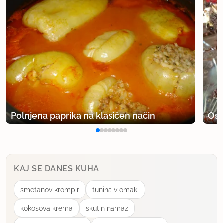
Polnjena paprika na klasičen način
Osv
KAJ SE DANES KUHA
smetanov krompir
tunina v omaki
kokosova krema
skutin namaz