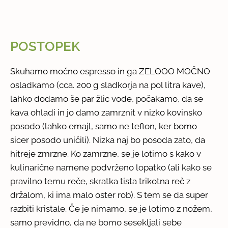
POSTOPEK
Skuhamo močno espresso in ga ZELOOO MOČNO
osladkamo (cca. 200 g sladkorja na pol litra kave),
lahko dodamo še par žlic vode, počakamo, da se
kava ohladi in jo damo zamrznit v nizko kovinsko
posodo (lahko emajl, samo ne teflon, ker bomo
sicer posodo uničili). Nizka naj bo posoda zato, da
hitreje zmrzne. Ko zamrzne, se je lotimo s kako v
kulinarične namene podvrženo lopatko (ali kako se
pravilno temu reče, skratka tista trikotna reč z
držalom, ki ima malo oster rob). S tem se da super
razbiti kristale. Če je nimamo, se je lotimo z nožem,
samo previdno, da ne bomo sesekljali sebe