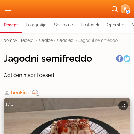
G
Recept
Fotografije
Sestavine
Postopek
Opombe
domov
›
recepti
›
sladice
›
sladoledi
›
Jagodni semifreddo
Jagodni semifreddo
Odličen hladni desert
benkica
1
/
4