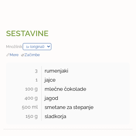
SESTAVINE
Množilnik:
📏
Mere
·
🌿
Začimbe
3 
rumenjaki
1 
jajce
100 g 
mlečne čokolade
400 g 
jagod
500 ml 
smetane za stepanje
150 g 
sladkorja