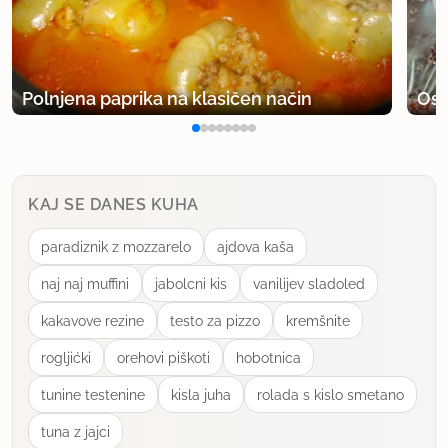
Polnjena paprika na klasičen način
Osv
KAJ SE DANES KUHA
paradiznik z mozzarelo
ajdova kaša
naj naj muffini
jabolcni kis
vanilijev sladoled
kakavove rezine
testo za pizzo
kremšnite
rogljićki
orehovi piškoti
hobotnica
tunine testenine
kisla juha
rolada s kislo smetano
tuna z jajci