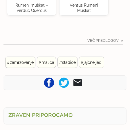
Rumeni muškat –
Ventus Rumeni
verduc Quercus
Muškat
VEČ PREDLOGOV
#zamrzovanje
#malica
#sladice
#jajčne jedi
ZRAVEN PRIPOROČAMO