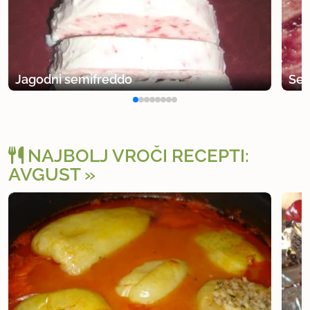
Jagodni semifreddo
Sem
NAJBOLJ VROČI RECEPTI:
AVGUST