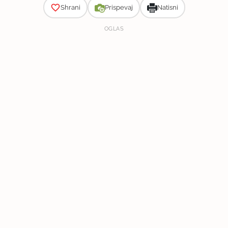
Shrani
Prispevaj
Natisni
OGLAS