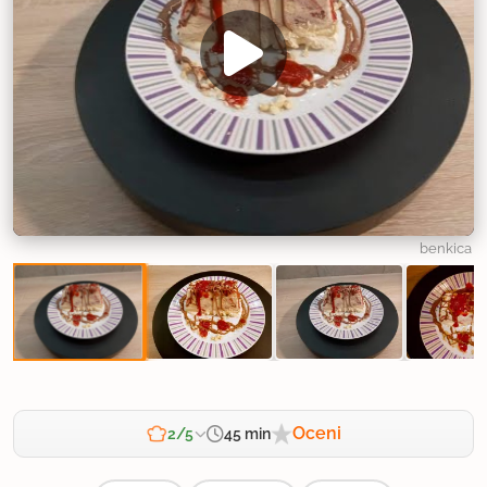
benkica
Oceni
45 min
2/5
Zahtevnost