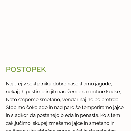
POSTOPEK
Najprej v sekljalniku dobro nasekljamo jagode,
nekaj jih pustimo in jih narežemo na drobne kocke,
Nato stepemo smetano, vendar naj ne bo pretrda,
Stopimo čokolado in nad paro še temperiramo jajce
in sladkor, da postanejo bleda in penasta. Ko s tem
zaključimo, skupaj zmešamo jajce in smetano in
nalijemo v že obložen model s folijo do polovice,