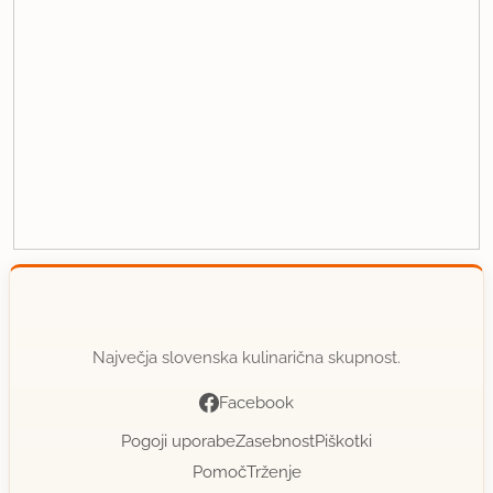
Največja slovenska kulinarična skupnost.
Facebook
Pogoji uporabe
Zasebnost
Piškotki
Pomoč
Trženje