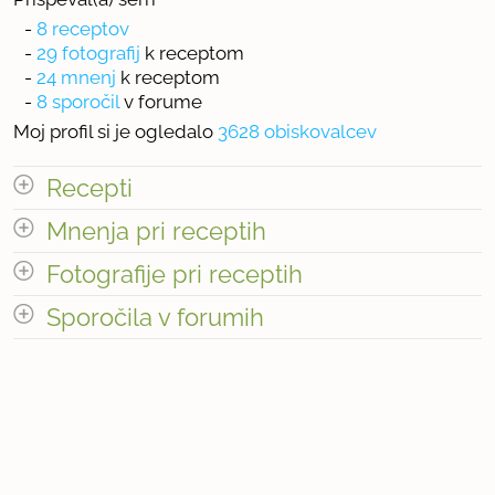
-
8 receptov
-
29 fotografij
k receptom
-
24 mnenj
k receptom
-
8 sporočil
v forume
Moj profil si je ogledalo
3628 obiskovalcev
Recepti
Mnenja pri receptih
Število receptov: 8
odpri vse
Fotografije pri receptih
Sporočila v forumih
« prejšnja
1
3
naslednja Â»
odpri vse
« prejšnja
1
8
naslednja Â»
Število sporočil v forumih: 8
Število mnenj pri receptih: 24
Število fotografij pri receptih: 29