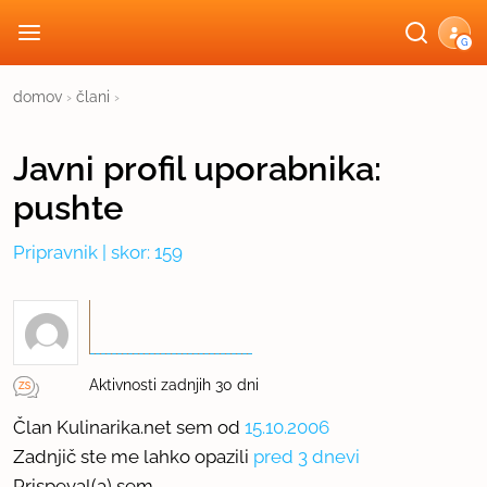
G
domov
›
člani
›
Javni profil
uporabnika:
pushte
Pripravnik
| skor: 159
Aktivnosti zadnjih 30 dni
Član Kulinarika.net sem od
15.10.2006
Zadnjič ste me lahko opazili
pred 3 dnevi
Prispeval(a) sem