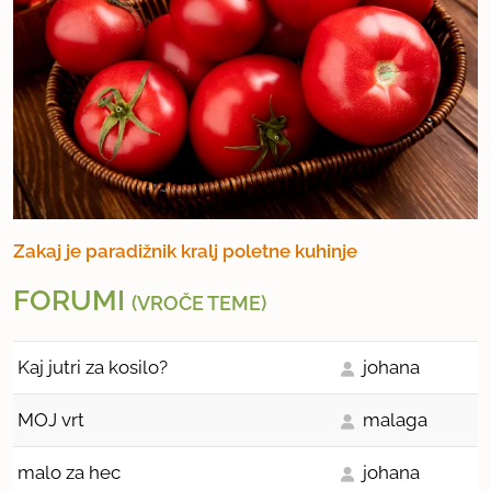
Zakaj je paradižnik kralj poletne kuhinje
FORUMI
(VROČE TEME)
Kaj jutri za kosilo?
johana
MOJ vrt
malaga
malo za hec
johana