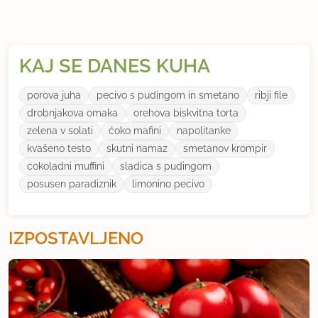
KAJ SE DANES KUHA
porova juha
pecivo s pudingom in smetano
ribji file
drobnjakova omaka
orehova biskvitna torta
zelena v solati
ćoko mafini
napolitanke
kvašeno testo
skutni namaz
smetanov krompir
cokoladni muffini
sladica s pudingom
posusen paradiznik
limonino pecivo
IZPOSTAVLJENO