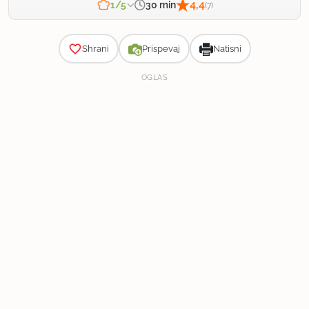
4,4
30 min
1/5
(7)
Zahtevnost
Shrani
Prispevaj
Natisni
OGLAS