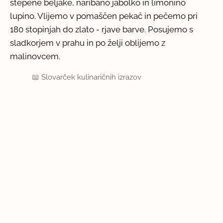
stepene beljake, naribano jabolko in limonino
lupino. Vlijemo v pomaščen pekač in pečemo pri
180 stopinjah do zlato - rjave barve. Posujemo s
sladkorjem v prahu in po želji oblijemo z
malinovcem.
📖
Slovarček kulinaričnih izrazov