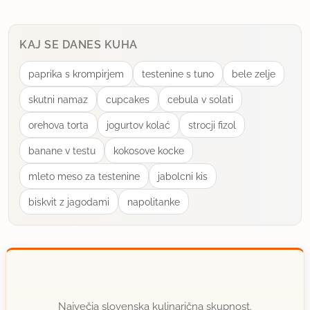
približno en in pol do dva beljaka, da jih kasneje
stepem v sneg za na vrh narastka - in dodam
marmelado. Preostale beljake stepem v sneg in jih
KAJ SE DANES KUHA
narahlo umešam v zmes riža, rumenjakov in skute.
paprika s krompirjem
testenine s tuno
bele zelje
uporabno
skutni namaz
cupcakes
cebula v solati
orehova torta
jogurtov kolać
strocji fizol
rimljanka
član od 2005
17907 sporočil
banane v testu
kokosove kocke
13.2.2007 ob 7:32
mleto meso za testenine
jabolcni kis
biskvit z jagodami
napolitanke
Habibi, saj ne naraste kaj posebej. Speče se, pa
rahel ostane, kar je posledica beljakovega snega.
uporabno
SladkeSanje
Največja slovenska kulinarična skupnost.