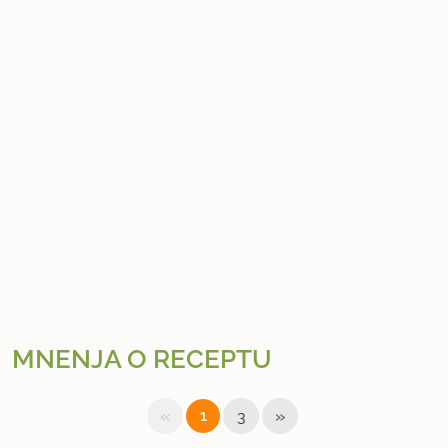
MNENJA O RECEPTU
«
»
1
3