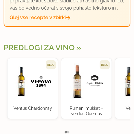
pripravljate kot sladko sladico ali nasitno glavno jed,
vas bo vedno očaral s svojo puhasto teksturo in…
Glej vse recepte v zbirki
PREDLOGI ZA VINO
BELO
BELO
Ventus Chardonnay
Rumeni muškat –
Ven
verduc Quercus