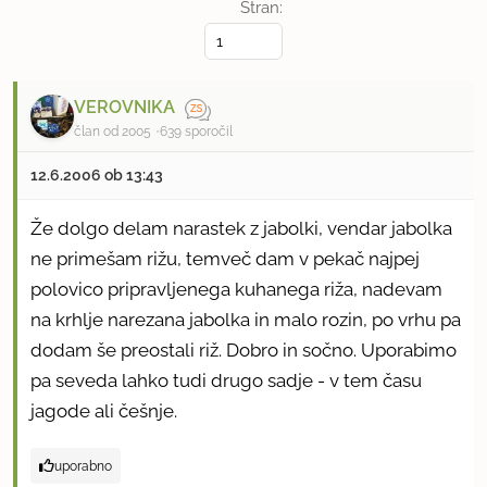
Stran:
VEROVNIKA
član od 2005
639 sporočil
12.6.2006 ob 13:43
Že dolgo delam narastek z jabolki, vendar jabolka
ne primešam rižu, temveč dam v pekač najpej
polovico pripravljenega kuhanega riža, nadevam
na krhlje narezana jabolka in malo rozin, po vrhu pa
dodam še preostali riž. Dobro in sočno. Uporabimo
pa seveda lahko tudi drugo sadje - v tem času
jagode ali češnje.
uporabno