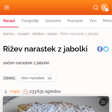
G
Recept
Fotografije
Sestavine
Postopek
Vino
Mnen
domov
›
recepti
›
sladice
›
ostalo
›
Rižev narastek z jabolki
Rižev narastek z jabolki
sočen narastek z jabolki
rižev narastek
ZBIRKE:
14
majdi
233.631 ogledov
1
/
10