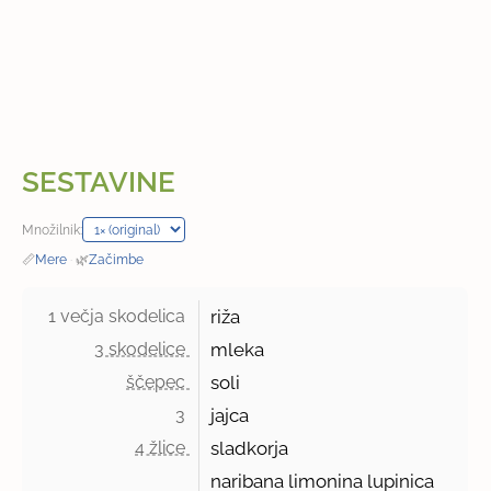
SESTAVINE
Množilnik:
📏
Mere
·
🌿
Začimbe
1 večja skodelica 
riža
3 skodelice 
mleka
ščepec 
soli
3 
jajca
4 žlice 
sladkorja
naribana limonina lupinica