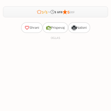
5
1 ura
3/5
(20)
Zahtevnost
Shrani
Prispevaj
Natisni
OGLAS