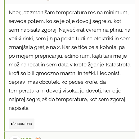
Naor, jaz zmanjšam temperaturo res na minimum,
seveda potem, ko se je olje dovolj segrelo, kot
sem napisala zgoraj. Največkrat cvrem na plinu, na
veliki rinki, sem jih pa pekla tudi na elektriki in sem
zmanjšala gretje na 2. Kar se tiče pa alkohola, pa
po mojem prepričanju, edino rum, kajti lani me je
mož nahecal in sem dala v krofe žganje-katastrofa,
krofi so bili grooozno mastni in težki. Hedonist,
čeprav imaš občutek, ko pečeš krofe, da
temperatura ni dovolj visoka, je dovolj, ker olje
najprej segreješ do temperature, kot sem zgoraj
napisala.
uporabno
naor