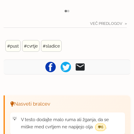
VEČ PREDLOGOV
#pust
#cvrtje
#sladice
Nasveti bralcev
V testo dodajte malo ruma ali žganja, da se
miške med cvrtjem ne napijejo olja
.
6