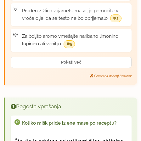
Preden z žlico zajamete maso, jo pomočite v
vroče olje, da se testo ne bo oprijemalo
.
2
Za boljšo aromo vmešajte naribano limonino
lupinico ali vanilijo
.
5
Pokaži več
Povzetek mnenj bralcev
Pogosta vprašanja
Koliko mišk pride iz ene mase po receptu?