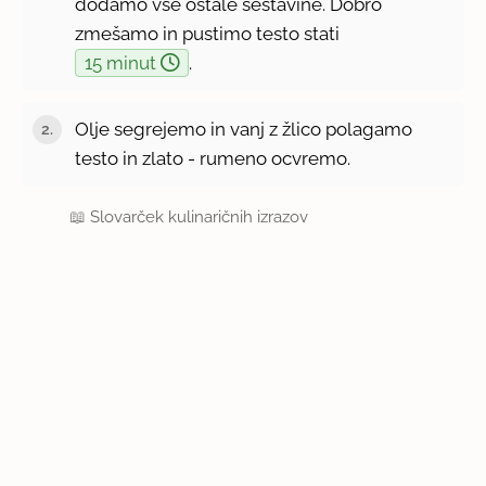
dodamo vse ostale sestavine. Dobro
zmešamo in pustimo testo stati
15 minut
.
Olje segrejemo in vanj z žlico polagamo
testo in zlato - rumeno ocvremo.
📖
Slovarček kulinaričnih izrazov