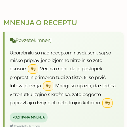
MNENJA O RECEPTU
Povzetek mnenj
Uporabniki so nad receptom navdušeni, saj so
miške pripravljene izjemno hitro in so zelo
okusne
. Večina meni, da je postopek
3
preprost in primeren tudi za tiste, ki se prvič
lotevajo cvrtja
. Mnogi so opazili, da sladica
3
v trenutku izgine s krožnika, zato pogosto
pripravljajo dvojno ali celo trojno količino
.
3
POZITIVNA MNENJA
Povzetek 68 mnenj