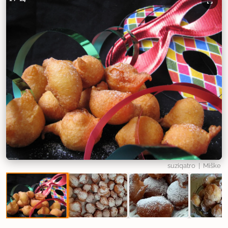
suziqatro
| Miške