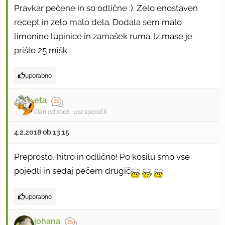
Pravkar pečene in so odlične :). Zelo enostaven
recept in zelo malo dela. Dodala sem malo
limonine lupinice in zamašek ruma. Iz mase je
prišlo 25 mišk
uporabno
eta
član od 2008
412 sporočil
4.2.2018 ob 13:15
Preprosto, hitro in odlično! Po kosilu smo vse
pojedli in sedaj pečem drugič
uporabno
johana