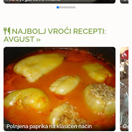
NAJBOLJ VROČI RECEPTI:
AVGUST
Polnjena paprika na klasičen način
Osv