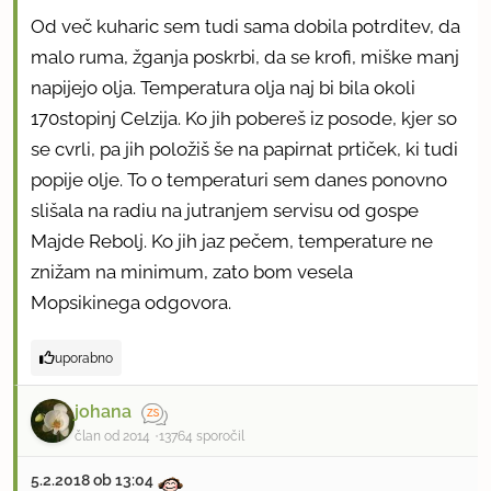
Od več kuharic sem tudi sama dobila potrditev, da
malo ruma, žganja poskrbi, da se krofi, miške manj
napijejo olja. Temperatura olja naj bi bila okoli
170stopinj Celzija. Ko jih pobereš iz posode, kjer so
se cvrli, pa jih položiš še na papirnat prtiček, ki tudi
popije olje. To o temperaturi sem danes ponovno
slišala na radiu na jutranjem servisu od gospe
Majde Rebolj. Ko jih jaz pečem, temperature ne
znižam na minimum, zato bom vesela
Mopsikinega odgovora.
uporabno
johana
član od 2014
13764 sporočil
5.2.2018 ob 13:04