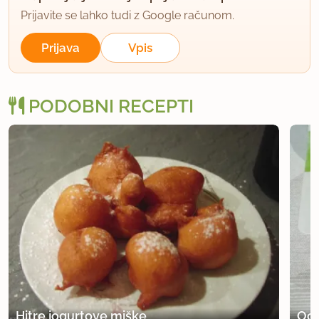
Prijavite se lahko tudi z Google računom.
Prijava
Vpis
PODOBNI RECEPTI
Hitre jogurtove miške
Ocv