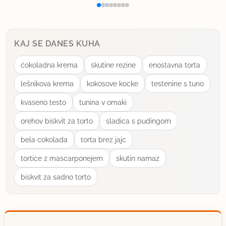
KAJ SE DANES KUHA
ćokoladna krema
skutine rezine
enostavna torta
lešnikova krema
kokosove kocke
testenine s tuno
kvaseno testo
tunina v omaki
orehov biskvit za torto
sladica s pudingom
bela cokolada
torta brez jajc
tortice z mascarponejem
skutin namaz
biskvit za sadno torto