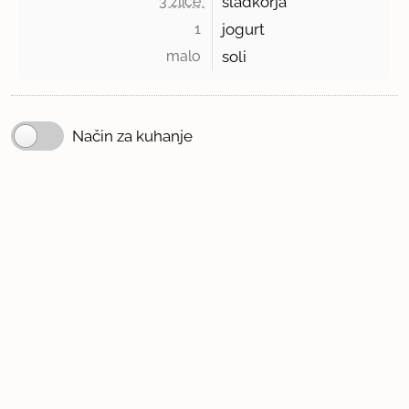
3 žlice 
sladkorja
1 
jogurt
malo 
soli
Način za kuhanje