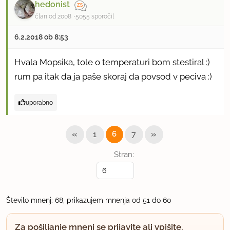
hedonist
član od 2008
5055 sporočil
6.2.2018 ob 8:53
Hvala Mopsika, tole o temperaturi bom stestiral :)
rum pa itak da ja paše skoraj da povsod v peciva :)
uporabno
«
»
1
6
7
Stran:
Število mnenj: 68, prikazujem mnenja od 51 do 60
Za pošiljanje mnenj se prijavite ali vpišite.