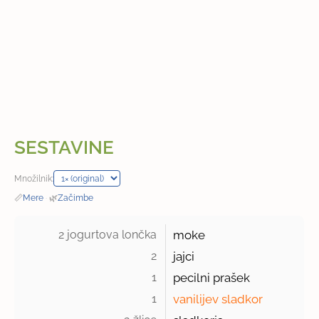
SESTAVINE
Množilnik:
📏
Mere
·
🌿
Začimbe
2 jogurtova lončka 
moke
2 
jajci
1 
pecilni prašek
1 
vanilijev sladkor