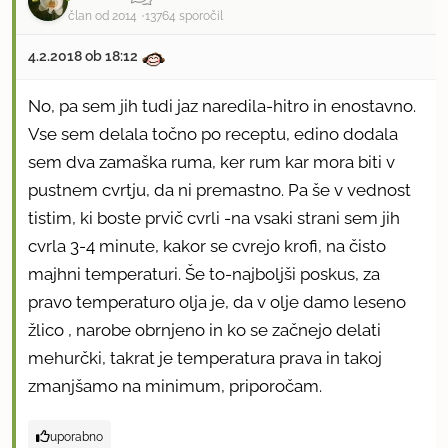
član od 2014
13764 sporočil
4.2.2018 ob 18:12
No, pa sem jih tudi jaz naredila-hitro in enostavno.
Vse sem delala točno po receptu, edino dodala
sem dva zamaška ruma, ker rum kar mora biti v
pustnem cvrtju, da ni premastno. Pa še v vednost
tistim, ki boste prvič cvrli -na vsaki strani sem jih
cvrla 3-4 minute, kakor se cvrejo krofi, na čisto
majhni temperaturi. Še to-najboljši poskus, za
pravo temperaturo olja je, da v olje damo leseno
žlico , narobe obrnjeno in ko se začnejo delati
mehurčki, takrat je temperatura prava in takoj
zmanjšamo na minimum, priporočam.
uporabno