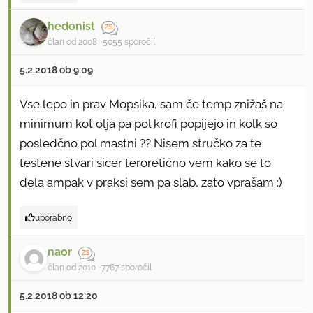
hedonist
član od 2008
5055 sporočil
5.2.2018 ob 9:09
Vse lepo in prav Mopsika, sam če temp znižaš na
minimum kot olja pa pol krofi popijejo in kolk so
posledčno pol mastni ?? Nisem stručko za te
testene stvari sicer teroretično vem kako se to
dela ampak v praksi sem pa slab, zato vprašam :)
uporabno
naor
član od 2010
7767 sporočil
5.2.2018 ob 12:20