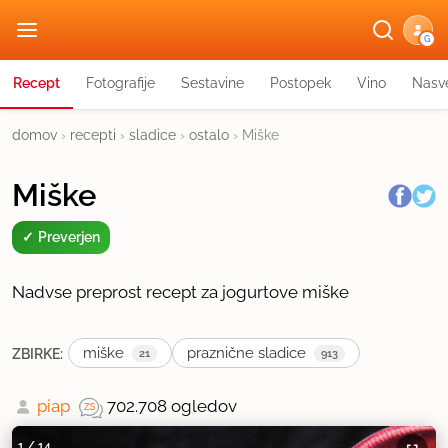
G
Recept
Fotografije
Sestavine
Postopek
Vino
Nasve
domov
›
recepti
›
sladice
›
ostalo
›
Miške
Miške
Preverjen
Nadvse preprost recept za jogurtove miške
miške
praznične sladice
ZBIRKE:
21
913
piap
702.708 ogledov
1
/
14