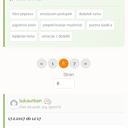
hitra priprava
enostaven postopek
dodatek ruma
jogurtovo testo
preprečevanje mastnosti
pustna sladica
lepljenje testa
variacije z dodatki
«
»
1
6
7
Stran:
lukaurban
član od 2006
104 sporočil
17.2.2017 ob 12:17