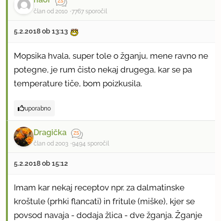
član od 2010
7767 sporočil
5.2.2018 ob 13:13
Mopsika hvala, super tole o žganju, mene ravno ne
potegne, je rum čisto nekaj drugega, kar se pa
temperature tiče, bom poizkusila.
uporabno
Dragička
član od 2003
9494 sporočil
5.2.2018 ob 15:12
Imam kar nekaj receptov npr. za dalmatinske
kroštule (prhki flancati) in fritule (miške), kjer se
povsod navaja - dodaja žlica - dve žganja. Žganje