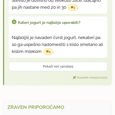
Število je odvisno od velikosti žlice, običajno
pa jih nastane med 20 in 30
.
3
Kateri jogurt je najbolje uporabiti?
Najboljši je navaden čvrst jogurt, nekateri pa
so ga uspešno nadomestili s kislo smetano ali
kislim mlekom
.
4
Pokaži več vprašanj
Povzetek mnenj bralcev
ZRAVEN PRIPOROČAMO