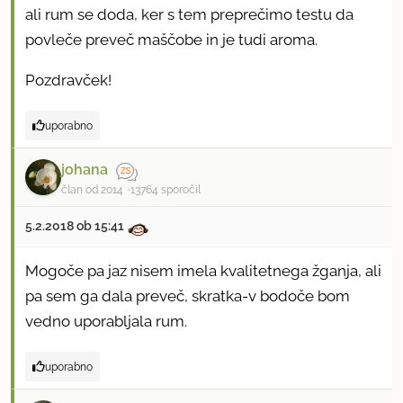
ali rum se doda, ker s tem preprečimo testu da
povleče preveč maščobe in je tudi aroma.
Pozdravček!
uporabno
johana
član od 2014
13764 sporočil
5.2.2018 ob 15:41
Mogoče pa jaz nisem imela kvalitetnega žganja, ali
pa sem ga dala preveč, skratka-v bodoče bom
vedno uporabljala rum.
uporabno