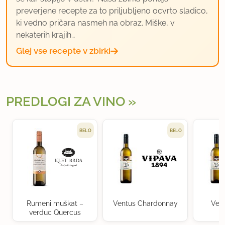
preverjene recepte za to priljubljeno ocvrto sladico,
ki vedno pričara nasmeh na obraz. Miške, v
nekaterih krajih…
Glej vse recepte v zbirki
PREDLOGI ZA VINO
BELO
BELO
Rumeni muškat –
Ventus Chardonnay
Ven
verduc Quercus