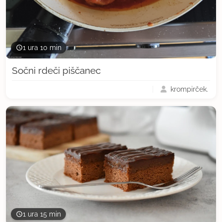
1 ura 10 min
Sočni rdeči piščanec
krompirček.
1 ura 15 min