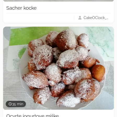
Sacher kocke
CakeOClock_Urška
35 min
Ocvrte jogurtove miške