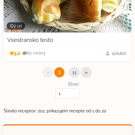
2 uri
Vsestransko testo
5,0
golubić
80 mnenj
«
…
»
1
11
Stran:
Število receptov: 202, prikazujem recepte od 1 do 20