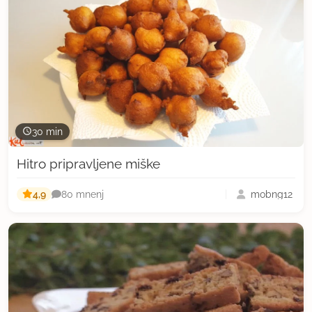
30 min
Hitro pripravljene miške
4,9
mobng12
80 mnenj