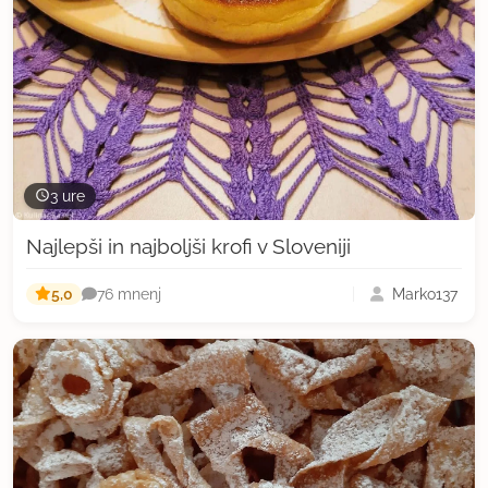
3 ure
Najlepši in najboljši krofi v Sloveniji
5,0
Marko137
76 mnenj