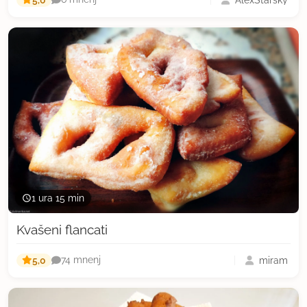
1 ura 15 min
Kvašeni flancati
5,0
miram
74 mnenj