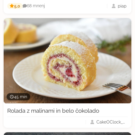
5,0
piap
68 mnenj
45 min
Rolada z malinami in belo čokolado
CakeOClock_Urška