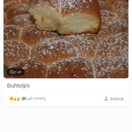
2 uri
Buhteljni
4,9
anazus
148 mnenj