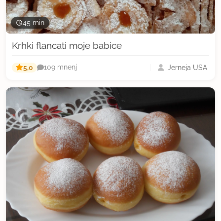
45 min
Krhki flancati moje babice
5,0
Jerneja USA
109 mnenj