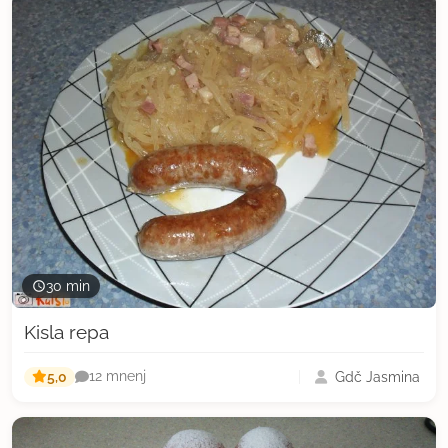
30 min
Kisla repa
5,0
Gdč Jasmina
12 mnenj