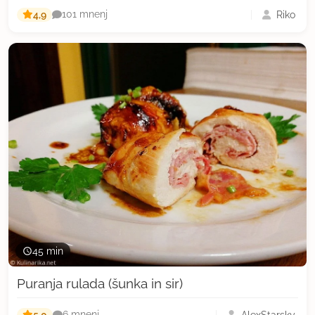
4,9
Riko
101 mnenj
45 min
Puranja rulada (šunka in sir)
5,0
AlexStarsky
6 mnenj