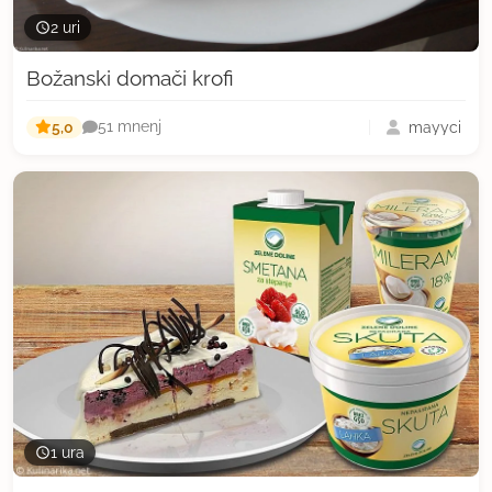
2 uri
Božanski domači krofi
5,0
mayyci
51 mnenj
1 ura