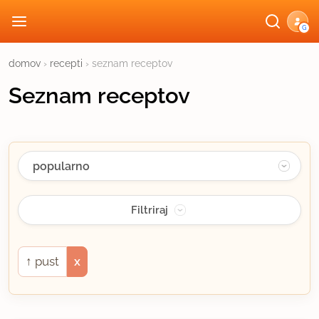
G
domov
›
recepti
› seznam receptov
Seznam receptov
↑
pust
x