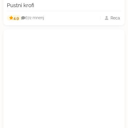
Pustni krofi
4,9
Reca
672 mnenj