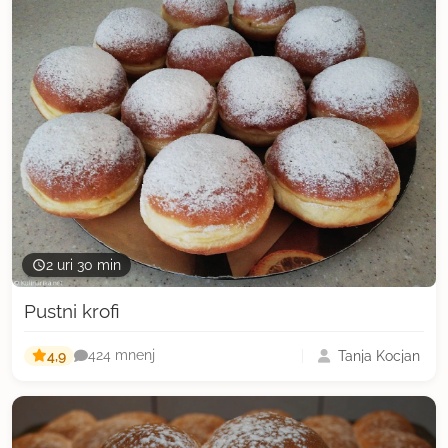
2 uri 30 min
Pustni krofi
4,9
Tanja Kocjan
424 mnenj