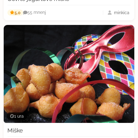
5,0
minkica
55 mnenj
1 ura
Miške