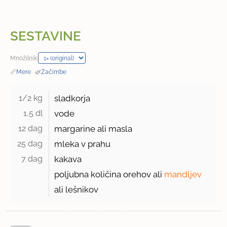
SESTAVINE
Množilnik:
📏
Mere
·
🌿
Začimbe
1/2 kg 
sladkorja
1,5 dl 
vode
12 dag 
margarine ali masla
25 dag 
mleka v prahu
7 dag 
kakava
poljubna količina orehov ali
mandljev
ali lešnikov