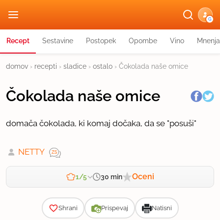
G
Recept
Sestavine
Postopek
Opombe
Vino
Mnenja
domov
›
recepti
›
sladice
›
ostalo
›
Čokolada naše omice
Čokolada naše omice
domača čokolada, ki komaj dočaka, da se "posuši"
NETTY
Oceni
30 min
1/5
Zahtevnost
Shrani
Prispevaj
Natisni