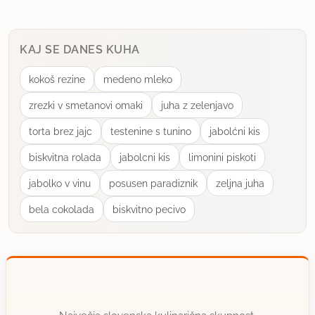
KAJ SE DANES KUHA
kokoš rezine
medeno mleko
zrezki v smetanovi omaki
juha z zelenjavo
torta brez jajc
testenine s tunino
jabolćni kis
biskvitna rolada
jabolcni kis
limonini piskoti
jabolko v vinu
posusen paradiznik
zeljna juha
bela cokolada
biskvitno pecivo