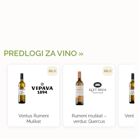
PREDLOGI ZA VINO
BELO
BELO
Ventus Rumeni
Rumeni muškat –
Ventu
Muškat
verduc Quercus