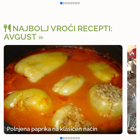
NAJBOLJ VROČI RECEPTI:
AVGUST
Polnjena paprika na klasičen način
Osv