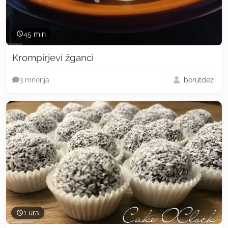
45 min
Krompirjevi žganci
borutdez
3 mnenja
1 ura