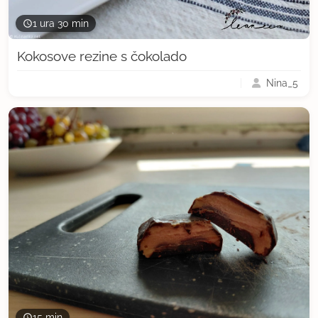
1 ura 30 min
Kokosove rezine s čokolado
Nina_5
15 min