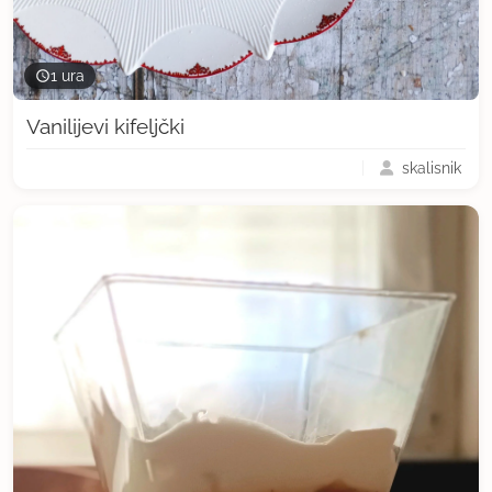
1 ura
Vanilijevi kifeljčki
skalisnik