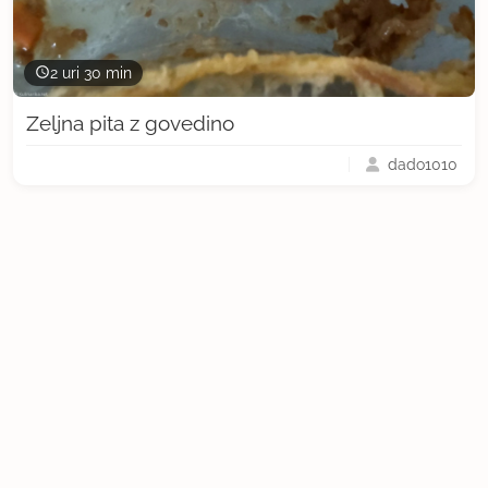
2 uri 30 min
Zeljna pita z govedino
dado1010