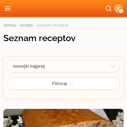
G
domov
›
recepti
› seznam receptov
Seznam receptov