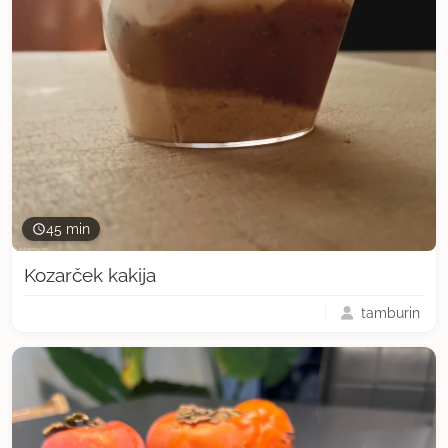
45 min
Kozarček kakija
tamburin