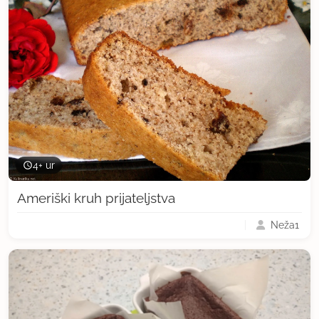
4+ ur
Ameriški kruh prijateljstva
Neža1