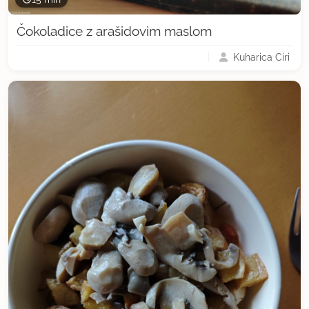
Čokoladice z arašidovim maslom
Kuharica Ciri