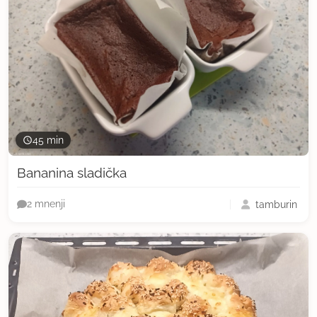
45 min
Bananina sladička
tamburin
2 mnenji