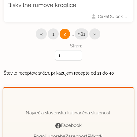
Biskvitne rumove kroglice
CakeOClock_Urška
«
…
»
1
2
981
Stran:
Število receptov: 19613, prikazujem recepte od 21 do 40
Največja slovenska kulinarična skupnost.
Facebook
Pogoji uporabe
Zasebnost
Piškotki