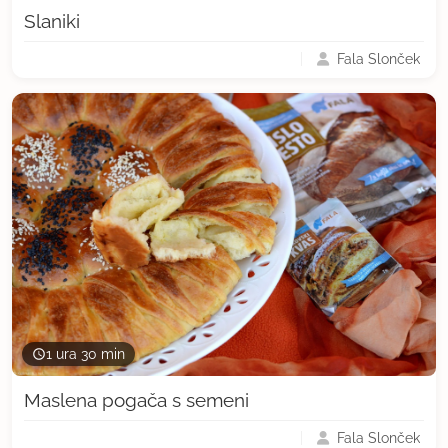
Slaniki
Fala Slonček
1 ura 30 min
Maslena pogača s semeni
Fala Slonček