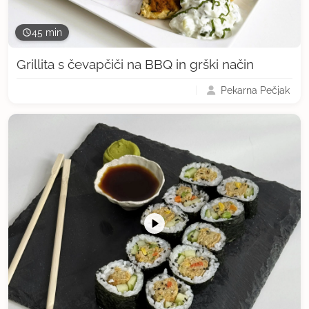
45 min
Grillita s čevapčiči na BBQ in grški način
Pekarna Pečjak