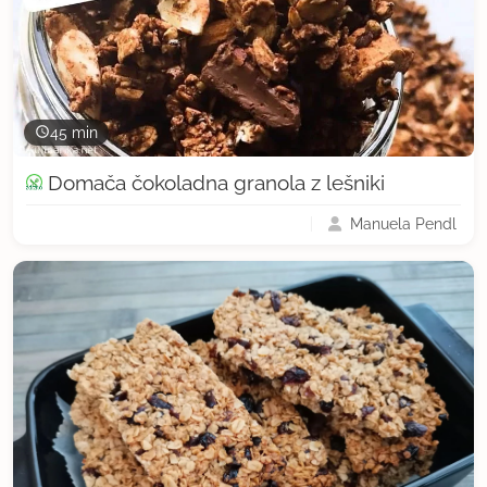
45 min
Domača čokoladna granola z lešniki
Manuela Pendl