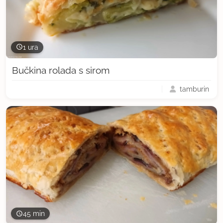
1 ura
Bučkina rolada s sirom
tamburin
45 min