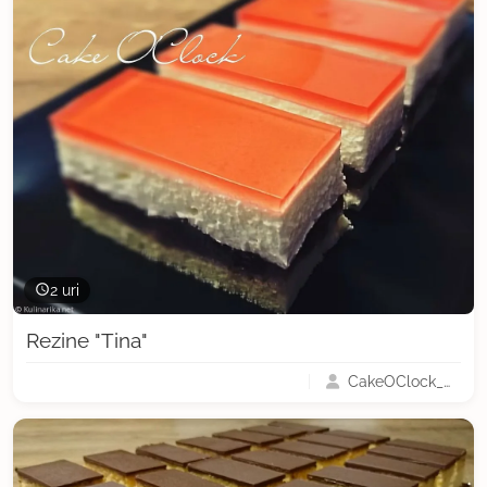
2 uri
Rezine "Tina"
CakeOClock_Urška