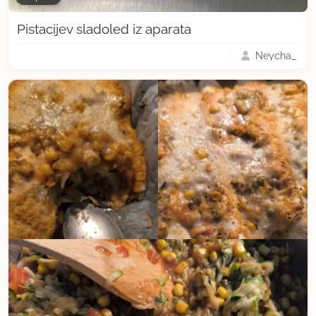
Pistacijev sladoled iz aparata
Neycha_