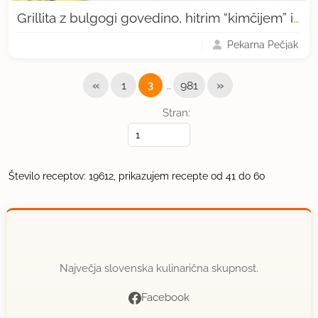
Grillita z bulgogi govedino, hitrim “kimčijem” in sezamovo majonezo
Pekarna Pečjak
«
…
»
1
3
981
Stran:
Število receptov: 19612, prikazujem recepte od 41 do 60
Največja slovenska kulinarična skupnost.
Facebook