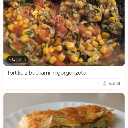
45 min
Tortilje z bučkami in gorgonzolo
ana88