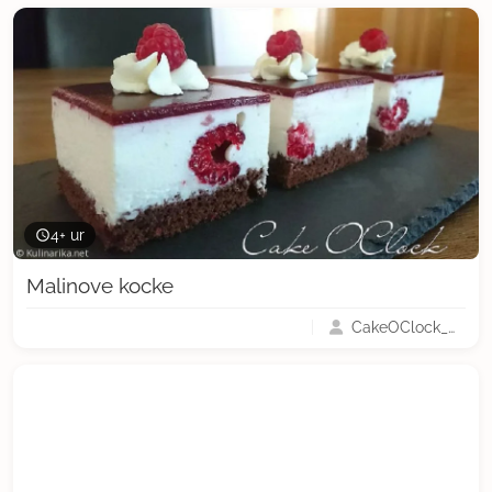
4+ ur
Malinove kocke
CakeOClock_Urška