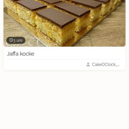
3 ure
Jaffa kocke
CakeOClock_Urška