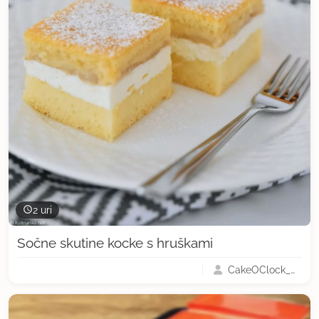
2 uri
Sočne skutine kocke s hruškami
CakeOClock_Urška